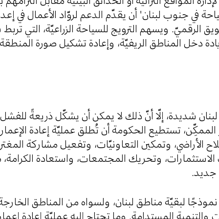
إدارة المواقع التراثيّة أو الحدائق البيئيّة مقابل التزامه
احة في جنوب لبنان" أن يقدّم الدعم لروّاد الأعمال في إ
ويق الرقميّ. ويسهم الترويج للسياحة الزراعيّة، التي تربط
زيادة دخل المناطق الريفيّة، وإعادة تشكيل صورة المنطق
 لبنان شديدة، إلّا أنّ ذلك لا يمكن أن يشكّل ذريعةً للفشل
ر الممكِّن، تستطيع الحكومة أن تُطلق عمليّة إعادة الإعما
لاح الأراضي، وتمكين التعاونيّات، وتفعيل مشاركة المغتر
الاستثمارات، وتحريك المجتمعات، واستعادة الكرامة، م
ن جديد
نموذجًا لبقيّة مناطق لبنان، ولسواه من المناطق الخارجة
ت والتنمية المستدامة. وما تحتاج إليه عمليّة إعادة إعم