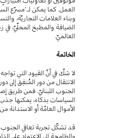
موثوقين أو تعاونيّات امتيازاتٍ ل
العمل. كما يمكن لـ"مسرّع السي،
وبناء العلامات التجاريّة، والتس
الضيافة والمطبخ المحلّيّ، في 
العالميّ.
الخاتمة
لا شكّ في أنّ القيود التي تواجه
الانتقال من دور المُنفِق إلى دو
الجنوب اللبنانيّ. فمن طريق إص
السياسات بذكاء، يمكنها جذب 
الأموال العامّة أو الاستدانة م.
قد تشكّل تجربة تعافي الجنوب ،
والطامحة إلى الاعتماد على الذا