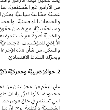
من الأراضي غير المُستثمرة، بم
والخدمات اللوجستيّة، والمصان،
وسياحة بيئيّة، مع ضمان حقوق
والخيريّة أصولًا غير مُستثمرة 
الأراضي للمؤسّسات الاجتماعيّة
والسكن. من شأن هذه الإجراءات ،
ويحرّك النشاط الاقتصاديّ.
2. حوافز ضريبيّة وجمركيّة ذكيّة
على الرغم من عجز لبنان عن تحمّل
محدودة، لكنّها تدرّ إيرادات ط
التي تستثمر في خلق فرص عمل، 
الشمسيّة وأنظمة الريّ. إنّ مث