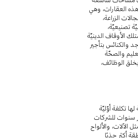
 هذه العقارات، وهي
أن تطرح عقود إيجار تمتدّ بين 25 و50 عامًا في مجالات الزراعة
ّة تصنيعيّة
ك الأوقاف الدينيّة
جد والكنائس بتأجير
عليم والصحّة
 ويخلق الوظائف
ا تكلفة أوّليّة
شر سنوات للشركات
 الآلات، والألواح
ة أكثر جذبًا