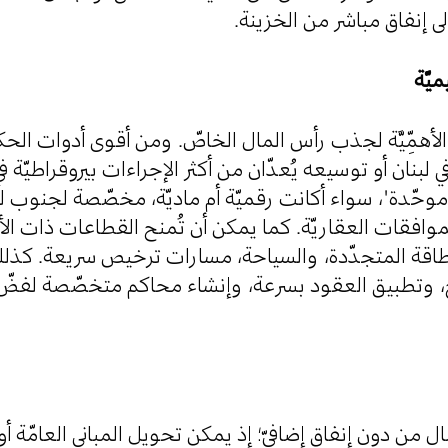
ى إنفاق مباشر من الخزينة
غ الأهمِّيَّة لجذب رأس المال الخاصّ. ومن أقوى أدوات ال
في لبنان أو توسيعه يُعدّان من أكثر الإجراءات بيروقراطيّة 
موحّدة"، سواء أكانت رقميّة أم ماديّة، مخصّصة لجنوب لبن
افقات العقاريّة. كما يمكن أن تُمنح القطاعات ذات الأول
والطاقة المتجدّدة، والسياحة، مسارات ترخيص سريعة. كذ
 وتطبيق العقود بسرعة، وإنشاء محاكم متخصّصة لفضّ ال
ل من دون إنفاق إضافيّ؛ إذ يمكن تحويل المباني العامّة أو ا