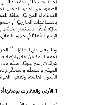
تحدّيًا جسيمًا: إعادة بناء البن
الصمود على المدى الطويل. تقليد
الدوليّة، أو الميزانيّة العامّة ل
بالمساعدات الخارجيّة أو خضوع
ماليّة تُحفّز الاستثمار الخاصّ
الإسهام فعليًّا في جهود التعاف.
وما يبعث على التفاؤل، أنّ الح
تحفيز النموّ من خلال الإصلاحات
شراكات إستراتيجيّة. تقدّم هذه
الميسّر والمنظّم والمحفّز لإع
الأصول القائمة، وتفعيل القوا.
1. الأرض والعقارات بوصفها أدوات للتنمية
يُعدّ تفعيل قيمة الأراضي والع