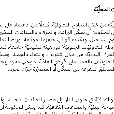
ّة من خلال النماذج التعاونيّة. فبدلًا من الاعتماد على ا
 للحكومة أن تمكّن الزراعة، والحِرَف، والصناعات الصغيرة
التسجيل، وتقديم قوالب جاهزة للحوكمة، وربط التعاو
طة التعاونيّات الجنوبيّة" دور هيئة تنظيميّة جامعة، تساع
ِرَف اليدويّة، من خلال التدريب، والشراء بالجملة، ومنص
 للتعاونيّات بالعمل على الأراضي العامّة بموجب عقود إي
المناطق المفرغة من السكّان أو المتضرّرة جرّاء الحرب
الثقافيّة في جنوب لبنان إلى مصدر للعائدات. فجباله، وأ
سياحة البيئيّة والصناعات الثقافيّة. كما يمكن للحكومة أن