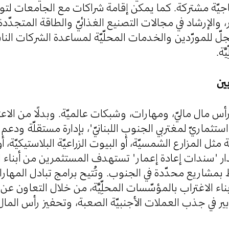
جيّة مشتركة. كما يمكن إقامة شراكات مع الجامعات لتو
، والإرشاد في مجالات التصنيع الغذائيّ والطاقة المتجدّدة
جلّ للمورّدين والخدمات المحلّيّة لمساعدة الشركات الن
َّة
رأس مال ماليّ، ومهارات، وشبكات عالميّة. وبدلًا من الاعت
ثماريّ لمغتربي الجنوب اللبنانيّ"، بإدارة مستقلّة ودعم
ل المزارع الشمسيّة، أو البيوت الزراعيّة البلاستيكيّة، أو 
صدار "سندات إعادة إعمار" تستهدف المستثمرين من أبناء ا
ط بمشاريع محدّدة في الجنوب. وتُتيح برامج تبادل المها
أبناء الاغتراب بالمؤسّسات المحلِّيَّة، من خلال التعاون عن 
بير في جذب العملات الأجنبيّة الصعبة، وتحفيز رأس المال