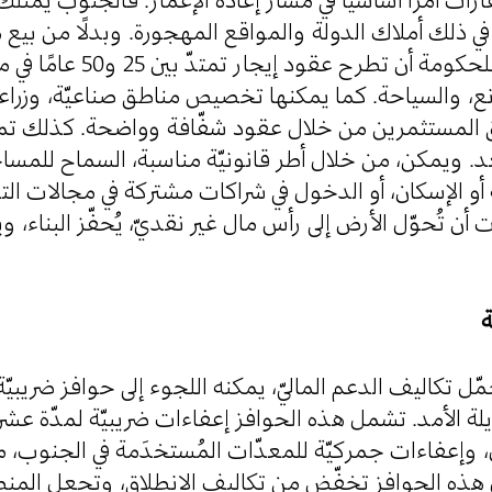
ا في ذلك أملاك الدولة والمواقع المهجورة. وبدلًا من بيع
عمليّة حسّاسة سياسيًّا، يمكن للحكومة ،
ع، والسياحة. كما يمكنها تخصيص مناطق صناعيّة، وزراعي
 المستثمرين من خلال عقود شفّافة وواضحة. كذلك تمتل
بعد. ويمكن، من خلال أطر قانونيّة مناسبة، السماح للمسا
 أو الإسكان، أو الدخول في شراكات مشتركة في مجالات الت
أن تُحوّل الأرض إلى رأس مال غير نقديّ، يُحفّز البناء،
 تكاليف الدعم الماليّ، يمكنه اللجوء إلى حوافز ضريبيّة له
ويلة الأمد. تشمل هذه الحوافز إعفاءات ضريبيّة لمدّة ع
وإعفاءات جمركيّة للمعدّات المُستخدَمة في الجنوب، مثل
ل هذه الحوافز تخفّض من تكاليف الانطلاق، وتجعل المنطق