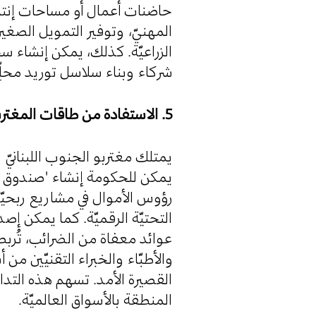
حاضنات أعمال أو مساحات إنتا
المهنيّ، وتوفير التمويل الصغير
الزراعيّة. كذلك، يمكن إنشاء س
شركاء وبناء سلاسل توريد محلِّي.
5. الاستفادة من طاقات المغتربين
يمتلك مغتربو الجنوب اللبنانيّ ،
يمكن للحكومة إنشاء "صندوق است
رؤوس الأموال في مشاريع ربحيّة مث
التحتيّة الرقميّة. كما يمكن إ
عوائد معفاة من الضرائب، تُرب
والأطبّاء والخبراء التقنيّين من 
القصيرة الأمد. تسهم هذه التدا
المنطقة بالأسواق العالميّة.