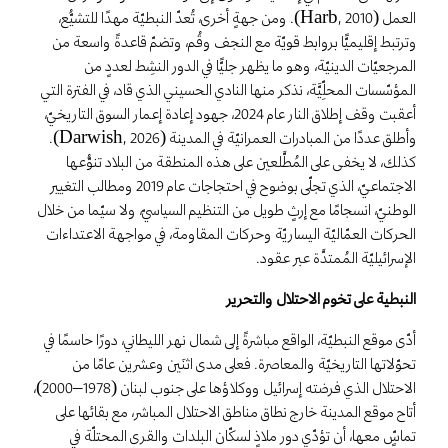
العمل (Harb, 2010). ومن جهةٍ أخرى، تُعدّ النبطيّة مهدًا للتشيُّع،
وترتبط إقليميًّا بروابط قويّة مع النجف وقُم، وتضمّ قاعدةً واسعة من
المرجعيّات الدينيّة، وهو ما يظهر جليًّا في الدور النشِط لعددٍ من
المؤسّسات المحلِّيَّة، نذكر منها النادي الحسيني الذي قاد، في الفترة التي
أعقبت وقف إطلاق النار عام 2024، جهود إعادة إعمار السوق التاريخيّ،
وأطلق عددًا من المبادرات العمرانيّة في المدينة (Darwish, 2026).
كذلك، لا يخفى على المُطَّلعين على هذه المنطقة من البلاد تنوُّعها
الاجتماعيّ، الذي تجلّى بوضوح في احتجاجات عام 2019 ومطالب التغيير
الوطنيّ، انسجامًا مع إرثٍ طويل من التنظيم السياسيّ، ولا سيّما من خلال
الحركات العمّاليّة اليساريّة وحركات المقاومة، في مواجهة الاعتداءات
الإسرائيليّة المُمتدَّة عبر عقود.
النبطية على تخوم الاحتلال والتحرير
أدّى موقع النبطيّة، الواقع مباشرةً إلى شمال نهر الليطاني، دورًا حاسمًا في
تحوّلاتها التاريخيّة والمعاصرة. فعلى مدى اثنَين وعشرين عامًا من
الاحتلال الذي فرضته إسرائيل ووكلاؤها على جنوب لبنان (1978–2000)،
أتاح موقع المدينة خارج نطاق مناطق الاحتلال المباشر، مع بقائها على
تماسٍّ معها، أن تؤدّي دور ملاذٍ لسكّان البلدات والقرى المحتلّة في