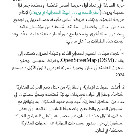
خبرته السابقة في إعداد أوّل خريطة أساس مُفصَّلة ومسنَدة جغرافيًّا
لمدينة بيروت (
اُنظر قاعدة بيانات البيئة العمرانية في بيروت
) لإنتاج
خريطة النبطيّة. ولإنشاء خريطة أساس دقيقة، عمد الفريق إلى تجميع
عدد من البيانات والطبقات المكانيّة المُستقاة من مؤسّسات عامّة
ومصادر رسميّة أخرى، ودمجها مع صور أقمار صناعيّة عالية الدقّة. وقد
أُنتِجت هذه الطبقات بناءً على ما يأتي:
1- أُنتجت طبقات النسيج العمرانيّ القائم وشبكة الطرق بالاستناد إلى
بيانات OpenStreetMap (OSM)، وخرائط المجلس الوطنيّ
للبحوث العلميّة في لبنان، وصورة قمريّة تعود إلى كانون الأوّل / ديسمبر
2024.
2- أُعدّت الطبقات الإداريّة والعقاريّة من خلال دمج الخرائط العقاريّة
المُتاحة. ونظرًا إلى غياب تحديدات نهائيّة مُعتمَدة رسميًّا للملكيّات في
عدد من المناطق العقاريّة، أُعيد رسم حدود الملكيّات بما يتوافق مع
النسيجَين المبنيّ والطبيعيّ، وتصحيحًا للتباينات القائمة. وفي بعض
الحالات، لا تزال هذه التباينات غير محسومة، وتبقى ظاهرة في الخرائط
المنشورة إلى حين صدور المسوحات النهائيّة عن الجهات العقاريّة
المختصّة في لبنان.