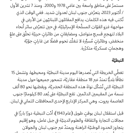
مستمرّ على مناطق واسعة بين عامَي 1978 و2000. ومنذ 7 تشرين الأول
/ أكتوبر 2023، يتعرّض جنوب لبنان لعدوان شديد. ففي الوقت الذي
تُكتب فيه هذه الكلمات، يدافع المقاتلون اللبنانيّون عن الأرض في
مواجهة غزو القوّات المسلّحة الإسرائيليّة، في حين تتعرّض سائر أنحاء
البلاد لتهجيرٍ قسريّ متواصل، ومضايقاتٍ من طائراتٍ حربيّة تحلّق على علوٍّ
منخفض، وطائراتٍ مُسيَّرة لا تنفكّ تحوم، فضلًا عن غاراتٍ جوّيّة
وهجماتٍ عسكريّة متكرّرة.
النبطيّة
تغطّي الخريطة التي نُصدرها اليوم مدينة النبطيّة ومحيطها، وتشمل 15
نطاقًا بلديًّا تمتدّ عبر 18 منطقة عقاريّة، تتمحور جميعها حول مدينة
النبطيّة التي تُشكّل نواةَ هذه المنطقة الحضريّة، ويقطنها نحو 80 ألف
نسمة من المقيمين الدائمين. تقع النبطيّة على بُعد 80 كيلومترًا جنوب
العاصمة بيروت، وهي المركز الإداريّ لإحدى المحافظات الثماني في لبنان.
قبل استقلال لبنان بوقتٍ طويل (عام 1943)، أدّت النبطية دورًا بارزًا في
مجالات التجارة والثقافة والعلوم الدينيّة في جبل عامل، وهو إقليم
يتجاوز الحدود الوطنيّة الراهنة ويمتدّ عبر جنوب لبنان والجولان