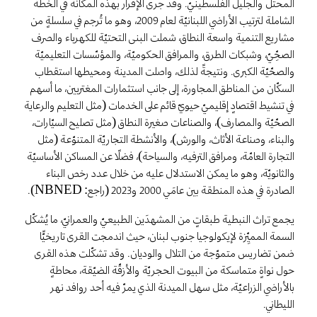
المحتلّ والجليل الفلسطينيّ. وقد جرى الإقرار بهذه المكانة في الخطّة
الشاملة لترتيب الأراضي اللبنانيّة لعام 2009، وهو ما تُرجم في سلسلةٍ من
مشاريع التنمية واسعة النطاق، شملت البنى التحتيّة للكهرباء والصرف
الصحِّيّ، وشبكات الطرق، والمرافق الحكوميّة، والمؤسّسات التعليميّة
والصحّيّة الكبرى. ونتيجةً لذلك، واصلت المدينة ومحيطها استقطاب
السكّان من المناطق المجاورة، إلى جانب استثمارات المغتربين، ما أسهم
في تنشيط اقتصادٍ إقليميّ حيويّ قائم على الخدمات (مثل التعليم والرعاية
الصحّيّة والمصارف)، والصناعات صغيرة النطاق (مثل تصليح السيّارات،
والبناء، وصناعة الأثاث، والورش)، والأنشطة التجاريّة المتنوّعة (مثل
التجارة العامّة، ومرافق الترفيه، والسياحة)، فضلًا عن المساكن الأساسيّة
والثانويّة، وهو ما يمكن الاستدلال عليه من خلال عدد رخص البناء
الصادرة في هذه المنطقة بين عامَي 2000 و2023 (راجع: NBNED).
يجمع تراث النبطية طبقاتٍ من المشهدَين الطبيعيّ والعمرانيّ، ما يُشكّل
السمة المميِّزة لإيكولوجيا جنوب لبنان، حيث اندمجت القرى تاريخيًّا
ضمن تضاريس متموّجة من التلال والوديان. وقد تشكّلت هذه القرى
حول نواةٍ متماسكة من البيوت الحجريّة والأزقّة الضيّقة، محاطةٍ
بالأراضي الزراعيّة، مثل سهل الميدنة الذي يمرّ فيه أحد روافد نهر
الليطاني.