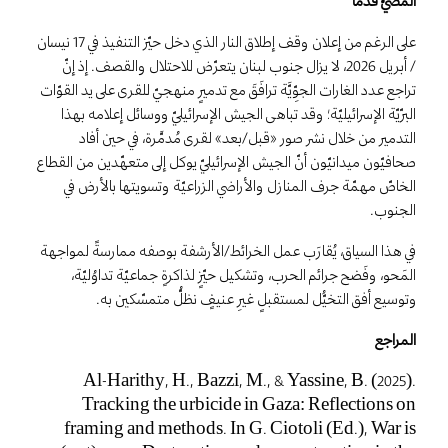
المضيّ قُدُمًا
على الرغم من إعلان وقف إطلاق النار الذي دخل حيّز التنفيذ في 17 نيسان
/ أبريل 2026، لا يزال جنوب لبنان يتعرّض للاحتلال والقصف. إذ إنّ
تراجع عدد الغارات الجوِّيَّة ترافَقَ مع تدميرٍ منهجيّ للقرى على يد القوّات
البرّيّة الإسرائيليّة؛ وقد تباهى الجيش الإسرائيليّ ووسائل إعلامه بهذا
التدمير من خلال نشر صور «قبل/بعد» لقرى مُدمَّرة، في حين أفاد
صحافيّون ميدانيّون أنّ الجيش الإسرائيليّ يوكل إلى متعهّدين من القطاع
الخاصّ مهمّة جرف المنازل والأراضي الزراعيّة وتسويتها بالأرض في
الجنوب.
في هذا السياق، يُقارَب عمل الخرائط/الأرشفة بوصفه ممارسةً لمواجهة
المَحو، وفَضح جرائم الحرب، وتشكيل حيّزٍ لذاكرةٍ جماعيّة تداوُليّة،
وتوسيع أفق التخيُّل لمستقبلٍ غيرِ عنيفٍ نظلُّ متمسّكين به.
المراجع
Al-Harithy, H., Bazzi, M., & Yassine, B. (2025).
Tracking the urbicide in Gaza: Reflections on
framing and methods. In G. Ciotoli (Ed.), War is