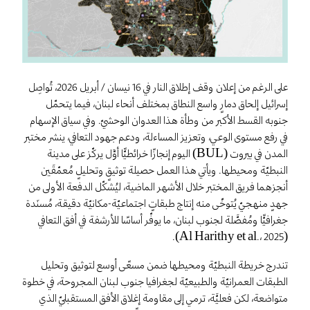
على الرغم من إعلان وقف إطلاق النار في 16 نيسان / أبريل 2026، تُواصِل
إسرائيل إلحاق دمارٍ واسع النطاق بمختلف أنحاء لبنان، فيما يتحمّل
جنوبه القسط الأكبر من وطأة هذا العدوان الوحشيّ. وفي سياق الإسهام
في رفع مستوى الوعي، وتعزيز المساءلة، ودعم جهود التعافي، ينشر مختبر
المدن في بيروت (BUL) اليوم إنجازًا خرائطيًّا أوَّل يركّز على مدينة
النبطيّة ومحيطها. ويأتي هذا العمل حصيلة توثيقٍ وتحليلٍ مُعمّقَين
أنجزهما فريق المختبر خلال الأشهر الماضية، ليُشكّل الدفعة الأولى من
جهدٍ منهجيّ يُتوخّى منه إنتاج طبقاتٍ اجتماعيّة-مكانيّة دقيقة، مُسنَدة
جغرافيًّا ومُفصَّلة لجنوب لبنان، ما يوفّر أساسًا للأرشفة في أفق التعافي
(Al Harithy et al.، 2025).
تندرج خريطة النبطيّة ومحيطها ضمن مسعًى أوسع لتوثيق وتحليل
الطبقات العمرانيّة والطبيعيّة لجغرافيا جنوب لبنان المجروحة، في خطوة
متواضعة، لكن فعليَّة، ترمي إلى مقاومة إغلاق الأفق المستقبليّ الذي