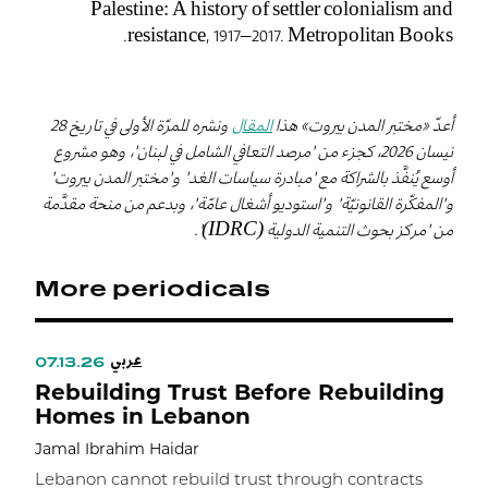
Palestine: A history of settler colonialism and
resistance, 1917–2017. Metropolitan Books.
أعدّ «مختبر المدن بيروت» هذا
المقال
ونشره للمرّة الأولى في تاريخ 28
نيسان 2026، كجزء من "مرصد التعافي الشامل في لبنان"، وهو مشروع
أوسع يُنفَّذ بالشراكة مع "مبادرة سياسات الغد" و"مختبر المدن بيروت"
و"المفكّرة القانونيّة" و"استوديو أشغال عامّة"، وبدعم من منحة مقدَّمة
من "مركز بحوث التنمية الدولية (IDRC)".
More periodicals
عربي
07.13.26
Rebuilding Trust Before Rebuilding
Homes in Lebanon
Jamal Ibrahim Haidar
Lebanon cannot rebuild trust through contracts