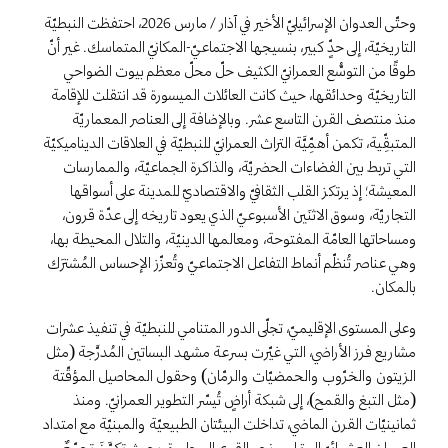
وحتّى العدوان الإسرائيليّ الأخير في آذار / مارس 2026، احتفظت النبطيّة
التاريخيّة، إلى حدٍّ كبير، بنسيجها الاجتماعيّ-المكانيّ المتماسك. غير أنّ
طوقًا من التوسُّع العمرانيّ الكثيف حلّ محلّ معظم بيوت الضواحي
التاريخيّة وحدائقها، حيث كانت العائلات الميسورة قد انتقلت للإقامة
منذ منتصف القرن التاسع عشر. وبالإضافة إلى العناصر المعماريّة
المتبقِّية، تكمن أهمِّيَّة التراث العمرانيّ للنبطيّة في العلاقات الديناميكيّة
التي تربط بين الفضاءات الحضريّة، والذاكرة الجماعيّة، والممارسات
المعيشة؛ إذ يرتكز القلب الثقافيّ والاقتصاديّ للمدينة على أسواقها
التجاريّة، وسوق الاثنَين الأسبوعيّ الذي يعود تاريخه إلى عدّة قرون،
ومساحاتها العامّة المفتوحة، ومعالمها الدينيّة، والتلال المحيطة بها،
وهي عناصر تُنظّم أنماط التفاعل الاجتماعيّ وتُعزّز الإحساس المُشترَك
بالمكان.
وعلى المستوى الإقليميّ، تجلّى الدور المتنامي للنبطيّة في تنفيذ عشرات
مشاريع فرز الأراضي، التي غيّرت بسرعة مشهد البساتين المُدرَّجة (مثل
الزيتون والخرّوب والحمضيّات والرمّان) وحقول المحاصيل المؤقّتة
(مثل التبغ والقمح)، إلى شبكة أراضٍ تُيسّر التطوير العمرانيّ. ومنذ
ثمانينيّات القرن الماضي، تداخلت البيئتان الطبيعيّة والمبنيّة مع امتداد
العمران العشوائيّ المترامي نحو القرى المجاورة، بحيث تكوَّنَ تجمّعٌ