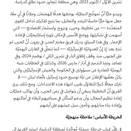
تشرين الأوّل / أكتوبر 2023، وهي منطقة تتجاوز حدود نطاق الدراسة.
ويبدو جليًّا أنّ تموضُع النبطيّة، بوصفها هدفًا للهجمات وملاذًا في آنٍ معًا،
جعل منها حيّزًا حاسمًا للرصد والتحليل، بما يتيح تفكيك تداخل القوى
المتعدّدة — من تخطيط، وحرب، ونزوح، واستثمار اقتصاديّ — التي
أسهمت في تشكيلها، ووضع الأسس لإمكان بلورة إستراتيجيّات لإعادة
الإعمار. وفي هذا السياق، يدرك فريق مختبر المدن في بيروت أنّ الحرب لم
تنتهِ بعد؛ إذ إنّ العدوانيّة الإسرائيليّة — كما تتجلّى في الغارات اليوميّة
على الجنوب منذ وقف إطلاق النار في تشرين الثاني / نوفمبر 2024، وفي
تصاعد وتيرة التدمير في آذار / مارس 2026، وكذلك في الخطابات شبه
اليوميّة الصادرة عن مسؤولين في الحكومة والجيش الإسرائيليَّين والتي
يكرّر بعضُها الإعلانَ عن نيّة توسيع حدود إسرائيل باتّجاه لبنان — لا
تترك مجالًا كبيرًا للتفاؤل بقرب انتهاء هذه الاعتداءات. ومع ذلك، يرى
الفريق أنّ التخطيط ينبغي أن يتواصل في زمن الحرب، وأن يواكب عمليّات
إعادة تنظيم المجال، وأن يدعم السكّان في مساعيهم للبقاء في أماكنهم،
وإعادة بناء منازلهم، وتأمين سبل عيشهم على أرضهم.
الخريطة الأساس: ملاحظة منهجيّة
في ظلّ غياب خريطة رسميّة مُوحَّدة لمنطقة الدراسة، استند الفريق إلى