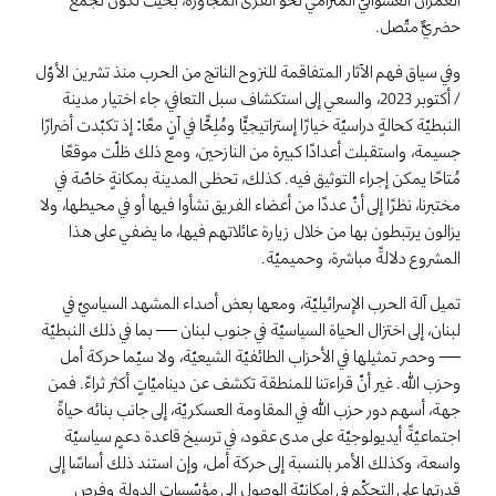
حضريٌّ متّصل.
وفي سياق فهم الآثار المتفاقمة للنزوح الناتج من الحرب منذ تشرين الأوّل
/ أكتوبر 2023، والسعي إلى استكشاف سبل التعافي، جاء اختيار مدينة
النبطيّة كحالةٍ دراسيّة خيارًا إستراتيجيًّا ومُلِحًّا في آنٍ معًا: إذ تكبّدت أضرارًا
جسيمة، واستقبلت أعدادًا كبيرة من النازحين، ومع ذلك ظلّت موقعًا
مُتاحًا يمكن إجراء التوثيق فيه. كذلك، تحظى المدينة بمكانةٍ خاصّة في
مختبرنا، نظرًا إلى أنّ عددًا من أعضاء الفريق نشأوا فيها أو في محيطها، ولا
يزالون يرتبطون بها من خلال زيارة عائلاتهم فيها، ما يضفي على هذا
المشروع دلالةً مباشرة، وحميميّة.
تميل آلة الحرب الإسرائيليّة، ومعها بعض أصداء المشهد السياسيّ في
لبنان، إلى اختزال الحياة السياسيّة في جنوب لبنان — بما في ذلك النبطيّة
— وحصر تمثيلها في الأحزاب الطائفيّة الشيعيّة، ولا سيّما حركة أمل
وحزب الله. غير أنّ قراءتنا للمنطقة تكشف عن ديناميّاتٍ أكثر ثراءً. فمن
جهة، أسهم دور حزب الله في المقاومة العسكريّة، إلى جانب بنائه حياةً
اجتماعيّةً أيديولوجيّة على مدى عقود، في ترسيخ قاعدة دعمٍ سياسيّة
واسعة، وكذلك الأمر بالنسبة إلى حركة أمل، وإن استند ذلك أساسًا إلى
قدرتها على التحكّم في إمكانيّة الوصول إلى مؤسّسات الدولة وفرص