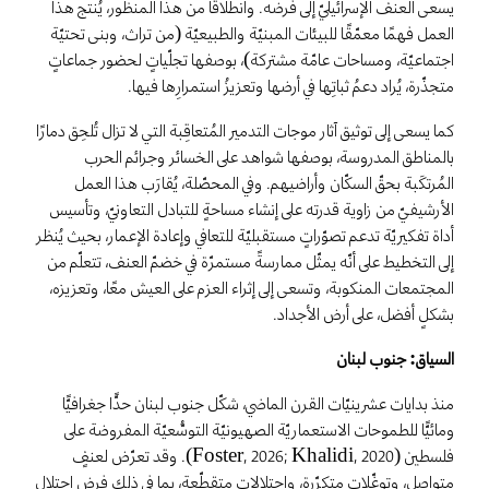
يسعى العنف الإسرائيليّ إلى فرضه. وانطلاقًا من هذا المنظور، يُنتج هذا
العمل فهمًا معمّقًا للبيئات المبنيّة والطبيعيّة (من تراث، وبنى تحتيّة
اجتماعيّة، ومساحات عامّة مشتركة)، بوصفها تجلّياتٍ لحضور جماعاتٍ
متجذّرة، يُراد دعمُ ثباتِها في أرضها وتعزيزُ استمرارِها فيها.
كما يسعى إلى توثيق آثار موجات التدمير المُتعاقِبة التي لا تزال تُلحِق دمارًا
بالمناطق المدروسة، بوصفها شواهد على الخسائر وجرائم الحرب
المُرتكَبة بحقّ السكّان وأراضيهم. وفي المحصّلة، يُقارَب هذا العمل
الأرشيفيّ من زاوية قدرته على إنشاء مساحةٍ للتبادل التعاونيّ، وتأسيس
أداة تفكيريّة تدعم تصوّراتٍ مستقبليّة للتعافي وإعادة الإعمار، بحيث يُنظر
إلى التخطيط على أنّه يمثّل ممارسةً مستمرّة في خضمّ العنف، تتعلّم من
المجتمعات المنكوبة، وتسعى إلى إثراء العزم على العيش معًا، وتعزيزه،
بشكلٍ أفضل، على أرض الأجداد.
السياق: جنوب لبنان
منذ بدايات عشرينيّات القرن الماضي، شكّل جنوب لبنان حدًّا جغرافيًّا
ومائيًّا للطموحات الاستعماريّة الصهيونيّة التوسُّعيّة المفروضة على
فلسطين (Foster, 2026; Khalidi, 2020). وقد تعرّض لعنفٍ
متواصل، وتوغّلات متكرّرة، واحتلالات متقطّعة، بما في ذلك فرض احتلال