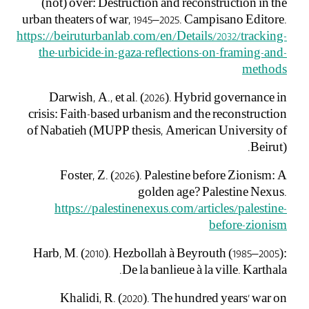
(not) over: Destruction and reconstruction in the
urban theaters of war, 1945–2025. Campisano Editore.
https://beiruturbanlab.com/en/Details/2032/tracking-
the-urbicide-in-gaza-reflections-on-framing-and-
methods
Darwish, A., et al. (2026). Hybrid governance in
crisis: Faith-based urbanism and the reconstruction
of Nabatieh (MUPP thesis, American University of
Beirut).
Foster, Z. (2026). Palestine before Zionism: A
golden age? Palestine Nexus.
https://palestinenexus.com/articles/palestine-
before-zionism
Harb, M. (2010). Hezbollah à Beyrouth (1985–2005):
De la banlieue à la ville. Karthala.
Khalidi, R. (2020). The hundred years’ war on