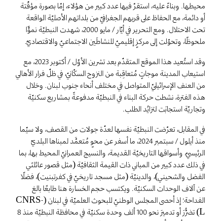
محيطها. وبناءً عليه، استقرّ فيها عدد كبير من هؤلاء، إمّا بصورة مؤقّتة
أو دائمة، مع الحفاظ على قربهم الجغرافيّ من بلداتهم الأصليّة الواقعة
تحت الاحتلال. ومع التحرير في أيّار / مايو 2000، شهدت النبطيّة نموًّا
ملحوظًا، وتحوّلت إلى مركزٍ إقليميّ للنشاطَين الاجتماعيّ والاقتصاديّ.
وقد استُعيد هذا الموقع المتقدّم بعد تشرين الأوّل / أكتوبر 2023، مع
استيعاب المدينة موجاتٍ مُتعاقِبة من النزوح السكّانيّ، في ظلّ فرار الأهالي
من العنف الإسرائيليّ المتواصل في مختلف أنحاء جنوب لبنان. وخلال
هذه الفترة، نشطت حركة البناء في النبطيّة مدفوعةً بمشاريع سكنيّة
وتجاريّة استجابَت لتزايُد الطلب.
في المقابل، تعرّضت النبطيّة نفسها لعدّة جولات من القصف، ولا سيّما
منذ أيلول / سبتمبر 2024، ما أسفر عن محوٍ مُتعمَّد لمبناها البلديّ
الرئيسيّ، وأسواقها التاريخيّة القديمة، والنسيج العمرانيّ المحيط بها، بما
في ذلك عدد كبير من المباني ذات القيمة الثقافيّة (مثل قصور عائلتَي
الفضل والشحيني)، والدينيّة (مثل مسجد تاريخيّ في كفرتبنيت)، فضلًا
عن آلاف الوحدات السكنيّة. ويكتسب حجم الخسارة هنا طابعًا بالغ
الفداحة؛ إذ أحصى المجلس الوطنيّ للبحوث العلميّة في لبنان (CNRS-
L) تضرُّرَ أو تدميرَ نحو 100 ألف وحدة سكنيّة في محافظة النبطيّة منذ 8