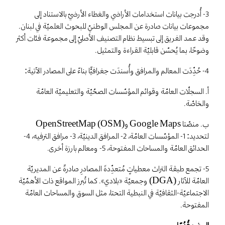
3- أُدرجت بيانات استخدامات الأراضي والغطاء الأرضيّ بالاستناد إلى
مجموعات بيانات صادرة عن المجلس الوطنيّ للبحوث العلميّة في لبنان.
وقد عمد الفريق إلى تبسيط نظام التصنيف الأصليّ إلى مجموعة فئات أكثر
وضوحًا، بما يُحسّن قابليّة القراءة والتمثيل.
4- حُدِّدَت المعالم والمرافق وأُسندَت جغرافيًّا بناءً على المصادر الآتية:
أ. السجلّات العامّة وقوائم المؤسّسات الصحّيّة والتعليميّة العامّة
والخاصّة.
ب. منصّتا Google Maps وOpenStreetMap (OSM)
لتحديد: 1- المؤسّسات العامّة، 2- المرافق الدينيّة، 3- مرافق الترفيه، 4-
الحدائق العامّة والمساحات المفتوحة، 5- ومعالم بارزة أخرى.
5- تجمع طبقة التراث معطياتٍ مُتعدِّدةَ المصادرِ صادرةً عن المديريّة
العامّة للآثار (DGA) وجمعيّة «بلادي». كما تُبرز المواقع ذات الأهمّيّة
الاجتماعيّة-الثقافيّة في النبطية التحتا، مثل السوق والمساحات العامّة
المفتوحة.