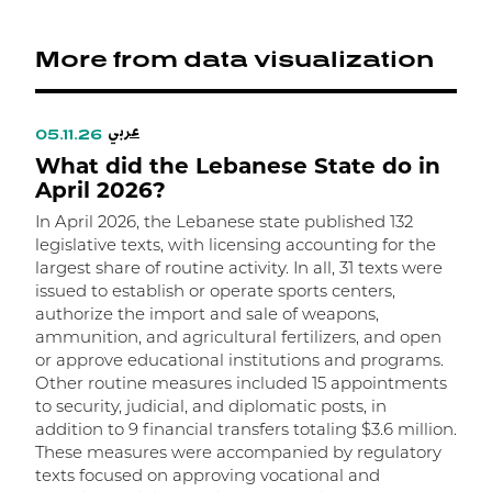
More from data visualization
عربي
05.11.26
0
What did the Lebanese State do in
W
April 2026?
In April 2026, the Lebanese state published 132
I
legislative texts, with licensing accounting for the
l
largest share of routine activity. In all, 31 texts were
t
issued to establish or operate sports centers,
t
authorize the import and sale of weapons,
m
ammunition, and agricultural fertilizers, and open
m
or approve educational institutions and programs.
w
Other routine measures included 15 appointments
a
to security, judicial, and diplomatic posts, in
R
addition to 9 financial transfers totaling $3.6 million.
r
These measures were accompanied by regulatory
f
texts focused on approving vocational and
o