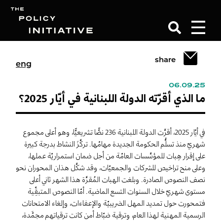
share
eng
Search
06.09.25
ما الذي أقرّته الدولة اللبنانية في أيّار 2025؟
في أيّار 2025، أقرَّت الدولة اللبنانية 236 نصًّا تشريعيًّا، وهو أعلى مجموع
شهريّ منذ تسلُّم الحكومة الجديدة مهامّها. تركَّزَ النشاط بدرجة كبيرة
على إقرار هِبات للمؤسَّسات العامّة من أجل ضمان استمراريّة عملها،
وعلى منح تراخيص للشركات والجمعيّات، وقد شكَّل هذان المحوران نحو
نصف النصوص الصادرة. وبلغت الهبات المُقرَّة هذا الشهر ثاني أعلى
مستوى شهريّ خلال السنوات التسع الماضية. أمّا النصوص المتبقِّية
فتمحورت حول تمديد المهل الضريبيّة والإعفاءات، وإلغاء الامتحانات
الرسمية المهنية لهذا العام، وترقية ضبّاط أمن كانت ترقياتهم مجمَّدة،