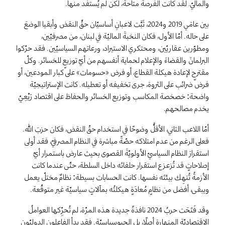
والماليّ. لقد كانت الفرصة متاحة، لكن لم يُستفَد منها.
بين عامَي 2019 و2024، ثَبَّت لاعبانِ أساسيّان حقَّ النقض وأبقيا الوضعَ
على حاله. أمّا الأول، فكان النخبةَ الماليّة في لبنان، من مصرفيّين،
ومطوّرين عقاريّين، ومحتكري الاستيراد، ورعاتهم السياسيّين. فقد حرّكوا
البرلمانَ والقضاءَ والإعلام لحماية أنفسهم من أيّ توزيعٍ للخسائر. وكلّ
مقترحٍ لإعادة هيكلة القطاع، أو فرض «حسومات» على كبار المودعين، أو
فرض ضرائب على الثروة، جرى تخفيفه أو تعطيله. كانت الإستراتيجيّة
واضحة: خصخصة المكاسب وتوزيع الخسائر والحفاظ على اقتصاد رَيْعِيّ
يخدم مصالحهم.
أمّا اللاعب الثاني، الأقلُّ وضوحًا في استخدام حقّ النقض، فكان حزبَ الله.
فعلى الرغم من عدم امتلاكه حصّةً مباشرة في النظام المصرفيّ، فقد أولى
استقرارَ النظام السياسيّ الأولويّةَ القصوى بحيث عارض باستمرار أيّ
إصلاحاتٍ قد تُزعزع استقرار حلفائه داخل السلطة، حتّى عندما كانت
الأزمةُ تُنهِك بيئتَه نفسها. كانت الحسابات بسيطة: نظامٌ مختلّ يعمل
ويبقى، أفضل من نظامٍ مُعادَةٍ هيكلتُه بمآلاتٍ سياسيّة غير متوقّعة.
وقد فَتَحَت حربُ 2024 نافذةً جديدة هذه المرّة، لم تُحرِّكها العواملُ
الاقتصاديّة المنهارة أصلًا، بل الجيوسياسيّة. فقد بدأ الفاعلون الدوليّون