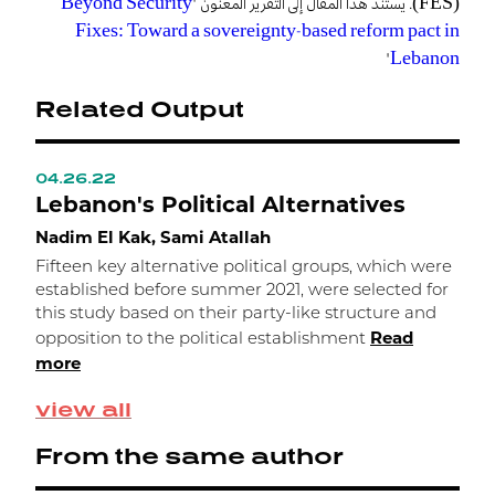
Beyond Security
(FES). يستند هذا المقال إلى التقرير المعنون "
Fixes: Toward a sovereignty-based reform pact in
"
Lebanon
Related Output
04.26.22
0
Lebanon's Political Alternatives
W
a
Nadim El Kak, Sami Atallah
A
Fifteen key alternative political groups, which were
b
established before summer 2021, were selected for
a
this study based on their party-like structure and
Read
opposition to the political establishment
more
view all
From the same author