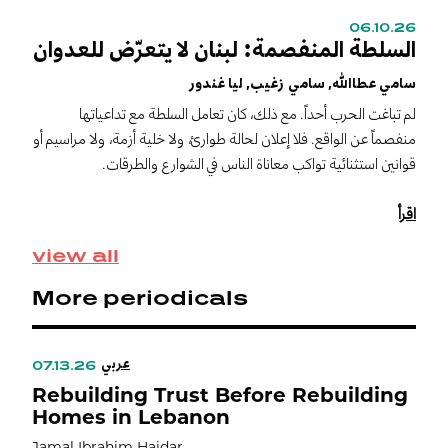
06.10.26
0
السلطة المنفصمة: لبنان لا يتعرّض للعدوان
T
n
سامي عطاالله, سامي زغيب, ليا غندور
S
لم تباغت الحرب أحداً. مع ذلك، كان تعامل السلطة مع تداعياتها
S
منفصماً عن الواقع. فلا إعلان لحالة طوارئ، ولا خلية أزمة، ولا مراسيم أو
"
قوانين استثنائية تواكب معاناة الناس في الشوارع والطرقات.
c
s
اقرأ
e
view all
More periodicals
عربي
07.13.26
Rebuilding Trust Before Rebuilding
Homes in Lebanon
Jamal Ibrahim Haidar