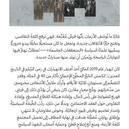
غالبًا ما تُوصَف الأزمات بأنّها فرصٌ مُقَنَّعة. فهي ترفع كلفةَ التقاعس،
وتفتح حيّزًا لائتلافات جديدة، وتجعل ما كان مستحيلًا سابقًا يبدو ضروريًّا.
يسمّيها علماءُ السياسة «المنعطفات الحاسمة» — لحظاتٌ تهتزّ فيها
التوازناتُ الراسخة ويُمكِن أن تولد منها مساراتٌ جديدة.
كان انهيار عام 2019 الماليّ أحدَ أعنف الانهيارات في زمن السِّلم في التاريخ
الحديث: انكمش الناتجُ المحلّيّ الإجماليّ بأكثر من 40 في المئة، وقفز
التضخّم إلى مستوياتٍ ثلاثيّة الأرقام، وتُرِكَ ملايينُ الأشخاص محرومين
من مدّخراتهم. وبأيّ معيارٍ مقارن، كان ينبغي أن يؤدّي ذلك إلى فرضٍ
فوريّ للضوابطِ على رأس المال، وإعادة هيكلة القطاع المصرفيّ، وإعادة
التفاوض حول العقد الاجتماعيّ. وبدلًا من ذلك، ردّت الطّبقةُ السياسيّةُ
بإصدار تعاميم، وفرض قيودٍ ارتجاليّة، وخوض مفاوضاتٍ لا تنتهي،
وإطلاق رواياتٍ مُضلِّلة هدفت في نهاية المطاف إلى تحميل المجتمع
كلفةَ الأزمة، ومنع أيّ إصلاحٍ فعليّ، وحماية أصحاب النفوذ السياسيّ