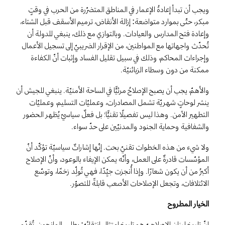
ويجب أن تبدأ إعادةُ الإعمار في المناطق المتضرّرة من الحرب في وقتٍ
مبكر، حتّى بموارد متواضعة: إزالة الأنقاض، ترميم الأسقف قبل الشتاء،
وإعادة فتح المدارس والعيادات. وبالتوازي مع ذلك، ينبغي للدولة أن
تُحدّث واجهاتها مع المواطنين، من الإقرار الضريبيّ إلى تسجيل الأعمال
وإجراءات المحاكم، وذلك في سبيل تقليل الفساد وإثبات أنّ الكفاءة
ممكنة من دون وسطاء الزبائنيّة.
والأهمّ، يجب أن يصبح الإصلاحُ مرئيًّا في الساحة الأمنيّة. ينبغي للجيش أن
ينشر لوحاتٍ شهريّة تشمل المصادرات، وعمليّات التسليم، وعمليّات
التطهير الآمن. وهذا ليس تفصيلًا تقنيًّا؛ بل فعلٌ سياسيّ يُظهر الحضور
والشفافية وحماية الجنود والمدنيّين على حدّ سواء.
ولا شيء من هذه الخطوات تقنيّ بحت. إنّها إشاراتٌ سياسيّة تؤكّد أنّ
المؤسّسات قادرةٌ على العمل، وأنّه يمكن الإيفاء بالوعود، وأنّ الإصلاح
أكبرُ من أن يكون شعارًا. وإذا أُنجزت جيِّدًا، فهي تُولِّد زخمًا، وتوسّع
الائتلافات، وتجعل الإصلاحات الأصعب قابلةً للتصوّر.
الخيار المطروح
إنّ تاريخ لبنان الإصلاحيّ هو تاريخ امتثالٍ انتقائيّ: يطلب المانحون، تُقدّم