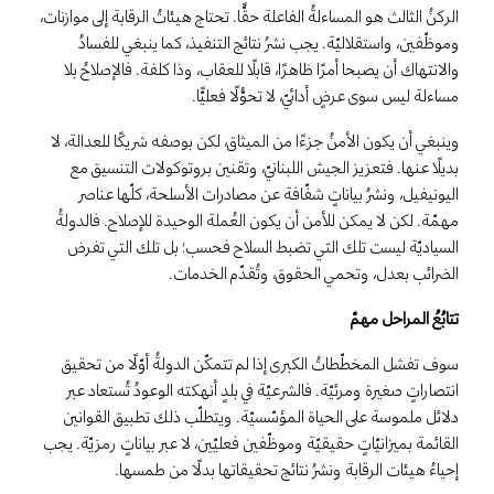
الركنُ الثالث هو المساءلةُ الفاعلة حقًّا. تحتاج هيئاتُ الرقابة إلى موازنات،
وموظّفين، واستقلاليّة. يجب نشرُ نتائج التنفيذ، كما ينبغي للفسادُ
والانتهاك أن يصبحا أمرًا ظاهرًا، قابلًا للعقاب، وذا كلفة. فالإصلاحُ بلا
مساءلة ليس سوى عرضٍ أدائيّ، لا تحوُّلًا فعليًّا.
وينبغي أن يكون الأمنُ جزءًا من الميثاق، لكن بوصفه شريكًا للعدالة، لا
بديلًا عنها. فتعزيز الجيش اللبنانيّ، وتقنين بروتوكولات التنسيق مع
اليونيفيل، ونشرُ بياناتٍ شفّافة عن مصادرات الأسلحة، كلّها عناصر
مهمّة. لكن لا يمكن للأمن أن يكون العُملة الوحيدة للإصلاح. فالدولةُ
السياديّة ليست تلك التي تضبط السلاح فحسب؛ بل تلك التي تفرض
الضرائب بعدل، وتحمي الحقوق، وتُقدّم الخدمات.
تتابُعُ المراحل مهمّ
سوف تفشل المخطّطاتُ الكبرى إذا لم تتمكّن الدولةُ أوّلًا من تحقيق
انتصاراتٍ صغيرة ومرئيّة. فالشرعيّة في بلدٍ أنهكته الوعودُ تُستعاد عبر
دلائل ملموسة على الحياة المؤسّسيّة. ويتطلّب ذلك تطبيق القوانين
القائمة بميزانيّاتٍ حقيقيّة وموظّفين فعليّين، لا عبر بياناتٍ رمزيّة. يجب
إحياءُ هيئات الرقابة ونشرُ نتائج تحقيقاتها بدلًا من طمسها.