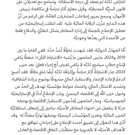
اعتراض، لكنّه لم يصعّد إلى درجة الاستقالة. وتسامح مع تعديلاتٍ على
قانون السرِّيَّة المصرفيّة، وقَبِل معاييرَ أكثر صرامةً في مكافحة تبييض
الأموال، وسمح بمرور إصلاحات المشتريات العامّة، على الرغم من أنّ
هذه التدابير عزّزت الرقابة الماليّة عليه. لقد انتقلت إستراتيجيّته من
تعطيل الإصلاح بالجملة إلى إدارة المخاطر بشكل انتقائيّ، والدفاعِ فقط
عن الأعمدة التي يعدّها وجوديّة.
أمّا الجهاتُ الدوليّة، فقد شهدت تحوّلًا أشدّ حدّة. ففي الفترة ما بين
2019 و2024، مارس المانحون ما يُشبه «الاشتراط الليّن»: ضغطًا يكفي
لإنتاج خطابٍ سياسيّ، لكنّه لا يكفي لفرض أيّ إجراء فعليّ. بعد حرب
2024، صار الاشتراطُ أكثرَ صرامةً وإكراهًا، لكنّه أيضًا ضاق نطاقًا. فقد أصبح
الدعمُ لإعادة الإعمار والاستقرار الماليّ مشروطًا بوضوح بزيادة الشفافية،
وتشديد الامتثال الماليّ، واعتماد ضوابط مؤسّسيّة تهدف إلى الحدّ من
وصول حزب الله إلى الاقتصاد الرسميّ. وبات الإصلاحُ أداةً في الإستراتيجيّة
الجيوسياسيّة. وصار المانحون يُقدّمون الاستقرارَ الاقتصاديّ بوصفه
جزءًا لا ينفصل عن احتواء المخاطر الأمنيّة، ساعين إلى إضعاف استقلاليَّة
الحزب الماليّة وتعزيز المؤسّسات الرسميّة بوصفها توازنًا مضادًّا له. وقد
أدّى هذا التحوّل إلى تضييق أجندة الإصلاح على إجراءاتٍ تتوافق مع
الأهداف الأمنيّة، لا بالضرورة مع متطلّبات التعافي الاقتصاديّ العادل.