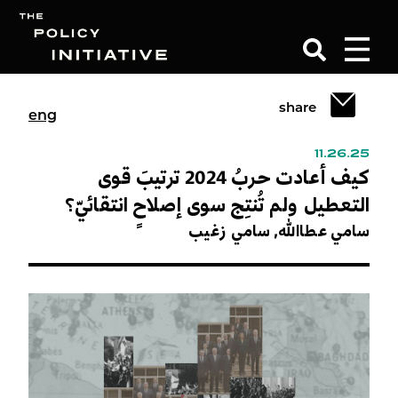
share
eng
Search
11.26.25
كيف أعادت حربُ 2024 ترتيبَ قوى
التعطيل ولم تُنتِج سوى إصلاحٍ انتقائيّ؟
سامي عطاالله,
سامي زغيب