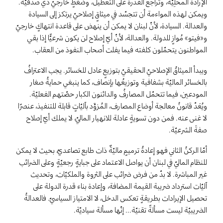
الإرادة المحلِّيَّة، وتراجع القُدرة على التعطيل، وضغطٍ خارجيّ ذي صدقيّة.
ويمكن لهذه المواءمة أن تتجسّد في ميثاقٍ إصلاحيّ يرتكز إلى السيادة
والعدالة. السيادة، لأنّ لبنان لا يمكن أن ينهض على قاعدة انتهاكٍ خارجيّ
و«فيتو» مُوازٍ للدولة. والعدالة، لأنّ أيّ إصلاح لن يكون شرعيًّا إذا بقي
المواطنون يتحمّلون كلفته فيما يفلت أصحاب النفوذ من العقاب.
ويبدأ الميثاقُ الإصلاحيّ الحقيقيّ بتوزيعٍ عادل للخسائر. يجب الاعترافُ
بالخسائر الماليّة بشفافية وتوزيعُها بإنصاف، كما ينبغي حمايةُ صغار
المودعين، فيما تتحمّل المصارفُ والدائنون الكبار حصّتهم الفعليّة.
ويُعَدّ قانونُ معالجة أوضاع المصارف، المُزوَّد بآليّاتٍ قابلة للتنفيذ، عنصرًا
لا غنى عنه. فمن دون تسويةٍ عادلة للانهيار الماليّ، لا يملك أيّ إصلاح
صفةَ الشرعيّة.
أمّا الركنُ الثاني فهو إعادةُ ترميمٍ ماليّةٌ ذات طابع تصاعديّ، بحيث لا يمكن
للنظام الماليّ في لبنان أن يواصل الاعتماد على جبايةٍ رجعيّةٍ وعلى الضرائب
غير المباشرة. لا بدّ من فرض ضرائب على الثروة والملكيّات، وتحديث
آليّات استرداد ضريبة القيمة المضافة، وإعادة بناء قدرة الدولة على
تحصيل الإيرادات بطريقةٍ تعكس الدخل، لا الامتياز السياسيّ. فالعدالةُ
الضريبيّة ليست مسألةً تقنيّة... إنّها مسألة سياديّة.