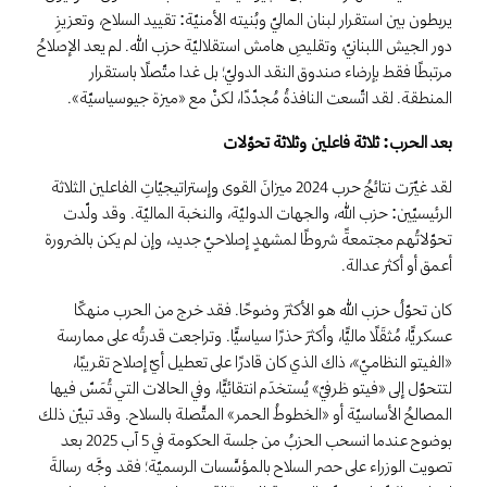
يربطون بين استقرار لبنان الماليّ وبُنيته الأمنيّة: تقييد السلاح، وتعزيزِ
دور الجيش اللبنانيّ، وتقليصِ هامش استقلاليّة حزب الله. لم يعد الإصلاحُ
مرتبطًا فقط بإرضاء صندوق النقد الدوليّ؛ بل غدا متّصلًا باستقرار
المنطقة. لقد اتّسعت النافذةُ مُجدّدًا، لكنْ مع «ميزة جيوسياسيّة».
بعد الحرب: ثلاثة فاعلين وثلاثة تحوّلات
لقد غيّرَت نتائجُ حرب 2024 ميزانَ القوى وإستراتيجيّاتِ الفاعلين الثلاثة
الرئيسيّين: حزب الله، والجهات الدوليّة، والنخبة الماليّة. وقد ولّدت
تحوّلاتُهم مجتمعةً شروطًا لمشهدٍ إصلاحيّ جديد، وإن لم يكن بالضرورة
أعمق أو أكثر عدالة.
كان تحوّلُ حزب الله هو الأكثرَ وضوحًا. فقد خرج من الحرب منهكًا
عسكريًّا، مُثقَلًا ماليًّا، وأكثرَ حذرًا سياسيًّا. وتراجعت قدرتُه على ممارسة
«الفيتو النظاميّ»، ذاك الذي كان قادرًا على تعطيل أيّ إصلاح تقريبًا،
لتتحوّل إلى «فيتو ظرفيّ» يُستخدَم انتقائيًّا، وفي الحالات التي تُمَسّ فيها
المصالحُ الأساسيّة أو «الخطوطُ الحمر» المتَّصلة بالسلاح. وقد تبيّن ذلك
بوضوح عندما انسحب الحزبُ من جلسة الحكومة في 5 آب 2025 بعد
تصويت الوزراء على حصر السلاح بالمؤسَّسات الرسميّة؛ فقد وجَّه رسالةَ