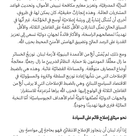
السرِّيَّة المصرفيّة، وتعزيز معايير مكافحة تبييض الأموال، وتحديث قواعد
المشتريات العامّة. وهذه إنجازاتٌ حقيقيّة، كان يمكن لها، في ظروفٍ
أخرى، أن تُشكّل إشارةً إلى ورشة إصلاحيّة أوسع في الحَوْكَمَة. غير أنّها في
السياق الحاليّ تمثّل التنازلاتِ الأقلَّ كلفةً على الفاعلين الثلاثة، والأقلَّ
تهديدًا لمصالحهم الراسخة، والأكثرَ فائدةً لجهاتٍ دوليّة تسعى إلى تعزيز
القدرة على الرصد الماليّ وتضييق الهامش الأمنيّ المحيط بحزب الله.
ومع ذلك، لم يُمَسّ أيٌّ من الأعمدة البنيويّة لأزمة لبنان. توزيعُ الخسائر
ما زال معلَّقًا. المودعون بلا حماية. النظامُ الضريبيّ ما زال رجعيًّا. معالجةُ
أوضاع المصارف متوقّفة. والمساءلة القضائيّة غائبة. وهذه هي بالضبط
الإصلاحات التي من شأنها إعادة توزيع السلطة والثروة والمسؤوليّة في
الاقتصاد السياسيّ اللبنانيّ، وهي بالضبط الإصلاحات التي لا يرغب أيٌّ من
الفاعلين الثلاثة في الولوج إليها. فحزب الله يراها مُزعزِعةً للاستقرار؛
والجهات الدوليّة تُصنّفها ثانويّةً أمام الأهداف الجيوسياسيّة؛ أمّا النخبة
الماليّة فترى فيها تهديدًا وجوديًّا.
نحو ميثاق إصلاح قائم على السيادة
إذا أراد لبنان أن يتجاوز الإصلاح الانتقائيّ، فهو بحاجةٍ إلى مواءمةٍ بين