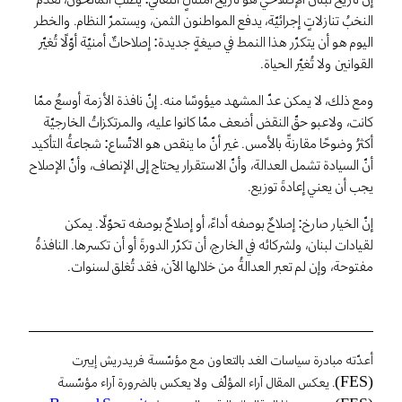
النخبُ تنازلاتٍ إجرائيّة، يدفع المواطنون الثمن، ويستمرّ النظام. والخطر
اليوم هو أن يتكرّر هذا النمط في صيغةٍ جديدة: إصلاحاتٌ أمنيّة أوّلًا تُغيّر
القوانين ولا تُغيّر الحياة.
ومع ذلك، لا يمكن عدّ المشهد ميؤوسًا منه. إنّ نافذة الأزمة أوسعُ ممّا
كانت، ولاعبو حقّ النقض أضعف ممّا كانوا عليه، والمرتكزاتُ الخارجيّة
أكثرُ وضوحًا مقارنةً بالأمس. غير أنّ ما ينقص هو الاتّساع: شجاعةُ التأكيد
أنّ السيادة تشمل العدالة، وأنّ الاستقرار يحتاج إلى الإنصاف، وأنّ الإصلاح
يجب أن يعني إعادةَ توزيع.
إنّ الخيار صارخ: إصلاحٌ بوصفه أداءً، أو إصلاحٌ بوصفه تحوّلًا. يمكن
لقيادات لبنان، ولشركائه في الخارج، أن تكرّر الدورةَ أو أن تكسرها. النافذةُ
مفتوحة، وإن لم تعبر العدالةُ من خلالها الآن، فقد تُغلق لسنوات.
أعدّته مبادرة سياسات الغد بالتعاون مع مؤسّسة فريدريش إيبرت
(FES). يعكس المقال آراء المؤلّف ولا يعكس بالضرورة آراء مؤسّسة