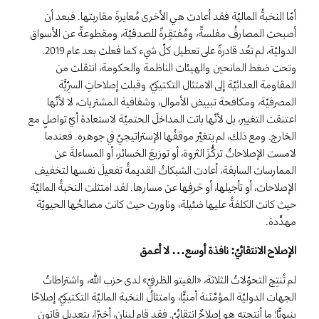
أمّا النخبةُ الماليّة فقد أعادت هي الأخرى مُعايرةَ مقاربتها. فبعد أن
أصبحت المصارفُ مفلسةً، ومُفتقِرةً للصدقيّة، ومقطوعةً عن الأسواق
الدوليّة، لم تعُد قادرةً على تعطيل كلّ شيء كما فعلت بعد عام 2019.
وتحت ضغط المانحين والهيئات الناظمة والحكومة، انتقلت من
المقاومة العدائيّة إلى الامتثال التكتيكيّ، وقبلت إصلاحاتِ السرِّيَّة
المصرفيّة، ومكافحة تبييض الأموال، وشفافية المشتريات، لا لأنّها
اعتنقت التغيير، بل لأنّها باتت المداخلَ الحتميّة لاستعادة أيّ تواصلٍ مع
الخارج. ومع ذلك، لم يتغيّر موقفُها الإستراتيجيّ في جوهره. فعندما
لامست الإصلاحاتُ تركُّزَ الثروة، أو توزيعَ الخسائر، أو المساءلةَ عن
الممارسات السابقة، أعادت الشبكاتُ القديمةُ تفعيلَ نفسها لتخفيف
الإصلاحات، أو تأجيلها، أو حَرفِها عن مسارها. لقد امتثلت النخبةُ الماليّة
حيث كانت الكلفةُ عليها ضئيلة، وناورت حيث كانت مصالحُها الحيويّة
مهدَّدة.
الإصلاح الانتقائيّ: نافذة أوسع… لا أعمق
لم تُنتِج التحوّلاتُ الثلاثة، «الفيتو الظرفيّ» لدى حزب الله، واشتراطاتُ
الجهات الدوليّة المؤمْنَنة أمنيًّا، وامتثالُ النخبة الماليّة التكتيكيّ، إصلاحًا
بنيويًّا؛ ما أنتجته هو إصلاحٌ انتقائيّ. فقد قام لبنان، أخيرًا، بتعديل قانون