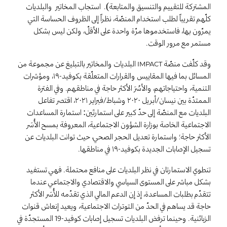
المشتركة للتقييم والتنسيق والمتابعة). استجاب المخاتير والبلديات
كلّهم تقريباً لطلب استخدام المنصّة، نظراً إلى الظروف الحساسة التي
يمرّون بها، فاستخدموها مرّة واحدة على الأقلّ، ولكن ليس بشكل
مستمر مع مرور الوقت.
وقد كلّفت منصّة
البلديات والمخاتير بالتبليغ عن مجموعة من
IMPACT
المسائل بما فيها المقاييس والقرارات المتعلّقة بكوفيد-١٩، ومؤشرات
التنمية، واحتياجاتهم، والأسُرَ الأكثر حاجة في مناطقهم. وفي الفترة
الممتدّة بين نيسان/أبريل ٢٠٢٠ وشباط/فبراير ٢٠٢١، اقتصر تفاعل
البلديات مع المنصّة إلى حدّ كبير على استمارتَين: استمارة المساعدات
الاجتماعية الخاصة بوزارة الشؤون الاجتماعية، المعروفة بمسح الأُسَر
الأكثر حاجة؛ واستمارة تعديل الحجر الصحي، حيث توانت البلديات عن
تسجيل الإصابات الجديدة بكوفيد-١٩ في مناطقها.
تنطوي الاستمارتان في نظر البلديات على منافع محتملة. فهي تستفيد
بشكل مباشر على المستوى السياسي والاقتصادي والاجتماعي عندما
تتقدّم بطلبات المساعدة، إذ إن الدعم المالي الذي تقدّمه للأُسَر الأكثر
حاجة قد يساهم في الحدّ من التوترات الاجتماعية، ويعيد إنعاش قنوات
الزبائنية. وحينما ترفض البلديات تسجيل إصابات كوفيد-19 المستجدّة في