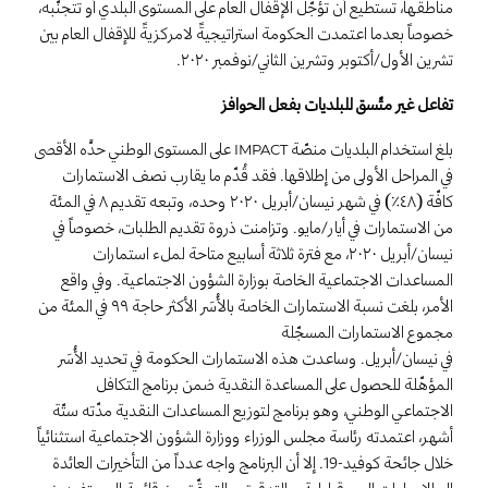
مناطقها، تستطيع أن تؤجّل الإقفال العام على المستوى البلدي أو تتجنّبه،
خصوصاً بعدما اعتمدت الحكومة استراتيجيةً لامركزيةً للإقفال العام بين
تشرين الأول/أكتوبر وتشرين الثاني/نوفمبر ٢٠٢٠.
تفاعل غير متّسق للبلديات بفعل الحوافز
بلغ استخدام البلديات منصّة
على المستوى الوطني حدَّه الأقصى
IMPACT
في المراحل الأولى من إطلاقها. فقد قُدّم ما يقارب نصف الاستمارات
كافّة (٤٨٪) في شهر نيسان/أبريل ٢٠٢٠ وحده، وتبعه تقديم ٨ في المئة
من الاستمارات في أيار/مايو. وتزامنت ذروة تقديم الطلبات، خصوصاً في
نيسان/أبريل ٢٠٢٠، مع فترة ثلاثة أسابيع متاحة لملء استمارات
المساعدات الاجتماعية الخاصة بوزارة الشؤون الاجتماعية. وفي واقع
الأمر، بلغت نسبة الاستمارات الخاصة بالأُسَر الأكثر حاجة ٩٩ في المئة من
مجموع الاستمارات المسجّلة
في نيسان/أبريل. وساعدت هذه الاستمارات الحكومة في تحديد الأُسَر
المؤهّلة للحصول على المساعدة النقدية ضمن برنامج التكافل
الاجتماعي الوطني، وهو برنامج لتوزيع المساعدات النقدية مدّته ستّة
أشهر، اعتمدته رئاسة مجلس الوزراء ووزارة الشؤون الاجتماعية استثنائياً
خلال جائحة كوفيد-19. إلا أن البرنامج واجه عدداً من التأخيرات العائدة