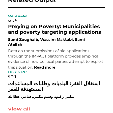
03.26.22
0
ي
عربي
Preying on Poverty: Municipalities
H
and poverty targeting applications
R
Sami Zoughaib, Wassim Maktabi, Sami
M
Atallah
W
Data on the submissions of aid applications
L
through the IMPACT platform provides empirical
i
evidence of how political parties attempt to exploit
t
Read more
this situation.
s
03.26.22
m
eng
0
e
استغلال الفقر: البلديات وطلبات المساعدات
المستهدفة للفقر
ن
ن
سامي زغيب, وسيم مكتبي, سامي عطاالله
ي
ب
view all