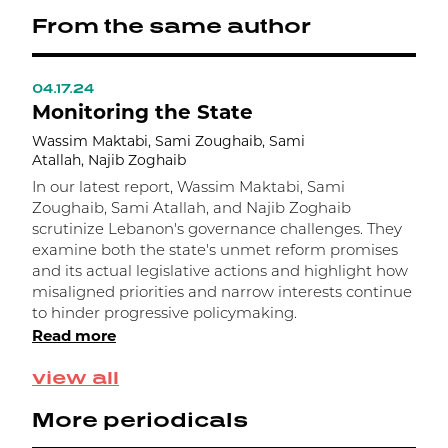
From the same author
04.17.24
0
Monitoring the State
L
w
Wassim Maktabi, Sami Zoughaib, Sami
Atallah, Najib Zoghaib
S
M
In our latest report, Wassim Maktabi, Sami
Zoughaib, Sami Atallah, and Najib Zoghaib
T
scrutinize Lebanon's governance challenges. They
"
examine both the state's unmet reform promises
p
and its actual legislative actions and highlight how
misaligned priorities and narrow interests continue
to hinder progressive policymaking.
Read more
view all
More periodicals