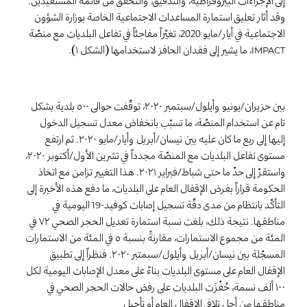
إلى الإجراءات البيروقراطية، والتدقيق، والتحقّق من قائمة المستفيدين.
وقد أثار تعليق استمارة المساعدات الاجتماعية الخاصة بوزارة الشؤون
الاجتماعية في أيار/مايو 2020، تغيّراً مفاجئاً في تفاعل البلديات مع منصّة
، ما يشير إلى فقدان الحافز لاستخدامها (الشكل ١).
IMPACT
بين حزيران/يونيو وأيلول/سبتمبر ٢٠٢٠، توقّفت حوالى ٥٠٠ بلدية بشكل
تام عن استخدام المنصّة، ما تسبّب بانخفاض معدل تسجيل الدخول
إليها إلى ربع ما كان عليه بين نيسان/أبريل وأيار/مايو ٢٠٢٠. ثم ارتفع
مستوى تفاعل البلديات مع المنصّة مجدداً في تشرين الأول/أكتوبر ٢٠٢٠،
واستقرّ إلى حدّ ما حتى شباط/فبراير ٢٠٢١. هذا التغيير تزامن مع اتخاذ
الحكومة قراراً بفرض الإقفال العام على البلديات، ما دفع هذه الأخيرة إلى
التأكّد بانتظام من مدى دقّة تسجيل إصابات كوفيد-
اليومية في
19
مناطقها. نتيجة ذلك، بلغت نسبة استمارة تعديل الحجر الصحي ٧٢ في
المئة من مجموع الاستمارات، مقارنةً بنسبة ٥ في المئة من الاستمارات
المسجّلة بين نيسان/أبريل وأيلول/سبمتبر ٢٠٢٠. فنظراً إلى تطبيق
الإقفال العام على مستوى البلديات بناءً على معدل الإصابات اليومية لكل
١٠٠ ألف نسمة، حُفّزَت البلديات على رفض حالات الحجر الصحي في
مناطقها من أجل تلافي الإقفال العام أو تأجيل