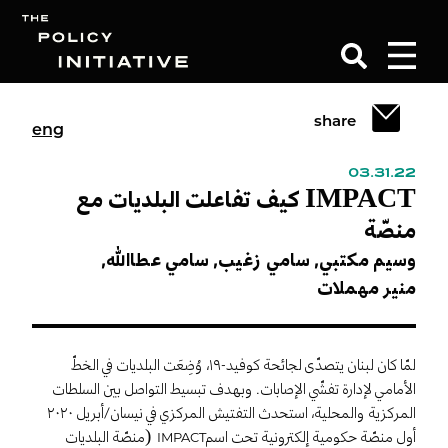
share
eng
Search
03.31.22
IMPACT كيف تفاعلت البلديات مع
منصّة
وسيم مكتبي,
سامي زغيب,
سامي عطاالله,
منير مهملات
لمّا كان لبنان يتصدّى لجائحة كوفيد-١٩، وُضِعَت البلديات في الخطّ
الأمامي لإدارة تفشّي الإصابات. وبهدف تبسيط التواصل بين السلطات
المركزية والمحلية، استحدث التفتيش المركزي في نيسان/أبريل ٢٠٢٠
أول منصّة حكومية إلكترونية تحت اسم
(منصّة البلديات
IMPACT