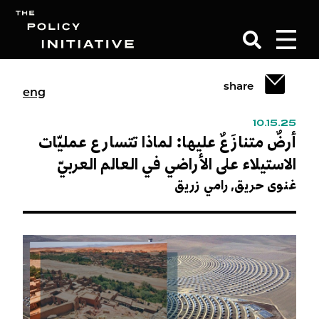
share
eng
Search
10.15.25
أرضٌ متنازَعٌ عليها: لماذا تتسارع عمليّات
الاستيلاء على الأراضي في العالم العربيّ
غنوى حريق,
رامي زريق