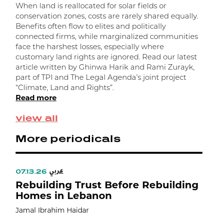
G
When land is reallocated for solar fields or
conservation zones, costs are rarely shared equally.
A
Benefits often flow to elites and politically
a
connected firms, while marginalized communities
s
face the harshest losses, especially where
e
customary land rights are ignored. Read our latest
l
article written by Ghinwa Harik and Rami Zurayk,
i
part of TPI and The Legal Agenda’s joint project
r
“Climate, Land and Rights”.
T
Read more
L
R
view all
More periodicals
عربي
07.13.26
Rebuilding Trust Before Rebuilding
Homes in Lebanon
Jamal Ibrahim Haidar