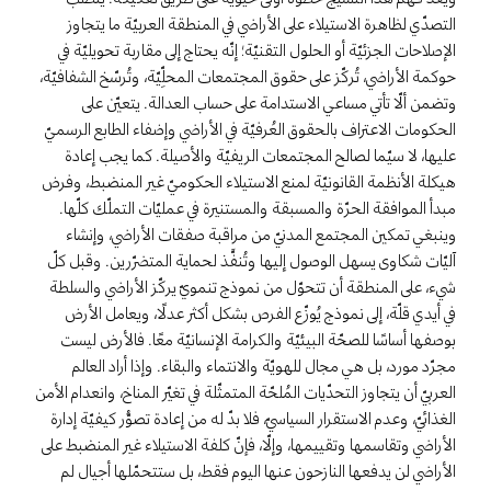
التصدّي لظاهرة الاستيلاء على الأراضي في المنطقة العربيّة ما يتجاوز
الإصلاحات الجزئيّة أو الحلول التقنيّة؛ إنّه يحتاج إلى مقاربة تحويليّة في
حوكمة الأراضي، تُركّز على حقوق المجتمعات المحلِّيّة، وتُرسّخ الشفافيّة،
وتضمن ألّا تأتي مساعي الاستدامة على حساب العدالة. يتعيّن على
الحكومات الاعتراف بالحقوق العُرفيّة في الأراضي وإضفاء الطابع الرسميّ
عليها، لا سيّما لصالح المجتمعات الريفيّة والأصيلة. كما يجب إعادة
هيكلة الأنظمة القانونيّة لمنع الاستيلاء الحكوميّ غير المنضبط، وفرض
مبدأ الموافقة الحرّة والمسبقة والمستنيرة في عمليّات التملّك كلّها.
وينبغي تمكين المجتمع المدنيّ من مراقبة صفقات الأراضي، وإنشاء
آليّات شكاوى يسهل الوصول إليها وتُنفَّذ لحماية المتضرّرين. وقبل كلّ
شيء، على المنطقة أن تتحوّل من نموذج تنمويّ يركّز الأراضي والسلطة
في أيدي قلّة، إلى نموذج يُوزّع الفرص بشكل أكثر عدلًا، ويعامل الأرض
بوصفها أساسًا للصحّة البيئيّة والكرامة الإنسانيّة معًا. فالأرض ليست
مجرّد مورد، بل هي مجال للهويّة والانتماء والبقاء. وإذا أراد العالم
العربيّ أن يتجاوز التحدّيات المُلحّة المتمثّلة في تغيّر المناخ، وانعدام الأمن
الغذائيّ، وعدم الاستقرار السياسيّ، فلا بدّ له من إعادة تصوُّر كيفيّة إدارة
الأراضي وتقاسمها وتقييمها، وإلّا، فإنّ كلفة الاستيلاء غير المنضبط على
الأراضي لن يدفعها النازحون عنها اليوم فقط، بل ستتحمّلها أجيال لم