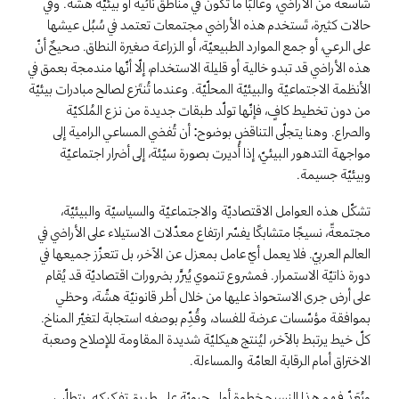
شاسعة من الأراضي، وغالبًا ما تكون في مناطق نائية أو بيئيّة هشّة. وفي
حالات كثيرة، تَستخدم هذه الأراضي مجتمعات تعتمد في سُبُل عيشها
على الرعي، أو جمع الموارد الطبيعيّة، أو الزراعة صغيرة النطاق. صحيحٌ أنّ
هذه الأراضي قد تبدو خالية أو قليلة الاستخدام، إلّا أنّها مندمجة بعمق في
الأنظمة الاجتماعيّة والبيئيّة المحلّيّة. وعندما تُنتَزع لصالح مبادرات بيئيّة
من دون تخطيط كافٍ، فإنّها تولّد طبقات جديدة من نزع المُلكيّة
والصراع. وهنا يتجلّى التناقض بوضوح: أن تُفضي المساعي الرامية إلى
مواجهة التدهور البيئيّ، إذا أُديرت بصورة سيّئة، إلى أضرار اجتماعيّة
وبيئيّة جسيمة.
تشكّل هذه العوامل الاقتصاديّة والاجتماعيّة والسياسيّة والبيئيّة،
مجتمعةً، نسيجًا متشابكًا يفسّر ارتفاع معدّلات الاستيلاء على الأراضي في
العالم العربيّ. فلا يعمل أيّ عامل بمعزل عن الآخر، بل تتعزّز جميعها في
دورة ذاتيّة الاستمرار. فمشروع تنموي يُبرَّر بضرورات اقتصاديّة قد يُقام
على أرض جرى الاستحواذ عليها من خلال أطر قانونيّة هشّة، وحظي
بموافقة مؤسّسات عرضة للفساد، وقُدِّم بوصفه استجابة لتغيّر المناخ.
كلّ خيط يرتبط بالآخر، ليُنتج هيكليّة شديدة المقاومة للإصلاح وصعبة
الاختراق أمام الرقابة العامّة والمساءلة.
ويُعَدّ فهم هذا النسيج خطوة أولى حيويّة على طريق تفكيكه. يتطلّب