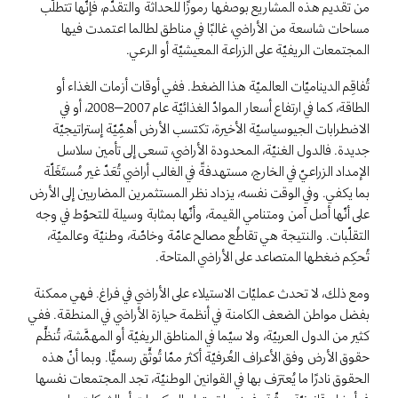
من تقديم هذه المشاريع بوصفها رموزًا للحداثة والتقدّم، فإنّها تتطلّب
مساحات شاسعة من الأراضي، غالبًا في مناطق لطالما اعتمدت فيها
المجتمعات الريفيّة على الزراعة المعيشيّة أو الرعي.
تُفاقِم الديناميّات العالميّة هذا الضغط. ففي أوقات أزمات الغذاء أو
الطاقة، كما في ارتفاع أسعار الموادّ الغذائيّة عام 2007–2008، أو في
الاضطرابات الجيوسياسيّة الأخيرة، تكتسب الأرض أهمِّيّة إستراتيجيّة
جديدة. فالدول الغنيّة، المحدودة الأراضي، تسعى إلى تأمين سلاسل
الإمداد الزراعيّ في الخارج، مستهدفةً في الغالب أراضي تُعَدّ غير مُستَغَلّة
بما يكفي. وفي الوقت نفسه، يزداد نظر المستثمرين المضاربين إلى الأرض
على أنّها أصل آمن ومتنامي القيمة، وأنّها بمثابة وسيلة للتحوّط في وجه
التقلّبات. والنتيجة هي تقاطُع مصالح عامّة وخاصّة، وطنيّة وعالميّة،
تُحكِم ضغطها المتصاعد على الأراضي المتاحة.
ومع ذلك، لا تحدث عمليّات الاستيلاء على الأراضي في فراغ. فهي ممكنة
بفضل مواطن الضعف الكامنة في أنظمة حيازة الأراضي في المنطقة. ففي
كثير من الدول العربيّة، ولا سيّما في المناطق الريفيّة أو المهمَّشة، تُنظَّم
حقوق الأرض وفق الأعراف العُرفيّة أكثر ممّا تُوثَّق رسميًّا. وبما أنّ هذه
الحقوق نادرًا ما يُعترَف بها في القوانين الوطنيّة، تجد المجتمعات نفسها