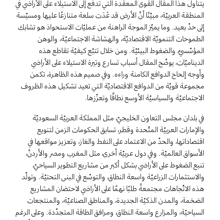
يتناول هذا المقال القوى المعقّدة التي تدفع إلى الاستيلاء على الأراضي في
المنطقة العربيّة، مبيّنًا أنّ الأرض قد غَدَت سلعة متنازعًا عليها ومسيّسة
إلى حدّ بعيد. وما يميّز الموجة الراهنة من عمليّات الاستحواذ هو تشابك
الطموحات التنمويّة الاقتصاديّة، والهشاشة الاجتماعيّة، والوهن
المؤسّسيّ، والضغوط البيئيّة. ومن خلال تتبّع كيفيّة تقاطع هذه
الديناميّات، يوضّح المقال أسباب تسارع وتيرة الاستيلاء على الأراضي
وأوجه إلحاح الدوافع الكامنة وراءه. وفي صميم هذه الظاهرة، تكمن
مجموعة قويّة من الدوافع الاقتصاديّة التي تعيد تشكيل هذه الظروف
الاجتماعيّة والسياسيّة الأوسع نطاقًا وتعزّزها.
في بلدان مجلس التعاون الخليجيّ، مثل المملكة العربيّة السعوديّة
والإمارات العربيّة المتّحدة وقطر، تسابق الحكومات الزمن لتنويع
اقتصاداتها، والحدّ من الاعتماد على النفط والغاز، وتعزيز مواقعها في
الأسواق العالميّة. وفي دول عربيّة أخرى، مثل المغرب ومصر والأردنّ،
تنبع الضغوط على الأراضي بشكل أكبر من مشاريع التطوير السياحيّ،
والاستثمارات الزراعيّة واسعة النطاق، والتوسّع في البنى التحتيّة. وتولّد
هذه الاتّجاهات مجتمعةً طلبًا نهمًا على الأراضي لاحتضان المشاريع
الضخمة، والمدن الذكيّة الجديدة، والمناطق الصناعيّة، والمنتجعات
السياحيّة، والمزارع واسعة النطاق، ومرافق الطاقة المتجدّدة. وعلى الرغم