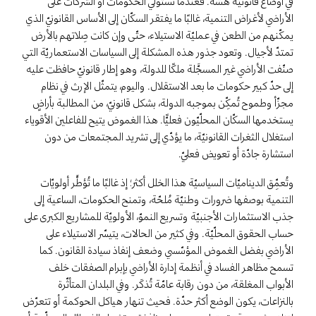
في أوضاع قانونيّة هشّة. فعندما تستولي الحكومات أو الشركات على
الأراضي لأغراض التنمية، غالبًا ما يفتقر السكّان إلى الأساس القانونيّ الذي
يمكّنهم من الطعن في عمليّة الاستيلاء، حتّى وإن كانت صِلاتهم بالأرض
تمتدّ لأجيال. وتعود جذور هذه المشكلة إلى السياسات الاستعماريّة التي
صنّفت الأراضي غير المسجَّلة ملكًا للدولة، وهو إطار قانونيّ حافظت عليه
إلى حدّ كبير حكومات ما بعد الاستقلال. واليوم، يتمثّل الإرث في نظام
مجزّأ وطموح تُمكِّن بموجبه الدولة، بشكل قانونيّ، من المطالبة بأراضٍ
يستخدمها السكّان المحلّيّون فعليًّا. هذا الغموض يتيح للفاعلين الأقوياء
استغلال الثغرات القانونيّة، ما يؤدّي إلى تشريد المجتمعات من دون
استشارة جادّة أو تعويض فعليّ.
وتُعمِّق الديناميّات السياسيّة هذا الخلل أكثر؛ إذ غالبًا ما تُؤطَّر أولويّات
التنمية بوصفها ضرورات وطنيّة مُلحّة، وتمنح الحكومات، الساعية إلى
جذب الاستثمارات الأجنبيّة وتسريع النموّ، الأولويّة للمشاريع الكبرى على
حساب الحقوق المحلّيّة. وفي كثير من الحالات، يتيسّر الاستيلاء على
الأراضي بفضل الغموض المؤسّسي وضعف إنفاذ سيادة القانون. كما
تسمح مظاهر الفساد في أنظمة إدارة الأراضي بإبرام الصفقات خلف
الأبواب المغلقة، من دون رقابة عامّة تُذكَر. وفي البلدان المتأثّرة
بالنزاعات، يكون الوضع أكثر حدّة. فحيث تنهار هياكل الحوكمة أو تتعرّض