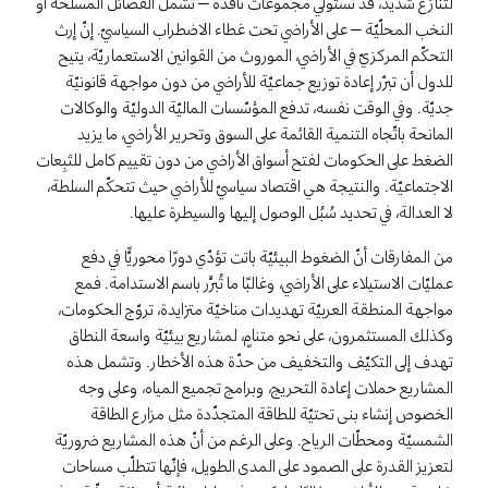
لتنازع شديد، قد تستولي مجموعات نافذة – تشمل الفصائل المسلّحة أو
النخب المحلّيّة – على الأراضي تحت غطاء الاضطراب السياسيّ. إنّ إرث
التحكّم المركزيّ في الأراضي، الموروث من القوانين الاستعماريّة، يتيح
للدول أن تبرّر إعادة توزيع جماعيّة للأراضي من دون مواجهة قانونيّة
جديّة. وفي الوقت نفسه، تدفع المؤسّسات الماليّة الدوليّة والوكالات
المانحة باتّجاه التنمية القائمة على السوق وتحرير الأراضي، ما يزيد
الضغط على الحكومات لفتح أسواق الأراضي من دون تقييم كامل للتَبِعات
الاجتماعيّة. والنتيجة هي اقتصاد سياسيّ للأراضي حيث تتحكّم السلطة،
لا العدالة، في تحديد سُبُل الوصول إليها والسيطرة عليها.
من المفارقات أنّ الضغوط البيئيّة باتت تؤدّي دورًا محوريًّا في دفع
عمليّات الاستيلاء على الأراضي، وغالبًا ما تُبرَّر باسم الاستدامة. فمع
مواجهة المنطقة العربيّة تهديدات مناخيّة متزايدة، تروّج الحكومات،
وكذلك المستثمرون، على نحو متنامٍ، لمشاريع بيئيّة واسعة النطاق
تهدف إلى التكيّف والتخفيف من حدّة هذه الأخطار. وتشمل هذه
المشاريع حملات إعادة التحريج، وبرامج تجميع المياه، وعلى وجه
الخصوص إنشاء بنى تحتيّة للطاقة المتجدّدة مثل مزارع الطاقة
الشمسيّة ومحطّات الرياح. وعلى الرغم من أنّ هذه المشاريع ضروريّة
لتعزيز القدرة على الصمود على المدى الطويل، فإنّها تتطلّب مساحات