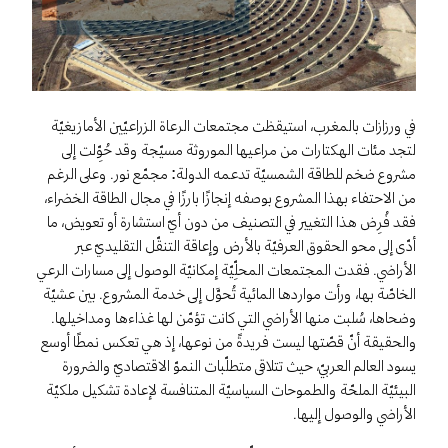
في ورزازات بالمغرب، استيقظت مجتمعات الرعاة الزراعيّين الأمازيغيّة
لتجد مئات الهكتارات من مراعيها الموروثة مسيّجة وقد حُوِّلت إلى
مشروع ضخم للطاقة الشمسيّة تدعمه الدولة: مجمّع نور. وعلى الرغم
من الاحتفاء بهذا المشروع بوصفه إنجازًا بارزًا في مجال الطاقة الخضراء،
فقد فُرِض هذا التغيير في التصنيف من دون أيّ استشارة أو تعويض، ما
أدّى إلى محو الحقوق العرفيّة بالأرض وإعاقة التنقّل التقليديّ عبر
الأراضي. فقدت المجتمعات المحلِّيّة إمكانيّة الوصول إلى مسارات الرعي
الخاصّة بها، ورأت مواردها المائية تُحوَّل إلى خدمة المشروع. بين عشيّة
وضحاها، سُلبت منها الأراضي التي كانت تؤمّن لها غذاءها ومداخيلها.
والحقيقة أنّ قصّتها ليست فريدةً من نوعها، إذ هي تعكس نمطًا أوسع
يسود العالم العربيّ، حيث تتلاقى متطلّبات النموّ الاقتصاديّ والضرورة
البيئيّة الملحّة والطموحات السياسيّة المتنافسة لإعادة تشكيل ملكيّة
الأراضي والوصول إليها.