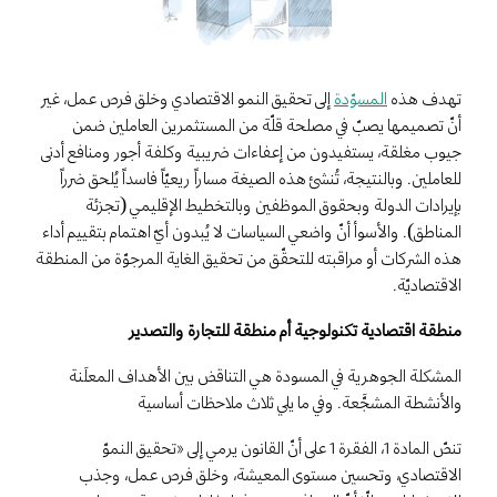
تهدف هذه
المسوّدة
إلى تحقيق النمو الاقتصادي وخلق فرص عمل، غير
أنّ تصميمها يصبّ في مصلحة قلّة من المستثمرين العاملين ضمن
جيوب مغلقة، يستفيدون من إعفاءات ضريبية وكلفة أجور ومنافع أدنى
للعاملين. وبالنتيجة، تُنشئ هذه الصيغة مساراً ريعيّاً فاسداً يُلحق ضرراً
بإيرادات الدولة وبحقوق الموظفين وبالتخطيط الإقليمي (تجزئة
المناطق). والأسوأ أنّ واضعي السياسات لا يُبدون أيّ اهتمام بتقييم أداء
هذه الشركات أو مراقبته للتحقّق من تحقيق الغاية المرجوّة من المنطقة
الاقتصاديّة.
منطقة اقتصادية تكنولوجية أم منطقة للتجارة والتصدير؟
المشكلة الجوهرية في المسودة هي التناقض بين الأهداف المعلَنة
والأنشطة المشجَّعة. وفي ما يلي ثلاث ملاحظات أساسية
تنصّ المادة 1، الفقرة 1 على أنّ القانون يرمي إلى «تحقيق النموّ
الاقتصادي، وتحسين مستوى المعيشة، وخلق فرص عمل، وجذب