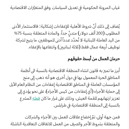
غياب المرونة الحكومية في تعديل السياسات وفق المتغيّرات الاقتصادية
يُضاف إلى ذلك أنّ شروط الأهلية للإعفاءات إشكالية: فالاستثمار الأدنى
المطلوب (200 ألف دولار) متدنٍّ جداً، والمادة المتعلقة بنسبة 75%
من اليد العاملة اللبنانية لا تُحدّد عدداً أدنى للموظفين، ما يتيح لشركة
توظيف أربعة عمال فقط (ثلاثة لبنانيين) وانتفاعها بالإعفاء.
حرمان العمال من أبسط حقوقهم
أبرز ما تميز به قانون انشاء المنطقة الاقتصادية بالنسبة الى أنظمة
المناطق الحرة المعمول بها في دول أخرى، هو أنه ذهب إلى منح
المؤسسات العاملة في المناطق الاقتصادية إعفاءات من النظام العام الآيل
إلى حماية الأجراء (أي إعفاءات من كيس الأجراء)، على نحو يؤدي إلى
تعزيز ارتهانهم للقمة العيش، وذلك على غرار ما كان
فعله
المشرع
بالنسبة إلى المنطقة الاقتصادية في طرابلس.
فمن جهة أولى، تمّ إخضاع علاقات العمل بين الأجراء والشركات
والمتعلقة بشروط الأجر والصرف من العمل للاتفاقات التعاقدية الناشئة