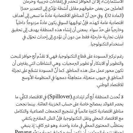
الاستثمارات»، إلّا أنّ الحوافز تنحصر في إعفاءات ضريبية وحرمان
العاملين من بعض حقوقهم مقابل أنشطة تؤدّي إلى التصدير حصرًا
(المادة 32). وفي حين أنّ المناطق الاقتصادية عادةً ما تسعى إلى أهداف
اقتصادية عامة كهذه، فإنّ توجّهها السوقي يكون عادةً مزدوجاً؛ داخلياً
وخارجياً على حدّ سواء. يمعنى أن إنشاء هذه المنطقة يهدف إلى تحقيق
غايات تجارية خارحيّة فقط من دون أن تؤدي إلى إحداث تحوّل في
استخدام التكنولوجيا.
رغم تركيز المسودة على قطاع التكنولوجيا، فهي لا تقدّم أيّ حوافز للبحث
والتطوير أو الابتكار أو تطوير البرمجيات، وهي النشاطات التي يفترض أن
تكون محور عمل مثل هذه المناطق. كما أنّ المسودة تشجّع على تجزئة
المناطق في جيوب منعزلة، متجاهِلةً دمجها في المنظومة الأوسع
للاقتصاد الوطني.
لا تُحدث المنطقة أيّ أثر ارتدادي (Spillover) في الاقتصاد الكلّي، ما
يحصر الفوائد بمصالح خاصة على حساب الخزينة العامّة. بينما نجحت
مناطق اقتصادية كثيرة عالمياً في تشجيع التجمعات الصناعية والتكامل
مع الاقتصاد المحلي ونقل التكنولوجيا، فإنّ النصّ المقترح يكتفي
بمتطلّب المحتوى المحلّي في مادة واحدة، وهو غير كافٍ؛ إذ ينبغي
لحوافز تنمية المورّدين أن تكون أوضح كما في تجربة متنزّه Penang