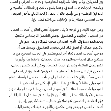
بين الفريقين وتاليا وفقا لقدراتهم التفاوضية ولحاجات العرض والطلب
وبكلمة أخرى لحاجات السوق. وهذا يفتح بابا لتجاوز ضمانات أساسية في
القوانين الوطنية وعلى رأسها قانون العمل (الحد الأدنى للأجور، تعويض
صرف تعسفي، مهلة إنذار، الإجازات على اختلافها.. الخ).
ومن جهة ثانية، وفي توجه لا يقل خطورة، أعفى القانون أصحاب العمل
من تسجيل أجرائهم في الصندوق الوطني للضمان الاجتماعي مكتفيّا
بتحميلهم مسؤوليّة تأمين تقدماتٍ صحية لهؤلاء ولمن هم على
عاتقهم، مماثلة أو تفوق تلك التي يوفرها الصندوق. ويلحظ هنا أن
موجب أصحاب العمل تجاه أجرائهم يقتصر على الجانب الصحيّ، مع ما
يستتبع ذلك لجهة حرمانهم من سائر الخدمات الاجتماعية وأبرزها
التعويضات العائلية وتعويض نهاية الخدمة. وحتى فيما يتصل بالجانب
الصحيّ، فإن نقل مسؤولية ضمان هذا الحق من الصندوق الى أصحاب
العمل يعدّ بالواقع انتقاصا هائلا لحقوقهم وأحد المداخل الرئيسة للنظام
النيوليبرالي وفقا لأبرز ناقدي هذا النظام. فإذا كان من أهم شروط
النيوليبرالية تعميم المنافسة في أسواق العمل مع ما يفترضه لجهة تعزيز
مشاعر الأجراء باللا استقرار واللا أمان، فإنها تبدأ في استبدال النظام القائم
على التعاضد والتضامن الاجتماعييْن بتنظيمات خاصّة يتولّى إدارتها
أصحاب العمل على نحو يعزز تحكمهم بالأجراء. فبذلك، ينفتح الباب