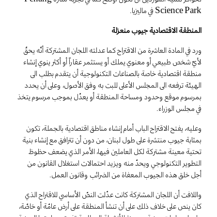
Science Park في ماليزيا.
المنطقة الاقتصادية جيوب منعزلة
ورد في المادة العاشرة من الاقتراح كما عدلته اللجان المشتركة أنّه يحقّ
لأيّ شخص طبيعي أو معنوي يملك أو يستثمر عقاراً أو أكثر ينوي إنشاء
منطقة اقتصادية خاصة بالصناعات التكنولوجية أن يتقدم بطلب الى
الهيئة ترفعه الى المجلس الأعلى للبت به وفق الأصول، وعلى أن يحدد
بمرسوم موقع وحدود ومساحة المنطقة أو يعدّل بموجب مرسوم يتخذ
في مجلس الوزراء.
وعليه، يفتح الاقتراح الباب أمام إنشاء مناطق اقتصادية بالجملة، تكون
بمثابة جيوب منتشرة على طول لبنان، من دون أن تترافق مع إنشاء بنية
تحتية معينة مشتركة لكل العاملين فيها، الأمر الذي يضعف حظوظ
التطوير التكنولوجي ويحدّ منه ويزيد احتمالات استغلال القانون من
أجل خلق هذه الجيوب المعفاة من الضرائب وقانون العمل.
واللافت أن اللجان المشتركة كانت عدّلت النصّ الأساسي للاقتراح الذي
كان ينص على خلاف ذلك على أن تنشأ المنطقة على أرض عامّة أو خاصّة،