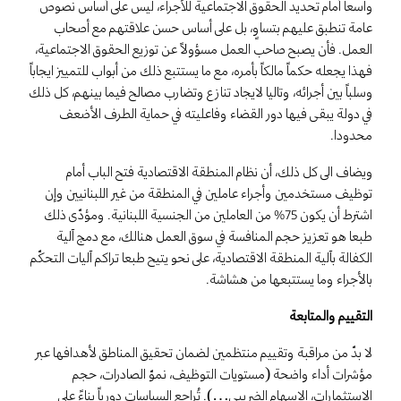
واسعا أمام تحديد الحقوق الاجتماعية للأجراء، ليس على أساس نصوص
عامة تنطبق عليهم بتساوٍ، بل على أساس حسن علاقتهم مع أصحاب
العمل. فأن يصبح صاحب العمل مسؤولاً عن توزيع الحقوق الاجتماعية،
فهذا يجعله حكماً مالكاً بأمره، مع ما يستتبع ذلك من أبواب للتمييز ايجاباً
وسلباً بين أجرائه، وتاليا لايجاد تنازع وتضارب مصالح فيما بينهم، كل ذلك
في دولة يبقى فيها دور القضاء وفاعليته في حماية الطرف الأضعف
محدودا.
ويضاف الى كل ذلك، أن نظام المنطقة الاقتصادية فتح الباب أمام
توظيف مستخدمين وأجراء عاملين في المنطقة من غير اللبنانيين وإن
اشترط أن يكون 75% من العاملين من الجنسية اللبنانية. ومؤدّى ذلك
طبعا هو تعزيز حجم المنافسة في سوق العمل هنالك، مع دمج آلية
الكفالة بآلية المنطقة الاقتصادية، على نحو يتيح طبعا تراكم آليات التحكّم
بالأجراء وما يستتبعها من هشاشة.
التقييم والمتابعة
لا بدّ من مراقبة وتقييم منتظمين لضمان تحقيق المناطق لأهدافها عبر
مؤشرات أداء واضحة (مستويات التوظيف، نموّ الصادرات، حجم
الاستثمارات، الإسهام الضريبي…). تُراجع السياسات دورياً بناءً على