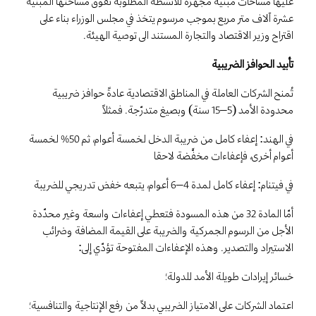
عليها مساحات مبنية مجهزة للأنشطة المطلوبة تفوق مساحتها المبنية
عشرة آلاف متر مربع بموجب مرسوم يتخذ في مجلس الوزراء بناء على
اقتراح وزير الاقتصاد والتجارة المستند الى توصية الهيئة.
تأبيد الحوافز الضريبية
تُمنح الشركات العاملة في المناطق الاقتصادية عادةً حوافز ضريبية
محدودة الأمد (5–15 سنة) وبصيغ متدرّجة. فمثلاً
في الهند: إعفاء كامل من ضريبة الدخل لخمسة أعوام، ثم 50% لخمسة
أعوام أخرى، فإعفاءات مخفَّضة لاحقا
في فيتنام: إعفاء كامل لمدة 4–6 أعوام، يتبعه خفض تدريجي للضريبة
أمّا المادة 32 من هذه المسودة فتعطي إعفاءات واسعة وغير محدّدة
الأجل من الرسوم الجمركية والضريبة على القيمة المضافة وضرائب
الاستيراد والتصدير. وهذه الإعفاءات المفتوحة تؤدّي إلى:
خسائر إيرادات طويلة الأمد للدولة؛
اعتماد الشركات على الامتياز الضريبي بدلاً من رفع الإنتاجية والتنافسية؛