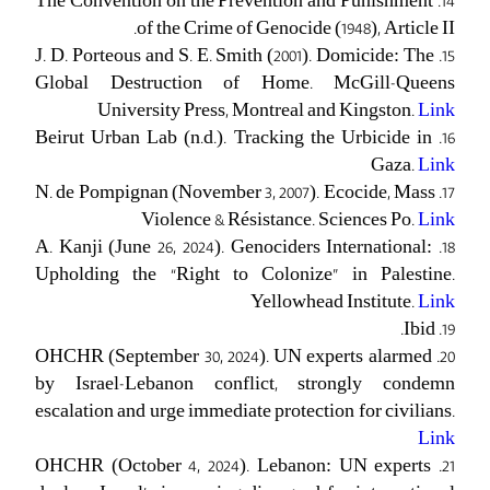
14. The Convention on the Prevention and Punishment
of the Crime of Genocide (1948), Article II.
15. J. D. Porteous and S. E. Smith (2001). Domicide: The
Global Destruction of Home. McGill-Queens
University Press, Montreal and Kingston.
Link
16. Beirut Urban Lab (n.d.). Tracking the Urbicide in
Gaza.
Link
17. N. de Pompignan (November 3, 2007). Ecocide, Mass
Violence & Résistance. Sciences Po.
Link
18. A. Kanji (June 26, 2024). Genociders International:
Upholding the “Right to Colonize” in Palestine.
Yellowhead Institute.
Link
19. Ibid.
20. OHCHR (September 30, 2024). UN experts alarmed
by Israel-Lebanon conflict, strongly condemn
escalation and urge immediate protection for civilians.
Link
21. OHCHR (October 4, 2024). Lebanon: UN experts