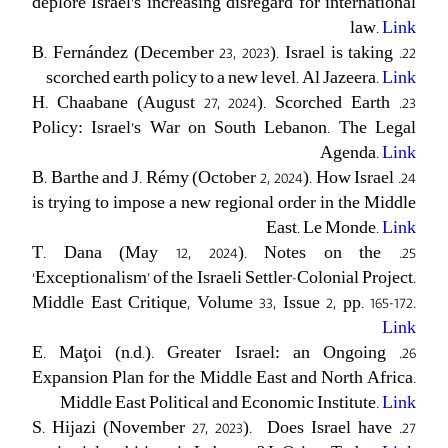
deplore Israel’s increasing disregard for international
law.
Link
22. B. Fernández (December 23, 2023). Israel is taking
scorched earth policy to a new level. Al Jazeera.
Link
23. H. Chaabane (August 27, 2024). Scorched Earth
Policy: Israel’s War on South Lebanon. The Legal
Agenda.
Link
24. B. Barthe and J. Rémy (October 2, 2024). How Israel
is trying to impose a new regional order in the Middle
East. Le Monde.
Link
25. T. Dana (May 12, 2024). Notes on the
‘Exceptionalism’ of the Israeli Settler-Colonial Project.
Middle East Critique, Volume 33, Issue 2, pp. 165-172.
Link
26. E. Maţoi (n.d.). Greater Israel: an Ongoing
Expansion Plan for the Middle East and North Africa.
Middle East Political and Economic Institute.
Link
27. S. Hijazi (November 27, 2023). Does Israel have