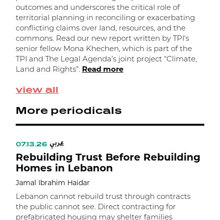
outcomes and underscores the critical role of
b
territorial planning in reconciling or exacerbating
R
conflicting claims over land, resources, and the
K
commons. Read our new report written by TPI's
senior fellow Mona Khechen, which is part of the
R
TPI and The Legal Agenda’s joint project “Climate,
Land and Rights”.
Read more
view all
More periodicals
عربي
07.13.26
Rebuilding Trust Before Rebuilding
Homes in Lebanon
Jamal Ibrahim Haidar
Lebanon cannot rebuild trust through contracts
the public cannot see. Direct contracting for
prefabricated housing may shelter families