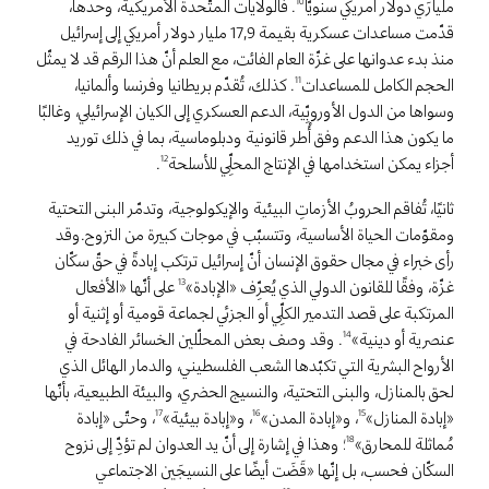
مليارَي دولار أمريكي سنويًّا
. فالولايات المتَّحدة الأمريكية، وحدها،
10
قدّمت مساعدات عسكرية بقيمة 17,9 مليار دولار أمريكي إلى إسرائيل
منذ بدء عدوانها على غزّة العام الفائت، مع العلم أنّ هذا الرقم قد لا يمثّل
الحجم الكامل للمساعدات
. كذلك، تُقدّم بريطانيا وفرنسا وألمانيا،
11
وسواها من الدول الأوروبِّية، الدعم العسكري إلى الكيان الإسرائيلي، وغالبًا
ما يكون هذا الدعم وفق أُطر قانونية ودبلوماسية، بما في ذلك توريد
.
أجزاء يمكن استخدامها في الإنتاج المحلِّي للأسلحة
12
ثانيًا، تُفاقم الحروبُ الأزماتِ البيئية والإيكولوجية، وتدمّر البنى التحتية
ومقوّمات الحياة الأساسية، وتتسبّب في موجات كبيرة من النزوح.وقد
رأى خبراء في مجال حقوق الإنسان أنّ إسرائيل ترتكب إبادةً في حقّ سكّان
غزّة، وفقًا للقانون الدولي الذي يُعرِّف «الإبادة»
على أنّها «الأفعال
13
المرتكبة على قصد التدمير الكلِّي أو الجزئي لجماعة قومية أو إثنية أو
عنصرية أو دينية»
. وقد وصف بعض المحلّلين الخسائر الفادحة في
14
الأرواح البشرية التي تكبّدها الشعب الفلسطيني، والدمار الهائل الذي
لحق بالمنازل، والبنى التحتية، والنسيج الحضري، والبيئة الطبيعية، بأنّها
«إبادة المنازل»
، و«إبادة المدن»
، و«إبادة بيئية»
، وحتّى «إبادة
17
16
15
مُماثلة للمحارق»
؛ وهذا في إشارة إلى أنّ يد العدوان لم تؤدِّ إلى نزوح
18
السكّان فحسب، بل إنّها «قَضَت أيضًا على النسيجَين الاجتماعي