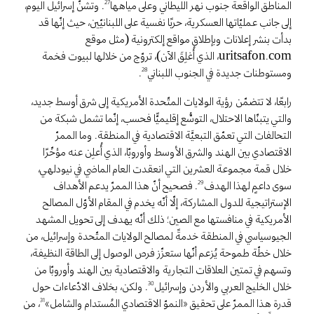
المناطق الواقعة جنوب نهر الليطاني وعلى مياهها
. وتشنّ إسرائيل اليوم،
27
إلى جانب عمليّاتها العسكرية، حربًا نفسية على اللبنانيّين، حيث إنّها قد
بدأت بنشر إعلانات وبإطلاق مواقع إلكترونية (مثل موقع
uritsafon.com، الذي أُغلِقَ الآن)، تروّج من خلالها لبيوت فخمة
.
ومستوطنات جديدة في الجنوب اللبناني
28
رابعًا، لا تتضمّن رؤية الولايات المتّحدة الأمريكية إلى شرق أوسط جديد،
والتي يتبنّاها الاحتلال، التوسُّع إقليميًّا فحسب، إنّما تشمل شبكة من
التحالفات التي تعمّق التبعيَّة الاقتصادية في المنطقة. وما الممرّ
الاقتصادي بين الهند والشرق الأوسط وأوروبّا، الذي أُعلِن عنه مؤخّرًا
خلال قمة مجموعة العشرين التي انعقدت العام الماضي في نيودلهي،
سوى داعمٍ لهذا الهدف
. فصحيح أنّ هذا الممرّ يدعم الأهداف
29
الإستراتيجية للدول المشاركة، إلّا أنّه يخدم في المقام الأوّل المصالح
الأمريكية في منافستها مع الصين؛ ذلك أنّه يهدف إلى تحويل المشهد
الجيوسياسي في المنطقة خدمةً لمصالح الولايات المتّحدة وإسرائيل، من
خلال خطّة طموحة يُزعم أنّها ستعزّز فرص الوصول إلى الطاقة النظيفة،
وتسهم في تمتين العلاقات التجارية والاقتصادية بين الهند وأوروبّا من
خلال الخليج العربي والأردن وإسرائيل
. ولكن، بخلاف الادّعاءات حول
30
قدرة هذا الممرّ على تحقيق «النموّ الاقتصادي المُستدام والشامل»
، من
31