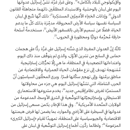
والإيكولوجي للبلاد بالكامل»
. وعلى غرار غزّة، تشنّ إسرائيل عدوانها
19
اليوم على لبنان بالوحشية والاستبداد المطلقَين ذاتهما، متجاهلةً القانون
الدولي
وإدانات الخبراء الأمَمِيّين المستنكِرة
؛ ذلك أنّها تتّبع في لبنان
21
20
السياسة نفسها، سياسة الأرض المحروقة، مدمِّرَة بذلك كلّ ما يدعم
الحياة، فضلًا عن تسميم الأرض بالفسفور الأبيض
، مستخدمةً أسلحة
22
.
حارقة مُحرَّمة دوليًّا ومحظورة في الحروب
23
ثالثًا، إنّ العدوان المفرط الذي شنَّته إسرائيل على غزّة ردًّا على هجمات
حماس في السابع من تشرين الأوّل، والذي لم يتوقّف منذ ذاك اليوم،
واعتداءاتها التصعيدية في المنطقة، ما هي إلّا تحرُّكات إستراتيجية
مُمَنهجة تهدف إلى نزع مقوّمات الحياة العمرانية والاقتصادية عن
مناطق برمّتها، وإلى تهجير سكّانها قسرًا. ويرى المحلّلون السياسيّون أنّ
الحرب الشاملة، التي تشنّها إسرائيل اليوم، هي جزء من محاولاتها
المستمرّة لفرض نظام إقليمي جديد
، يخدم مشروعها الاستعماري
24
الاستيطاني، وإستراتيجيّاتها التوسُّعية في الشرق الأوسط، المدعومة من
الولايات المتّحدة الأمريكية
. وفي هذا الإطار، يكمن مسعى إسرائيل من
25
عدوانها في السيطرة على الأراضي والموارد، بما يضمن لها فرض هيمنتها
الاقتصادية والجيوسياسية على المنطقة، تمهيدًا لقيام «إسرائيل الكبرى»
المزعومة
؛ ولطالما ركّزت أطماع إسرائيل التوسُّعية في لبنان على
26