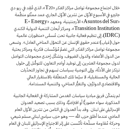
خلال اجتماع مجموعة تواصل مراكز الفكر «T20»، الذي عُقِد في ريو دي
جانيرو في الأسبوع الأوّل من تشرين الأوّل الجاري، عمد ممثّلو منظّمة
«Asuntos del Sur» الأرجنتينية، ومعهد «E+ Energy
Transition Institution»، ومركز أبحاث التنمية الدولية الكندي
(IDRC)، إلى تنظيم فعالية جانبية تحت مُسمّى «منظورات عالمية
حول (غياب) عنصر حقوق الإنسان عن التحوّل المناخي العادل». وتسعى
مجموعة تواصل مراكز الفكر، التي تضمّ مُؤسَّسات فكرية ومراكز بحثية
من الدول الأعضاء والدول الضيوف، وتشكّل إحدى مجموعات التواصل
لدول مجموعة العشرين، إلى توطيد أواصر التعاون، للتوصُّل إلى حلول
ترتكز على الأدلّة، وإلى التوصية بسياسات تسهم في تجاوز التحدّيات
الحالية والمستقبلية، لا سيّما تلك المتعلّقة بالاستقرار المالي
والاقتصادي الدوليَّين، والتغيُّر المناخي، والتنمية المستدامة.
لم يتمكّن فريق مبادرة سياسات الغدمن المشاركة في الفعالية الجانبية
المذكورة، سواء حضوريًّا أو افتراضيًّا، وذلك بسبب تصعيد العدوان
الإسرائيلي على لبنان. وقد بدأ العدوان في الثامن من تشرين الأوّل العام
الماضي، عندما أطلق حزب الله — وهو حزب سياسي لبناني مسلم شيعي،
وحركة مُقاومة مسلّحة تأسَّست على إثر الاجتياح الإسرائيلي للبنان في العام