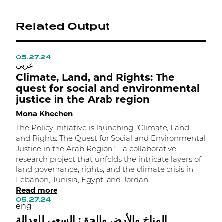
Related Output
05.27.24
1
ي
عربي
Climate, Land, and Rights: The
A
quest for social and environmental
C
justice in the Arab region
t
Mona Khechen
M
The Policy Initiative is launching "Climate, Land,
I
and Rights: The Quest for Social and Environmental
h
Justice in the Arab Region" – a collaborative
c
research project that unfolds the intricate layers of
e
land governance, rights, and the climate crisis in
p
Lebanon, Tunisia, Egypt, and Jordan.
a
Read more
l
05.27.24
R
eng
1
e
المناخ والأرض والحق: السعي للعدالة