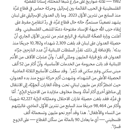
1982 — ثلاثة صواريخ على مزارع شبعا المُحتلَّة، إسنادًا للقضيَّة
الفلسطينية في الحرب القائمة بين إسرائيل وحركة حماس في قطاع غزّة
منذ السابع من تشرين الأوّل 2023. وما زال العدوان الإسرائيلي على لبنان
يشهد تصعيدًا مستمرًّا، حاله حال قطاع غزّة، في ردّ انتقامِيّ مفرط على
إبقاء حزب الله جبهةَ الإسناد مفتوحة دعمًا للشعب الفلسطيني. وقد
أعلنت وزارة الصحَّة اللبنانية، في الرابع عشر من تشرين الأوّل الجاري، أنّ
حصيلة العدوان على لبنان قد بلغت 2,309 شهداء و10,782 جريحًا منذ
بدئه
. بالإضافة إلى ذلك، تقدِّر السلطات اللبنانية أنّ عدد النازحين جرّاء
1
العدوان قد بلغ قرابة المليون ومئتَي ألف
، وأنّ عشرات الآلاف من الأُسَر
2
اللبنانية قد باتت محرومة من الخدمات الأساسية، وأنّ أكثر من 52 ألف
مبنى سكني وغير سكني قد دُمِّر
. وقد سجّلت الأسابيع الثلاثة الماضية
3
الحصيلة الأعلى من الشهداء، وشهدت أكبر حركة نزوحٍ منذ بدء العدوان،
حيث اضطرَّ أكثر من مليون لبناني، تحت وطأة الغارات الجوِّيّة، إلى الانتقال
إلى مناطق أخرى أكثر أمانًا، وسط مخاوف متزايدة من الاجتياح البرِّي
. أمّا
4
في غزّة، فقد بلغت حصيلة غارات الاحتلال وعمليّاته البرِّية 42,227 شهيدًا
وأكثر من 98,464 جريحًا منذ السابع من تشرين الأوّل الماضي، غالبيّتهم
من النساء والأطفال
. هذا وقد أُجبِر نحو مليون وتسعمائة ألف
5
فلسطيني — أي ما يعادل 90 بالمائة من سكّان القطاع — على النزوح
.
قسرًا
6