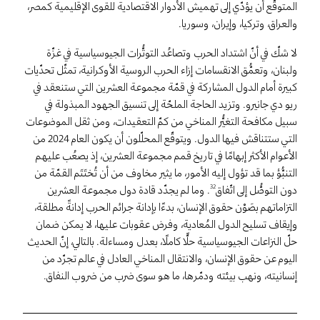
المتوقَّع أن يؤدّي إلى تهميش الأدوار الاقتصادية للقوى الإقليمية كمصر،
والعراق، وتركيا، وإيران، وسوريا.
لا شكّ في أنّ اشتداد الحرب وتصاعُد التوتُّرات الجيوسياسية في غزّة
ولبنان، وتعمُّق الانقسامات إزاء الحرب الروسية الأوكرانية، تمثّل تحدّيات
كبيرة أمام الدول المشاركة في قمّة مجموعة العشرين التي ستنعقد في
ريو دي جانيرو. وتزيد الحاجة الملحّة إلى تنسيق الجهود المبذولة في
سبيل مكافحة التغيُّر المناخي من كمّ التعقيدات، ومن ثقل الموضوعات
التي ستتناقش فيها الدول. ويتوقّع المحلّلون أن يكون العام 2024 من
الأعوام الأكثر إبهامًا في تاريخ قمم مجموعة العشرين، إذ يصعُب عليهم
التنبُّؤ بما قد تؤول إليه الأمور، ما يثير مخاوف من أن تُختَتَم القمّة من
دون التوصُّل إلى اتّفاق
. وما لم يجدّد قادة دول مجموعة العشرين
32
التزاماتهم بصَوْن حقوق الإنسان، بدءًا بإدانة جرائم الحرب إدانةً مطلقة،
وإيقاف تسليح الدول المُعادية، وفرض عقوبات عليها، لا يمكن ضمان
حلّ النزاعات الجيوسياسية حلًّا كاملًا، بعدل ومساءلة. بالتالي، إنّ الحديث
اليوم عن حقوق الإنسان، والانتقال المناخي العادل في عالم تجرّد من
إنسانيته، ونهب بيئته ودمّرها، ما هو سوى ضرب من ضروب النفاق.