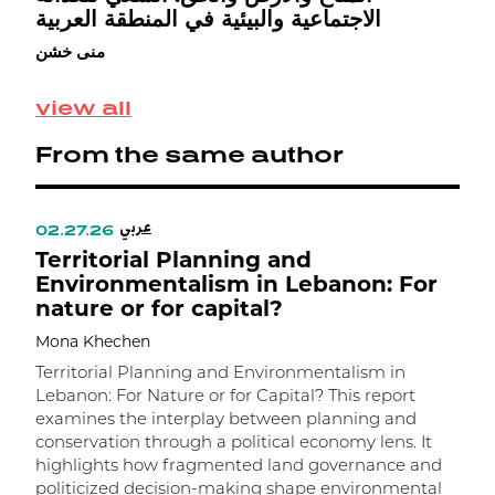
ر
الاجتماعية والبيئية في المنطقة العربية
ة
منى خشن
ن
view all
From the same author
عربي
02.27.26
0
Territorial Planning and
D
Environmentalism in Lebanon: For
nature or for capital?
R
C
Mona Khechen
M
Territorial Planning and Environmentalism in
Lebanon: For Nature or for Capital? This report
F
examines the interplay between planning and
c
conservation through a political economy lens. It
c
highlights how fragmented land governance and
p
politicized decision-making shape environmental
S