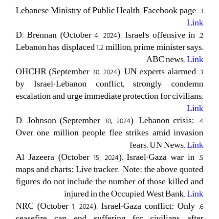
1. Lebanese Ministry of Public Health. Facebook page.
Link
2. D. Brennan (October 4, 2024). Israel's offensive in
Lebanon has displaced 1.2 million, prime minister says.
ABC news.
Link
3. OHCHR (September 30, 2024). UN experts alarmed
by Israel-Lebanon conflict, strongly condemn
escalation and urge immediate protection for civilians.
Link
4. D. Johnson (September 30, 2024). Lebanon crisis:
Over one million people flee strikes amid invasion
fears. UN News.
Link
5. Al Jazeera (October 15, 2024). Israel-Gaza war in
maps and charts: Live tracker. Note: the above quoted
figures do not include the number of those killed and
injured in the Occupied West Bank.
Link
6. NRC (October 1, 2024). Israel-Gaza conflict: Only
ceasefire can end suffering for civilians after