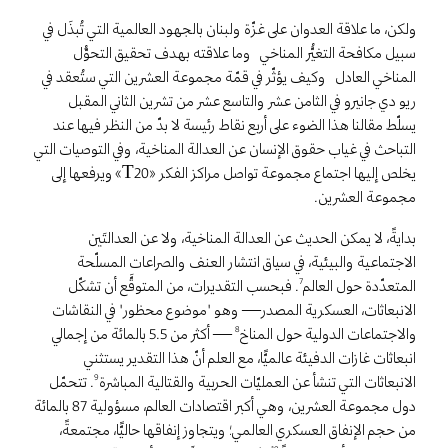
ولكن، ما علاقة العدوان على غزّة ولبنان بالجهود العالمية التي تُبذَل في
سبيل مكافحة التغيُّر المناخي؟ وما علاقته بهدف تحقيق التحوُّل
المناخي العادل؟ وكيف يؤثّر في قمّة مجموعة العشرين التي ستُعقد في
ريو دي جانيرو في الثامن عشر والتاسع عشر من تشرين الثاني المقبل؟
يسلّط مقالنا هذا الضوء على أربع نقاط رئيسة لا بدّ من النظر فيها عند
التباحث في غياب حقوق الإنسان عن العدالة المناخية، وفي التوصيات التي
يخلص إليها اجتماع مجموعة تواصل مراكز الفكر «T20» ويرفعها إلى
مجموعة العشرين.
بدايةً، لا يمكن الحديث عن العدالة المناخية، ولا عن العدالتَين
الاجتماعية والبيئية، في سياق انتشار العنف والصراعات المسلّحة
المتعدّدة حول العالم
. فبحسب التقديرات، من المتوقَّع أن تشكّل
7
الانبعاثات، العسكرية المصدر— وهو "موضوع محظور" في النقاشات
والاجتماعات الدولية حول المناخ
— أكثر من 5.5 بالمائة من إجمالي
8
انبعاثات غازات الدفيئة عالميًّا، مع العلم أنّ هذا التقدير يستثني
الانبعاثات التي تنشأ عن العمليّات الحربية والقتالية المباشرة
. تتحمّل
9
دول مجموعة العشرين، وهي أكبر اقتصادات العالم، مسؤولية 87 بالمائة
من حجم الإنفاق العسكري العالمي؛ ويتجاوز إنفاقها حاليًّا، مجتمعةً،