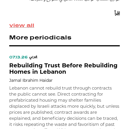
n
r
اقرأ
a
s
view all
More periodicals
عربي
07.13.26
Rebuilding Trust Before Rebuilding
Homes in Lebanon
Jamal Ibrahim Haidar
Lebanon cannot rebuild trust through contracts
the public cannot see. Direct contracting for
prefabricated housing may shelter families
displaced by Israeli attacks more quickly, but unless
prices are published, contract awards are
explained, and beneficiary decisions can be traced,
it risks repeating the waste and favoritism of past
ر