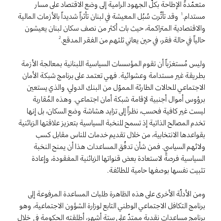
متعمّدةً الإطاحة بكلّ الجهود الرامية إلى وضع الاقتصاد على مسار
مستدام.
وقد تأثّرت سُبُل المعيشة في لبنان تأثراً شديداً بالأزمات المالية
1
والاقتصادية المتراكمة، حيث بات أكثر من نصف سكان لبنان يعيشون
حالياً في حالة فقر، في حين يعاني ثلثهم من الفقر المدقع.
2
وليس مُستغرَباً أن تقوم المؤسسات السياسية اللبنانية بمعالجة الأزمة
بطريقة غير مستدامة وعشوائية. فهي تعتمد على برنامج شبكة الأمان
الاجتماعي للحالات الطارئة المموّل من البنك الدولي، والذي يستعين
برؤوس أموال أجنبية لإقامة شبكة أمان اجتماعي. وهذه المُقاربة
ليست غير كافية فحسب، نظراً إلى تزايد هشاشة وضع السكان، بل إنها
تخدم المصالح الذاتية إذ تسمح للنخبة السياسية بتعزيز علاقتها الزبائنية
بقواعدها الانتخابية، من خلال تقديم خدمات للناس مقابل كسب
ولائهم السياسي. فمن شأن تدفّق المساعدات هذا أن يمنح النخبة
السياسية فرصةً لاستعادة بعض قنواتها الزبائنية المفقودة، وإعادة
تثبيت نفسها بوصفها حامية للطائفة.
ومن الأدلّة الأخرى على هذه الظاهرة طلبات المساعدة المرفوعة إلى
برنامج التكافل الاجتماعي الوطني التابع لوزارة الشؤون الاجتماعية، وهو
برنامج مساعدات نقدية ممتدّ على ستة أشهر، أطلقته الحكومة في خلال