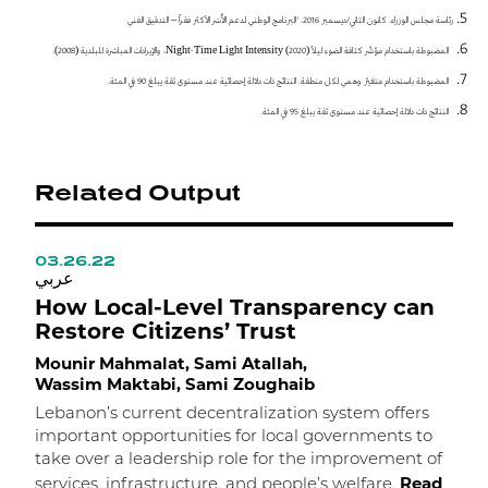
رئاسة مجلس الوزراء. كانون الثاني/ديسمبر 2016. "البرنامج الوطني لدعم الأُسَر الأكثر فقراً – التدقيق الفني
المضبوطة باستخدام مؤشّر كثافة الضوء ليلاً Night-Time Light Intensity (2020)، والإيرادات المباشرة للبلدية (2008).
المضبوطة باستخدام متغيّر وهمي لكل منطقة. النتائج ذات دلالة إحصائية عند مستوى ثقة يبلغ 90 في المئة.
النتائج ذات دلالة إحصائية عند مستوى ثقة يبلغ 95 في المئة.
Related Output
03.26.22
0
ي
عربي
How Local-Level Transparency can
H
Restore Citizens’ Trust
w
Mounir Mahmalat, Sami Atallah,
W
Wassim Maktabi, Sami Zoughaib
A
Lebanon’s current decentralization system offers
O
important opportunities for local governments to
i
take over a leadership role for the improvement of
s
Read
t
services, infrastructure, and people’s welfare.