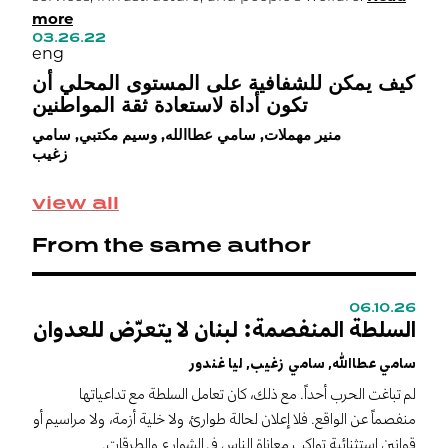
more
i
03.26.22
m
eng
0
e
كيف يمكن للشفافية على المستوى المحلي أن
تكون أداة لاستعادة ثقة المواطنين
ر
منير مهملات, سامي عطاالله, وسيم مكتبي, سامي
ت
زغيب
ن
ن
view all
ل
ت
From the same author
رأ
06.10.26
0
السلطة المنفصمة: لبنان لا يتعرّض للعدوان
C
s
سامي عطاالله, سامي زغيب, ليا غندور
m
لم تباغت الحرب أحداً. مع ذلك، كان تعامل السلطة مع تداعياتها
S
منفصماً عن الواقع. فلا إعلان لحالة طوارئ، ولا خلية أزمة، ولا مراسيم أو
I
قوانين استثنائية تواكب معاناة الناس في الشوارع والطرقات.