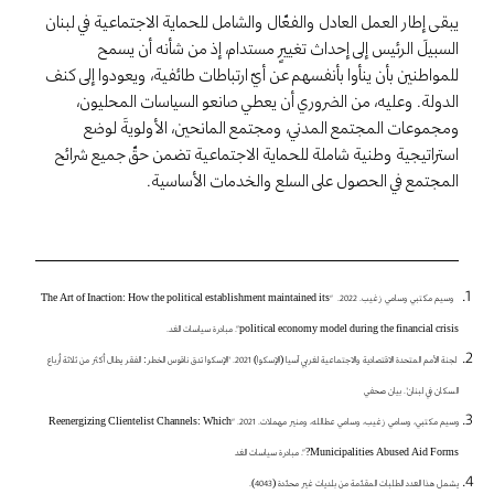
يبقى إطار العمل العادل والفعّال والشامل للحماية الاجتماعية في لبنان
السبيلَ الرئيس إلى إحداث تغييرٍ مستدام، إذ من شأنه أن يسمح
للمواطنين بأن ينأوا بأنفسهم عن أيّ ارتباطات طائفية، ويعودوا إلى كنف
الدولة. وعليه، من الضروري أن يعطي صانعو السياسات المحليون،
ومجموعات المجتمع المدني، ومجتمع المانحين، الأولويةَ لوضع
استراتيجية وطنية شاملة للحماية الاجتماعية تضمن حقّ جميع شرائح
المجتمع في الحصول على السلع والخدمات الأساسية.
وسيم مكتبي وسامي زغيب. 2022. “The Art of Inaction: How the political establishment maintained its
political economy model during the financial crisis”. مبادرة سياسات الغد.
لجنة الأمم المتحدة الاقتصادية والاجتماعية لغربي آسيا (الإسكوا) 2021. "الإسكوا تدق ناقوس الخطر: الفقر يطال أكثر من ثلاثة أرباع
السكان في لبنان". بيان صحفي
وسيم مكتبي، وسامي زغيب، وسامي عطالله، ومنير مهملات. 2021. “Reenergizing Clientelist Channels: Which
Municipalities Abused Aid Forms?”. مبادرة سياسات الغد
يشمل هذا العدد الطلبات المقدّمة من بلديات غير محدّدة (4043).