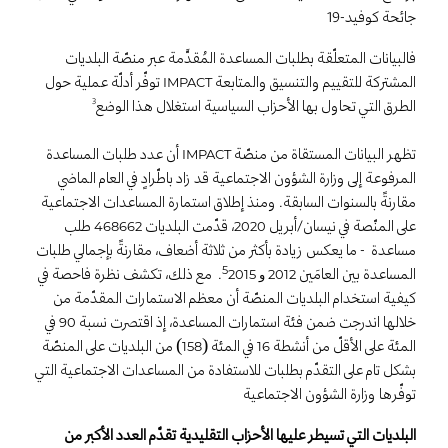
جائحة
كوفيد-19
فالبيانات المتعلّقة بطلبات المساعدة المُقدَّمة عبر منصّة البلديات
المشتركة للتقييم والتنسيق والمتابعة
توفّر أدلّة عملية حول
IMPACT
الطرق التي
تحاول بها الأحزاب السياسية استغلال هذا
الوضع
3
تظهر البيانات المستقاة من منصّة
أن عدد طلبات المساعدة
IMPACT
المرفوعة إلى وزارة الشؤون الاجتماعية قد زاد باطّرادٍ في العام الماضي
مقارنةً بالسنوات السابقة. ومنذ إطلاق استمارة المساعدات الاجتماعية
على المنّصة في نيسان/أبريل
، قدّمت البلديات
طلب
468662
2020
مساعدة - ما يعكس زيادة بأكثر من ثلاثة أضعاف، مقارنةً بإجمالي طلبات
المساعدة بين العامَين
. مع ذلك، تكشف نظرة فاحصة في
5
2015
و
2012
كيفية استخدام البلديات المنصّة أن معظم الاستمارات المقدّمة من
خلالها اندرجت ضمن فئة استمارات المساعدة، إذ اقتصرت نسبة
في
90
المئة على الأقلّ من أنشطة
في المئة (
) من البلديات على المنصّة
158
16
بشكل تام على التقدّم بطلبات للاستفادة من المساعدات الاجتماعية التي
توفّرها وزارة الشؤون الاجتماعية
البلديات التي تسيطر عليها الأحزاب التقليدية تقدّم العدد الأكبر من