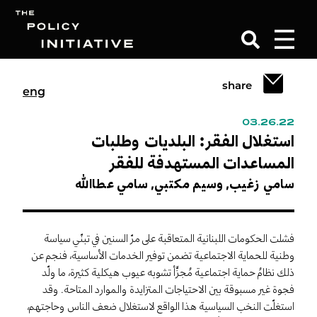
share
eng
Search
03.26.22
استغلال الفقر: البلديات وطلبات
المساعدات المستهدفة للفقر
سامي زغيب,
وسيم مكتبي,
سامي عطاالله
فشلت الحكومات اللبنانية المتعاقبة على مرّ السنين في تبنّي سياسة
وطنية للحماية الاجتماعية تضمن توفير الخدمات الأساسية، فنجم عن
ذلك نظامُ حماية اجتماعية مُجزَّأ تشوبه عيوب هيكلية كثيرة، ما ولّد
فجوة غير مسبوقة بين الاحتياجات المتزايدة والموارد المتاحة. وقد
استغلّت النخب السياسية هذا الواقع لاستغلال ضعف الناس وحاجتهم،