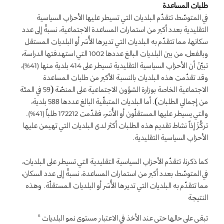
طلبات المساعدة
في المتوسّط، تتقدّم البلديات التي تسيطر عليها الأحزاب السياسية
التقليدية بعدد أكبر من استمارات المساعدة الاجتماعية، نسبةً إلى عدد
سكانها، مما تتقدّم به البلديات التي تديرها الأُسَر أو البلديات المستقل
وبالفعل، من بين البلديات البالغ عددها
التي استهدفتها الدراسة،
1002
،
بلدية منها
تبيّنَ أن الأحزاب السياسية التقليدية تسيطر على
(41%)
414
وقد تقدّمت هذه البلديات بالنسبة الأكبر من طلبات المساعدة
الاجتماعية الخاصة بوزارة الشؤون الاجتماعية على المنصّة (59 في المئة
من إجمالي الطلبات). أما البلديات المتبقّية البالغ عددها 588 بلدية،
.
طلباً
والتي يسيطر عليها المستقلّون أو الأُسَر، فقدّمت
(41%)
172212
تركَّزَ إذاً نشاط تقديم هذه الطلبات أكثر لدى البلديات التي تهيمن عليها
الأحزاب السياسية التقليدية.
كما ذكرنا، تتقدّم الأحزاب السياسية التقليدية التي تسيطر على البلديات،
في المتوسّط، بعدد أكبر من استمارات المساعدة، نسبةً إلى عدد السكان،
مما تتقدّم به البلديات التي تديرها الأُسَر أو البلديات المستقلّة. وهذه
النتيجة
تبقى على حالها حتى عند الأخذ في الاعتبار مستوى نمو البلديات
6