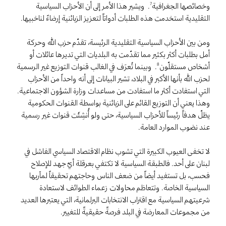
وخصائصها الجغرافية
. ويشير هذا الأمر إلى أن الأحزاب السياسية
7
التقليدية استخدمت هذه الطلبات أدواتاً لتعزيز الزبائنية إرضاءً لناخبيها.
ومن بين الأحزاب السياسية التقليدية الرئيسة، تقدّم حزب الله وحركة
أمل بطلبات أكثر بكثير مما تقدّمت به البلديات التي تديرها عائلات أو
أشخاص مستقلّون
. وبينما تُعرَف في الغالب قنوات التوزيع غير الرسمية
8
لحزب الله بأنها الأكبر في البلاد، تشير البيانات إلى أنه واحداً من الأحزاب
التي استفادت أكثر ما استفادت من مساعدات وزارة الشؤون الاجتماعية.
وهذا يعني أن التوزيع القائم على الزبائنية بواسطة القنوات الحكومية
يظلّ هدفاً رئيساً للأحزاب السياسية، حتى ولو أُنشِئَت قنوات غير رسمية
عند نضوب الموارد العامة.
لا تخفى العيوب الكبيرة التي تشوب نظام الاقتصاد السياسي الفاشل في
لبنان على أحد. فالطبقة السياسية لا تكتفي بعرقلة أيّ جهد للإصلاح
فحسب، بل تستفيد أيضاً من ضعف الناس وحاجتهم تحقيقاً لمآربها
السياسية الخاصة. وتتعاظم محاولات زعماء الطوائف لاستعادة
شرعيتهم السياسية مع اقتراب الانتخابات البرلمانية، التي يعتبرها العديد
من مجموعات المعارضة في البلد فرصةً حقيقيةً للتغيير.