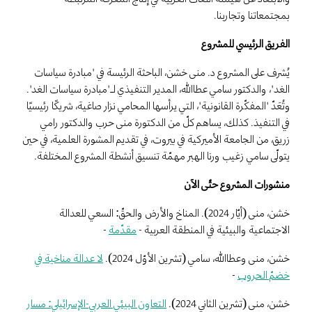
بمجتمعاتنا وتجاربنا.
الفريق الرئيسي للمشروع
يُشرف على المشروع د. منى خشن، الباحثة الرئيسة في "مبادرة سياسات
الغد"، والدكتور سامي عطاالله، المدير التنفيذي لـ"مبادرة سياسات الغد".
وتُعَدّ "المفكّرة القانونية"، التي يرأسها المحامي نزار صاغية، شريكًا رئيسيًا
في التنفيذ. كذلك، يساهم كلّ من الدكتورة منى حرب والدكتور رامي
زريق، من الجامعة الأميركية في بيروت، في تقديم المشورة العلمية، في حين
يتولّى سامي زغيب ورنا الهبر مهمّة تنسيق أنشطة المشروع المختلفة.
منشورات المشروع حتّى الآن
خشن، منى (أيّار 2024). المناخ والأرض والحقّ: السعي للعدالة
-
مقدّمة
الاجتماعية والبيئية في المنطقة العربية -
خشن، منى وعطاالله، سامي (تشرين الأوّل 2024).
لا عدالة مناخية في
-
خضمّ الحروب
خشن، منى (تشرين الثاني 2024).
التعاون البيئي العربي-الإسرائيلي: مسار