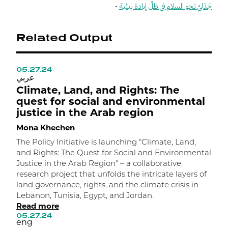
-
جَدَليّ نحو السلام في ظلّ إبادة بيئية
Related Output
05.27.24
1
ي
عربي
Climate, Land, and Rights: The
N
quest for social and environmental
o
justice in the Arab region
M
Mona Khechen
C
a
The Policy Initiative is launching "Climate, Land,
o
and Rights: The Quest for Social and Environmental
K
Justice in the Arab Region" – a collaborative
t
research project that unfolds the intricate layers of
c
land governance, rights, and the climate crisis in
1
Lebanon, Tunisia, Egypt, and Jordan.
e
Read more
ب
05.27.24
eng