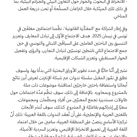
- الانخراط في البحوث والحوار حول التعاون البيئي والجرائم البيئية، بما
في ذلك تلك المرتَكبة خلال النزاعات المسلّحة أو تحت ذريعة العمل
المناخي.
وفي إطار الشراكة مع "المفكّرة القانونية"، نظّمنا اجتماعَين مغلقَين في
تونس في نيسان 2025. هدف الاجتماع الأوّل إلى تبادل المعارف وتعزيز
التنسيق بين الباحثين العاملين على السياقَين اللبناني والتونسي، في حين
جمع الاجتماع الثاني ناشطين تونسيّين لتبادل التجارب والرؤى، وتفعيل
الحوار المستقبلي، وتعزيز الشبكات الإقليمية.
نشير إلى أنّنا حاليًّا في صدد تطوير الأوراق البحثية التي بدأنا بها، ولسوف
نطلق في تمّوز المقبل سلسلة ندوات عبر شبكة الإنترنت لعرض أبرز نتائج
أبحاثنا واستضافة باحثين خارجيّين لمناقشة موضوعات ذات صلة
بالمشروع وبمحاوره. بالإضافة إلى ذلك، سوف ننظّم عدّة اجتماعات حول
طاولات مستديرة تجمع المعنيّين من أفراد ومنظّمات ومجموعات،
سعيًا إلى إشراكهم بفاعليّة في المشروع. كذلك، سوف تُنشر الأبحاث
باللغتين العربية والإنجليزية، على أن تُعقد الندوات باللغة العربية؛ ذلك أنّ
تركيزنا الأساسي ينصبّ على المنطقة العربية، ساعين من خلال اعتماد
اللغة العربية إلى تعميق الانخراط الإقليمي، وتعزيز السردية الأصيلة،
والابتعاد عن هيمنة اللغات الغربية في إنتاج المعرفة المرتبطة