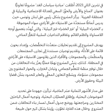
في تشرين الثاني 2023، أطلقت "مبادرة سياسات الغد" مشروعًا تعاونيًّا
بعنوان "المناخ والأرض والحقّ: السعي للعدالة الاجتماعية والبيئية في
المنطقة العربية". يركّز المشروع بشكل رئيسٍ على لبنان وتونس، حيث
يدرس أنماطًا مستجدّة من الاستيلاء على الأراضي، سواء الموصوفة
بـ"الخضراء-البيئية" أو "غير الخضراء-غير البيئية"، والتي تُهدّد بتعميق أوجه
اللامساواة والظلم القائم، وتفاقم التداعيات السلبية للتغيُّر المناخي.
يهدف المشروع إلى تقديم تحليلات متعدّدة التخصُّصات، وإعداد بحوث
قائمة على الأدلّة، وتقديم توصيات مستندة إلى تجارب المجتمعات
والمنظّمات والمجموعات والأفراد الذين يقاومون الاستيلاء على الأراضي
في المنطقة. كذلك، يتبنّى المشروع نهجًا عمليًّا يعزّز بناء التحالفات من
خلال توفير منصّة للتعلُّم الجماعي، وتبادل الخبرات، والحوار المفتوح بين
مجموعات متنوّعة، ويشجّع التعاون المحلِّي والعابر للحدود بشأن قضايا
البيئة وحقوق الأرض.
على مدار الأشهر الثمانية عشر الماضية، تركّزت جهودنا على تحديد
الموضوعات البحثية، وإطلاق العمليّات البحثية، وتوجيه أعمال الباحثين
المختارين ومراجعتها، ووضع جدول أعمال لمسار بناء التحالفات ضمن
المشروع. وخلال هذه الفترة، تطوّرت رؤيتنا بشكل كبير حول طبيعة