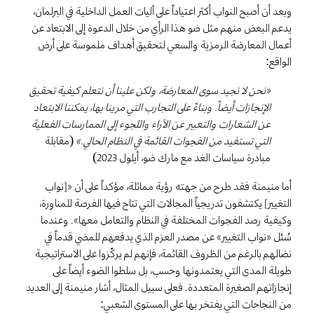
وبعد أن أصبح النواب أكثر اعتياداً على آليات العمل الداخلية في البرلمان،
يدعم البعض منهم مثل ضو هذا الرأي من خلال الدعوة إلى الابتعاد عن
أعمال المعارضة الرمزية والسعي لتحقيق أهداف ملموسة على أرض
الواقع:
«نحن لا نجيد سوى المعارضة، ولكن علينا أن نتعلم كيفية تحقيق
الإنجازات أيضاً. وبناءً على التجارب التي مرينا بها، يمكننا الابتعاد
عن الشعارات والتعبير عن الآراء واللجوء إلى الممارسات الفعلية
التي تستفيد من الفجوات القائمة في النظام الحالي.»
(مقابلة
مبادرة سياسات الغد مع مارك ضو، أيلول 2023)
أما منيمنة فقد طرح من جهته رؤية مماثلة، مؤكداً على أن «[نواب
التغيير] يكتشفون تدريجياً المجالات التي تتاح فيها الفرصة للمناورة،
وكيفية رصد الفجوات المختلفة في النظام والتعامل معها». وعندما
سُئل «نواب التغيير» عن مصدر العزم الذي يدفعهم للمضي قدماً في
نضالهم بالرغم من الظروف القائمة، فإنهم لم يركّزوا على الاستراتيجية
طويلة المدى التي يعتمدونها وحسب، بل سلطوا الضوء أيضاً على
إنجازاتهم الصغيرة المتعددة. فعلى سبيل المثال، أشار منيمنة إلى العديد
من النجاحات التي يفتخر بها على المستوى الشعبي: