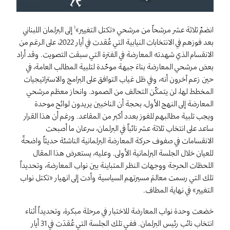
انضمّ ثلاثة عشر مرشحاً من مرشحي «تكتل التغيير»
إلى البرلمان اللبناني
1
بعد فوزهم في الانتخابات النيابية التي عُقدت في أيار 2022، على الرغم من
الانقسام الذي شهدته المعارضة في الفترة التي سبقت التصويت. وقد أراد
بعض مرشحي المعارضة بناءَ جبهة موحّدة لتلبية المطالب العامة، في
حين زعم آخرون أنه، وفي ظل غياب التوافق على البرامج والاستراتيجيات
المخطط لها، لن يتمكّن التحالف من الصمود. وانحاز معظم مرشحي
المعارضة إلى النهج الأول، بحجة أن الناخبين يريدون لوائح موحدة
ويجب تلبية مطالبهم للفوز بعدد أكبر من المقاعد. ورغم أن هذا القرار
ساعد على انتخاب ثلاثة عشر نائباً في البرلمان، سرعان ما أصبحت
الانقسامات في صفوف حركة المعارضة البرلمانية الناشئة حديثاً واضحةً
للعيان خلال الجلسة البرلمانية الأولى. وعليه، يستعرض هذا المقال
اللحظات الحرجة ووجهات النظر المتباينة بين نواب المعارضة، وتحديداً
تلك التي رسمت معالمَ مسيرتهم السياسية وأدت إلى انهيار «تكتل نواب
التغيير» في نهاية المطاف.
خضعت وحدة نواب المعارضة للاختبار في مرحلة مبكرة، وتحديداً أثناء
انتخاب نائب رئيس البرلمان. ففي تلك الجلسة التي عُقدَت في 31 أيار