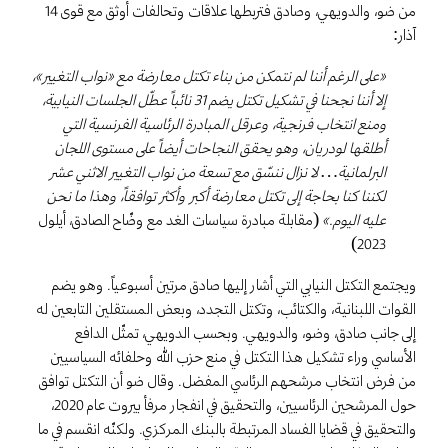
من ضو، والدويهي، وصادق فتربطها علاقات وتحالفات أوثق مع قوى 14
آذار:
«على الرغم أننا لم نتمكن من بناء تكتل معارضة مع «نواب التغيير»،
إلا أننا نجحنا في تشكيل تكتل يضم 31 نائباً عطّل الجلسات النيابية،
ومنع انتخاب فرنجية، وعرقل المبادرة الرئاسية الفرنسية التي
أطلقها لودريان، وهو يحقق النجاحات أيضاً على مستوى اللجان
البرلمانية… لا نزال ننسّق مع تسعة من نواب التغيير الاثني عشر
لكننا كنا بحاجة إلى تكتل معارضة أكبر وأكثر توافقاً، وهذا ما نحن
عليه اليوم.»
(مقابلة مبادرة سياسات الغد مع وضّاح الصادق، أيلول
2023)
ويجتمع التكتل النيابي التي أشار إليها صادق مرتين أسبوعياً. وهو يضم
القوات اللبنانية، والكتائب، وتكتل التجدد، وبعض المستقلين التابعين له
إلى جانب صادق، وضو، والدويهي. وبحسب الدويهي، تمثّل الدافع
الأساسي وراء تشكيل هذا التكتل في منع حزب الله وحلفائه السياسيين
من فرض انتخاب مرشحهم الرئاسي المفضل. وقال ضو أن التكتل توافق
حول المرشحين الرئاسيين، والتحقيق في انفجار مرفأ بيروت عام 2020،
والتحقيق في قضايا الفساد المرتبطة بالبنك المركزي. ولكنّه انقسم في ما