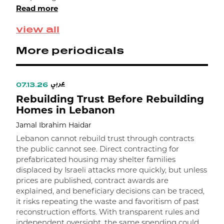
Read more
view all
More periodicals
عربي
07.13.26
Rebuilding Trust Before Rebuilding
Homes in Lebanon
Jamal Ibrahim Haidar
Lebanon cannot rebuild trust through contracts
the public cannot see. Direct contracting for
prefabricated housing may shelter families
displaced by Israeli attacks more quickly, but unless
prices are published, contract awards are
explained, and beneficiary decisions can be traced,
it risks repeating the waste and favoritism of past
ر
reconstruction efforts. With transparent rules and
independent oversight, the same spending could