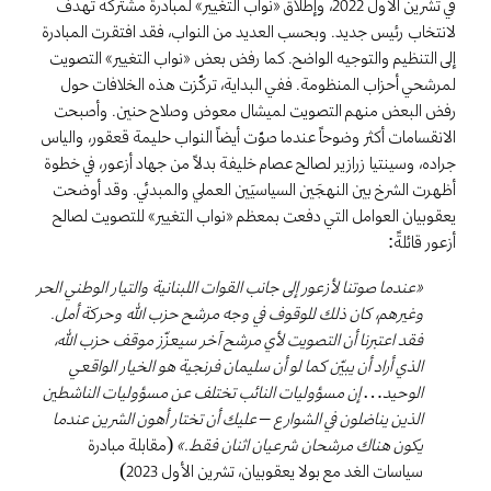
في تشرين الأول 2022، وإطلاق «نواب التغيير» لمبادرة مشتركة تهدف
لانتخاب رئيس جديد. وبحسب العديد من النواب، فقد افتقرت المبادرة
إلى التنظيم والتوجيه الواضح. كما رفض بعض «نواب التغيير» التصويت
لمرشحي أحزاب المنظومة. ففي البداية، تركّزت هذه الخلافات حول
رفض البعض منهم التصويت لميشال معوض وصلاح حنين. وأصبحت
الانقسامات أكثر وضوحاً عندما صوّت أيضاً النواب حليمة قعقور، والياس
جراده، وسينتيا زرازير لصالح عصام خليفة بدلاً من جهاد أزعور، في خطوة
أظهرت الشرخ بين النهجَين السياسيَين العملي والمبدئي. وقد أوضحت
يعقوبيان العوامل التي دفعت بمعظم «نواب التغيير» للتصويت لصالح
أزعور قائلةً:
«عندما صوتنا لأزعور إلى جانب القوات اللبنانية والتيار الوطني الحر
وغيرهم، كان ذلك للوقوف في وجه مرشح حزب الله وحركة أمل.
فقد اعتبرنا أن التصويت لأي مرشح آخر سيعزّز موقف حزب الله،
الذي أراد أن يبيّن كما لو أن سليمان فرنجية هو الخيار الواقعي
الوحيد… إن مسؤوليات النائب تختلف عن مسؤوليات الناشطين
الذين يناضلون في الشوارع – عليك أن تختار أهون الشرين عندما
يكون هناك مرشحان شرعيان اثنان فقط.»
(مقابلة مبادرة
سياسات الغد مع بولا يعقوبيان، تشرين الأول 2023)