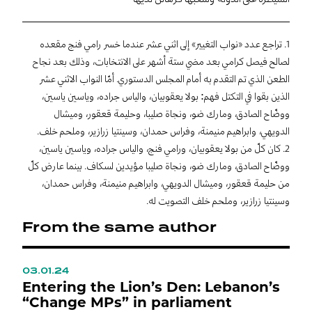
1. تراجع عدد «نواب التغيير» إلى اثني عشر عندما خسر رامي فنج مقعده
لصالح فيصل كرامي بعد مضي ستة أشهر على الانتخابات، وذلك بعد نجاح
الطعن الذي تم التقدم به أمام المجلس الدستوري. أمّا النواب الاثني عشر
الذين بقوا في التكتل فهم: بولا يعقوبيان، والياس جراده، وياسين ياسين،
ووضّاح الصادق، ومارك ضو، ونجاة صليبا، وحليمة قعقور، وميشال
الدويهي، وابراهيم منيمنة، وفراس حمدان، وسينتيا زرازير، وملحم خلف.
2. كان كلّ من بولا يعقوبيان، ورامي فنج، والياس جراده، وياسين ياسين،
ووضّاح الصادق، ومارك ضو، ونجاة صليبا مؤيدين لسكاف. بينما عارض كلّ
من حليمة قعقور، وميشال الدويهي، وابراهيم منيمنة، وفراس حمدان،
وسينتيا زرازير، وملحم خلف التصويت له.
From the same author
03.01.24
0
Entering the Lion’s Den: Lebanon’s
L
“Change MPs” in parliament
N