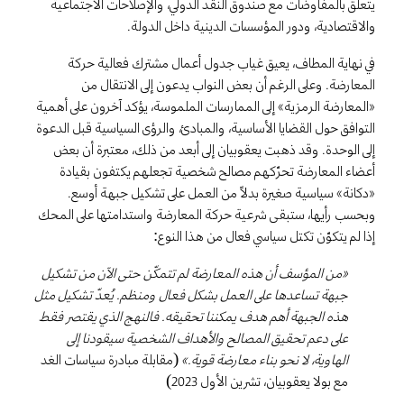
يتعلق بالمفاوضات مع صندوق النقد الدولي، والإصلاحات الاجتماعية
والاقتصادية، ودور المؤسسات الدينية داخل الدولة.
في نهاية المطاف، يعيق غياب جدول أعمال مشترك فعالية حركة
المعارضة. وعلى الرغم أن بعض النواب يدعون إلى الانتقال من
«المعارضة الرمزية» إلى الممارسات الملموسة، يؤكد آخرون على أهمية
التوافق حول القضايا الأساسية، والمبادئ، والرؤى السياسية قبل الدعوة
إلى الوحدة. وقد ذهبت يعقوبيان إلى أبعد من ذلك، معتبرة أن بعض
أعضاء المعارضة تحرّكهم مصالح شخصية تجعلهم يكتفون بقيادة
«دكانة» سياسية صغيرة بدلاً من العمل على تشكيل جبهة أوسع.
وبحسب رأيها، ستبقى شرعية حركة المعارضة واستدامتها على المحك
إذا لم يتكوّن تكتل سياسي فعال من هذا النوع:
«من المؤسف أن هذه المعارضة لم تتمكّن حتى الآن من تشكيل
جبهة تساعدها على العمل بشكل فعال ومنظم. يُعدّ تشكيل مثل
هذه الجبهة أهم هدف يمكننا تحقيقه. فالنهج الذي يقتصر فقط
على دعم تحقيق المصالح والأهداف الشخصية سيقودنا إلى
الهاوية، لا نحو بناء معارضة قوية.»
(مقابلة مبادرة سياسات الغد
مع بولا يعقوبيان، تشرين الأول 2023)