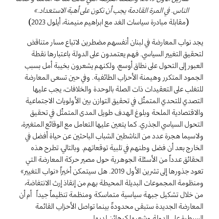
الناس. في المرة القادمة يجب أن نكون على أهبة الاستعداد.»
(مقابلة مبادرة سياسات الغد مع ابراهيم منيمنة، أيلول 2023)
يجد نواب المعارضة في لبنان أنفسهم مضطرين لاتباع مسار متناقض
لتحقيق التغيير السياسي. فهم يعتمدون على الدولة باعتبارها نقطة
العبور إلى التحول على نطاق أوسع، ولكنهم يشعرون بخيبة أمل بسبب
الجمود المتكرر وهيمنة الأحزاب الطائفية. وفي حين تسعى المعارضة
للتغلب على التعقيدات ذات الصلة بالوحدة والخلافات، يجب عليها
التصدي للتحدي المتمثّل في تحقيق التوازن بين الأولويات الاجتماعية
والاقتصادية الملحة وبلوغ الهدف طويل المدى المتمثّل في تحقيق
التحول السياسي الجذري. كما يتعين عليها التعامل مع الوقائع المتغيرة،
ولاسيما هجرة عدد من الناشطين الشباب الباحثين عن حياة أفضل في
الخارج بعد أن فضل وطنهم في تلبية توقعاتهم. وبالتالي، تطرح هذه
الحقائق عدداً من الأسئلة الجوهرية حول مصير حركة المعارضة التي
تعود جذورها إلى تشرين الأول 2019. هل سيتمكن أخيراً «نواب التغيير»
ومنظومة المجموعات البديلة المحيطة بهم من إنقاذ إرث الانتفاضة،
من خلال تشكيل جبهة سياسية متماسكة ومنظمة تنظيماً جيداً؟ أم أن
المعارضة الجديدة ستبقى محدودةً بينما تواصل الأحزاب القائمة
السيطرة على الدولة وشعبها كرهائن لديها؟