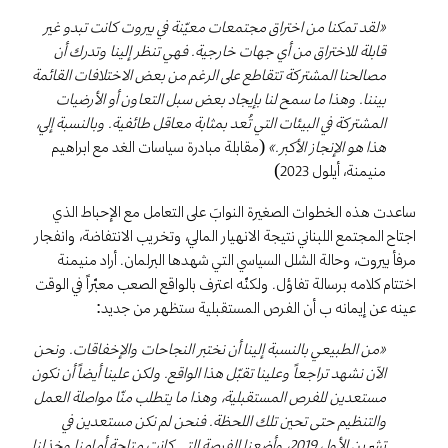
«لقد تمكنا من اختراق مجتمعات معيّنة في بيروت كانت تبدو غير
قابلة للاختراق من أي جهات خارجية. فهي تنظر إلينا وتدرك أن
مصالحنا المشتركة تتقاطع على الرغم من بعض الاختلافات القائمة
بيننا. وهذا ما سمح لنا بإيجاد بعض سبل التعاون أو الأرضيات
المشتركة في البيئات التي تُعد بمثابة معاقل طائفية. وبالنسبة إلي،
هذا هو الإنجاز الأكبر.»
(مقابلة مبادرة سياسات الغد مع ابراهيم
منيمنة، أيلول 2023)
ساعدت هذه الخطوات الصغيرة النوابَ على التعامل مع الإحباط الذي
اجتاح المجتمع اللبناني نتيجة الانهيار المالي، وتخريب الانتفاضة، وانفجار
مرفأ بيروت، وحالة الشلل السياسي التي شهدها البرلمان. أراد منيمنة
اختتام كلامه برسالة تفاؤل. ولكنّه اعترف بالواقع الصعب معبّراً في الوقت
عينه عن إيمانه ب أن الفرص المستقبلية ستظهر من جديد:
«من الطبيعي بالنسبة إلينا أن نختبر النجاحات والإخفاقات. ونحن
الآن نشهد تراجعاً وعلينا تقبّل هذا الواقع. ولكن علينا أيضاً أن نكون
مستعدين للفرص المستقبلية، وهذا ما يتطلب منّا مواصلة العمل
والتنظيم حتى تحين تلك اللحظة. فنحن لم نكن مستعدين في
تشرين الأول 2019، وأضعنا الفرصة التي كانت متاحة أمامنا وخذلنا