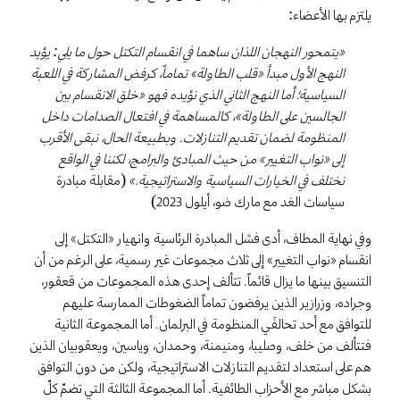
يلتزم بها الأعضاء:
يتمحور النهجان اللذان ساهما في انقسام التكتل حول ما يلي: يؤيد
«
النهج الأول مبدأ «قلب الطاولة» تماماً، كرفض المشاركة في اللعبة
السياسية؛ أما النهج الثاني الذي نؤيده فهو «خلق الانقسام بين
الجالسين على الطاولة»، كالمساهمة في افتعال الصدامات داخل
المنظومة لضمان تقديم التنازلات. وبطبيعة الحال، نبقى الأقرب
إلى «نواب التغيير» من حيث المبادئ والبرامج، لكننا في الواقع
نختلف في الخيارات السياسية والاستراتيجية.»
(مقابلة مبادرة
سياسات الغد مع مارك ضو، أيلول 2023)
وفي نهاية المطاف، أدى فشل المبادرة الرئاسية وانهيار «التكتل» إلى
انقسام «نواب التغيير» إلى ثلاث مجموعات غير رسمية، على الرغم من أن
التنسيق بينها ما يزال قائماً. تتألف إحدى هذه المجموعات من قعقور،
وجراده، وزرازير الذين يرفضون تماماً الضغوطات الممارسة عليهم
للتوافق مع أحد تحالفَي المنظومة في البرلمان. أما المجموعة الثانية
فتتألف من خلف، وصليبا، ومنيمنة، وحمدان، وياسين، ويعقوبيان الذين
هم على استعداد لتقديم التنازلات الاستراتيجية، ولكن من دون التوافق
بشكل مباشر مع الأحزاب الطائفية. أما المجموعة الثالثة التي تضمّ كلّ