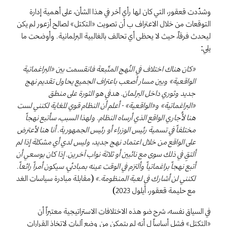
وشدّدت قعقور، التي كان لها رأي آخر في هذا الشأن، على أهمية إدارة
التوقعات من خلال الاعتراف ب أن تصويت «التكتل» لصالح أزعور لم يكن
ليحدث فرقاً، حيث لا يحظى أي تحالف بالغالبية البرلمانية. وأوضحت ما
يلي:
«كان هناك اختلاف في النُهج المتّبعة فانقسمت بين «البراغماتية
الواقعية» وبين مسار أصعب باعتراف الجميع يحاول تقديم نهج
جديد وثوري داخل البرلمان. هدفي هو الثورة على منطق
«البراغماتية» و«الواقعية» - أعلم أن النظام قوي للغاية لكنني لست
هنا لأُجاري الواقع الذي أرساه النظام. ولهذا السبب، سأتبع نهجاً
مختلفاً في تسمية رئيس الوزراء أو رئيس الجمهورية. أنا هنا لأعترض
على الواقع من خلال اعتماد نهج جديد، وليس لدي أي مشكلة إذا لم
ألتقِ في ذلك سوى مع نائبين أو ثلاثة نواب آخرين. إذا كان بوسعي أن
أتبع نهجاً براغماتياً وألتزم في الوقت عينه بمبادئي، سيكون أمراً رائعاً.
لكنني لن أشارك في لعبة المنظومة.»
(مقابلة مبادرة سياسات الغد
مع حليمة قعقور، أيلول 2023)
في السياق نفسه، شرح ضو هذه الاختلافات الاستراتيجية معتبراً أن
«التكتل» فشل أساساً ل أنه لم يتمكن من وضع آليات لاتخاذ القرارات