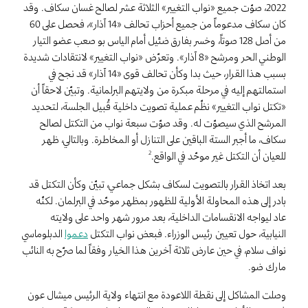
2022، صوّت جميع «نواب التغيير» الثلاثة عشر لصالح غسان سكاف. وقد
كان سكاف مدعوماً من جميع أحزاب تحالف «14 آذار»، فحصل على 60
من أصل 128 صوتاً، وخسر بفارق ضئيل أمام الياس بو صعب عضو التيار
الوطني الحر ومرشح «8 آذار». وتعرّض «نواب التغيير» لانتقادات شديدة
بسبب هذا القرار، حيث بدا وكأن تحالف قوى «14 آذار» قد نجح في
استمالتهم إليه في مرحلة مبكرة من ولايتهم البرلمانية. وتبيّن لاحقاً أن
«تكتل نواب التغيير» نظّم عملية تصويت داخلية قُبيل الجلسة، لتحديد
المرشح الذي سيصوّت له. وقد صوّت سبعة نواب من التكتل لصالح
سكاف، ما أجبر الستة الباقين على التنازل أو المخاطرة. وبالتالي، ظهر
للعيان أن التكتل غير موحّد في الواقع.
2
بعد اتخاذ القرار بالتصويت لسكاف بشكل جماعي، تبيّن وكأن التكتل قد
بادر إلى هذه المحاولة الأولية للظهور بمظهر موحّد في البرلمان. لكنّه
عاد ليواجه الانقسامات الداخلية، بعد مرور شهر واحد على ولايته
النيابية، حول تعيين رئيس الوزراء. فبعض نواب التكتل
دعموا
الدبلوماسي
نواف سلام، في حين عارض ثلاثة آخرين هذا الخيار وفقاً لما صرّح به النائب
مارك ضو.
وصلت المشاكل إلى نقطة اللاعودة مع انتهاء ولاية الرئيس ميشال عون