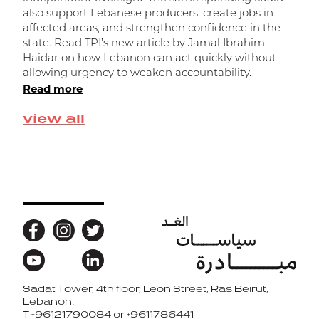
ا
also support Lebanese producers, create jobs in
affected areas, and strengthen confidence in the
state. Read TPI’s new article by Jamal Ibrahim
Haidar on how Lebanon can act quickly without
allowing urgency to weaken accountability.
Read more
view all
Sadat Tower, 4th floor, Leon Street, Ras Beirut,
Back to top
Lebanon.
T
+96121790084 or +9611786441