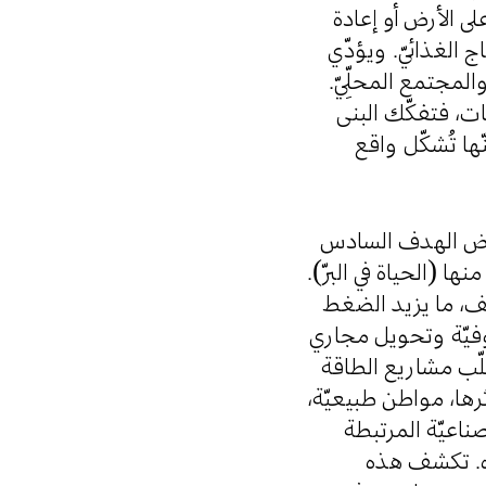
لى الأرض أو إعادة
 الغذائيّ. ويؤدّي
المجتمع المحلِّيّ
عات، فتفكّك البنى
نّها تُشكّل واقع
تناقض الهدف السادس
ها (الحياة في البرّ
كثيف، ما يزيد الضغط
لجوفيّة وتحويل مجاري
طلّب مشاريع الطاقة
رها، مواطن طبيعيّة
صناعيّة المرتبطة
ياه. تكشف هذه