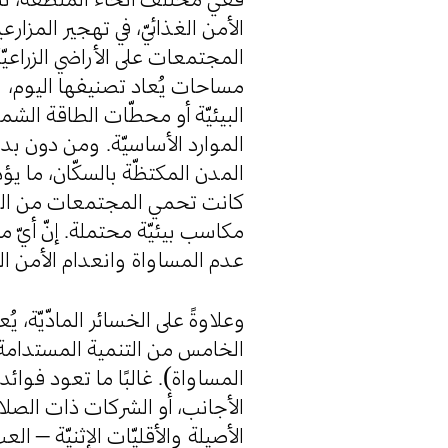
الأمن الغذائيّ، في تهجير المزا
المجتمعات على الأراضي الزراعي
مساحات يُعاد تصنيفها اليوم، 
البيئيّة أو محطّات الطاقة الش
الموارد الأساسيّة. ومن دون بدائ
المدن المكتظّة بالسكّان، ما يؤدّ
كانت تحمي المجتمعات من الصدم
مكاسب بيئيّة محتملة. إنّ أيّ مك
عدم المساواة وانعدام الأمن الغ.
وعلاوةً على الخسائر المادّيّة، 
الخامس من التنمية المستدامة 
المساواة). غالبًا ما تعود فوائ
الأجانب، أو الشركات ذات الصلا
الأصيلة والأقليّات الإثنيّة – ا