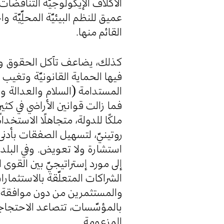
الأكلاف الإيكولوجيّة التناقضات
عميق للنظم البيئيّة المحلِّيّة و
القائم منها.
كذلك، يضاعف تآكل الحقوق والم
فيها الحماية القانونيّة وتغيب
المستدامة (السلام والعدالة).
فما زالت قوانين الأراضي في كثي
ملكًا للدولة، متجاهلًا الاستخدا
روتينيّ، لتسهيل الصفقات بأدنى 
استشارة ولا تعويض. وفي البلدا
إلى مورد إستراتيجيّ بين القوى الم
الشراكات المتعلّقة بالاستثمارات
والمستثمرين من دون موافقة ح
بالمؤسّسات، تتصاعد الاحتج»
المزعومة.