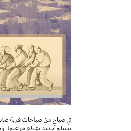
في صباحٍ من صباحات قرية ضانا،
بسياجٍ جديدٍ يقطع مراعيها. وم.