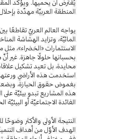
يُفترض أن يحميها. ويؤكّد المقا
المنطقة العربيّة مهدّدة بإحل.
يواجه العالم العربيّ تقاطعًا بي
المائيّة، وتزايد الهشاشة المنا
الاستثمارات «الخضراء»، مثل م،
بحسبانها حلولًا جاهزة. غير أن
محايدة، بل تعيد تشكيل علاقات ا
استخدمت هذه الأراضي ورعتها وح
بغموض حقوق الحيازة، وبضعف ا
هذه المشاريع تبدو بيئيّة على ال
الفائدة الاجتماعيّة أو البيئيّة ا.
النتيجة الأولى والأكثر وضوحًا ل
الهدف الأوّل من أهداف التنم).
ففي مختلف أنحاء المنطقة، تسبّبت