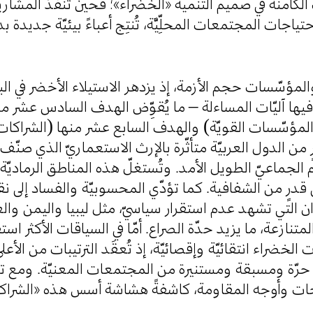
 الكامنة في صميم التنمية «الخضراء»؛ فحين تُنفَّذ المشا
احتياجات المجتمعات المحلِّيَّة، تُنتِج أعباءً بيئيّة جديدة
ؤسّسات حجم الأزمة، إذ يزدهر الاستيلاء الأخضر في ال
 فيها آليّات المساءلة – ما يُقوِّض الهدف السادس عشر م
 والمؤسّسات القويّة) والهدف السابع عشر منها (الشرا
رٍ من الدول العربيّة متأثّرة بالإرث الاستعماريّ الذي 
م الجماعيّ الطويل الأمد. وتُستغلّ هذه المناطق الرماديّة 
قدرٍ من الشفافية. كما تؤدّي المحسوبيّة والفساد إلى نقل
ن التي تشهد عدم استقرار سياسيّ، مثل ليبيا واليمن والع
تنازعة، ما يزيد حدّة الصراع. أمّا في السياقات الأكثر استقر
 الخضراء انتقائيّة وإقصائيّة، إذ تُعقَد الترتيبات من الأ
رّة ومسبقة ومستنيرة من المجتمعات المعنيّة. ومع تآ
اجات وأوجه المقاومة، كاشفةً هشاشة أسس هذه «الشرا