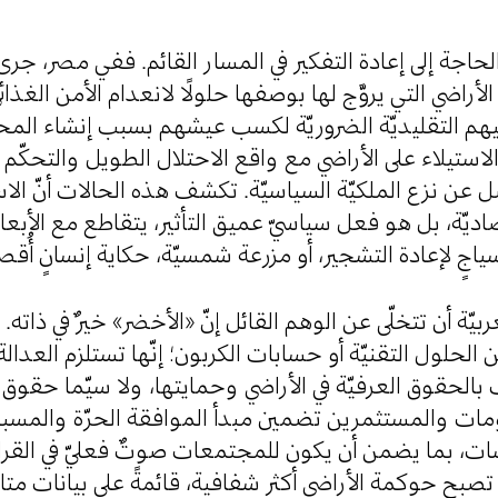
ّة الحاجة إلى إعادة التفكير في المسار القائم. ففي مصر، 
راضي التي يروَّج لها بوصفها حلولًا لانعدام الأمن الغذائي
عيهم التقليديّة الضروريّة لكسب عيشهم بسبب إنشاء المحميّ
استيلاء على الأراضي مع واقع الاحتلال الطويل والتحكّم
 عن نزع الملكيّة السياسيّة. تكشف هذه الحالات أنّ الاست
اديّة، بل هو فعل سياسيّ عميق التأثير، يتقاطع مع الأبعاد
 سياجٍ لإعادة التشجير، أو مزرعة شمسيّة، حكاية إنسانٍ أُ
ربيّة أن تتخلّى عن الوهم القائل إنّ «الأخضر» خيرٌ في ذاته.
 الحلول التقنيّة أو حسابات الكربون؛ إنّها تستلزم العدال
 بالحقوق العرفيّة في الأراضي وحمايتها، ولا سيّما حقوق 
مات والمستثمرين تضمين مبدأ الموافقة الحرّة والمسبق
، بما يضمن أن يكون للمجتمعات صوتٌ فعليّ في القرارات ال
تصبح حوكمة الأراضي أكثر شفافية، قائمةً على بيانات متاح