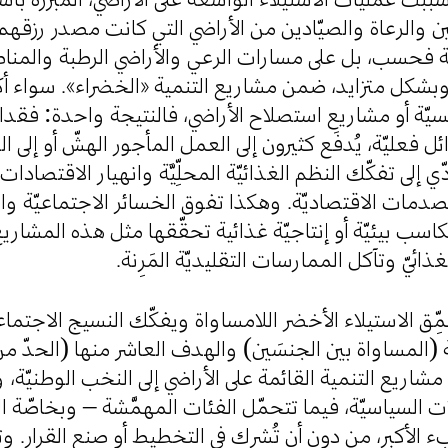
رعين والرعاة والصيّادين من الأراضي التي كانت مصدر رزقهم
ّة فحسب، بل على مسارات الرعي والأراضي الرطبة والمنا
وبشكل متزايد، ضمن مشاريع التنمية «الخضراء». سواء أكا
مسيّة أو مشاريع استصلاح الأراضي، فالنتيجة واحدة: فقدا
ل فعليّة، يُدفَع كثيرون إلى العمل المأجور الهشّ أو إلى ا
ي إلى تفكّك النظم الغذائيّة المحلِّيَّة وانهيار الاقتصادات 
ات الاقتصاديّة. وهكذا تفوق الخسائر الاجتماعيّة والاق
اسب بيئيّة أو إنتاجيّة غذائية تحقّقها مثل هذه المشاريع 
ذائيّ وتآكل الممارسات التقليديّة المَرِنة
يُعمِّق الاستيلاء الأخضر اللامساواة ويفكّك النسيج الاجتم
(المساواة بين الجنسَين) والهدف العاشر منها (الحدّ م
د مشاريع التنمية القائمة على الأراضي إلى النخب الوطنيّة،
ت السياسيّة، فيما تتحمّل الفئات المهمَّشة – وبخاصّة
لعبء الأكبر، من دون أن تُشرك في التخطيط أو صنع القرار. 