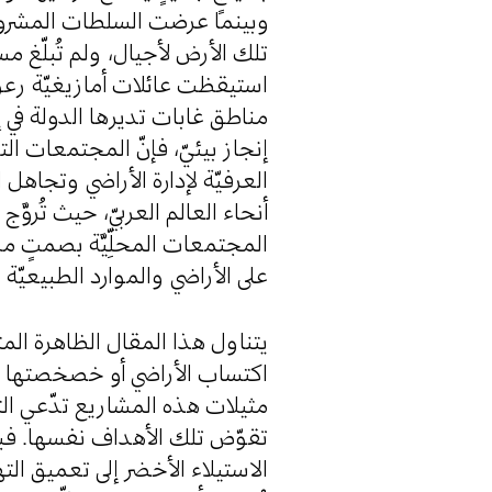
وبينما عرضت السلطات المشروع ب
تلك الأرض لأجيال، ولم تُبلّغ ،
استيقظت عائلات أمازيغيّة رعويّ
مناطق غابات تديرها الدولة في إط
إنجاز بيئيّ، فإنّ المجتمعات الت
العرفيّة لإدارة الأراضي وتجاهل
أنحاء العالم العربيّ، حيث تُروّ
المجتمعات المحلِّيَّة بصمتٍ 
على الأراضي والموارد الطبيعيّة .
يتناول هذا المقال الظاهرة المتن
اكتساب الأراضي أو خصخصتها باسم
تقوّض تلك الأهداف نفسها. فبدل
الاستيلاء الأخضر إلى تعميق الت