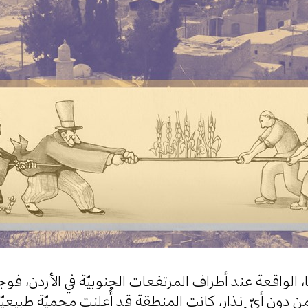
 الواقعة عند أطراف المرتفعات الجنوبيّة في الأردن، فوجئ
ن دون أيّ إنذار، كانت المنطقة قد أُعلِنت محميّة طبيعي