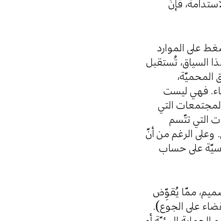
استدامة، فإنّ
لضغط على الموارد
ذا السياق، تُستقبل
ق المحميّة
صاء. فهي ليست
 المجتمعات التي
ت التي تتّسم
على الرغم من أنّ
ياسيّة على حساب
ميم، ممّا يُقوِّض
القضاء على الجوع
الحماية البيئيّة أو