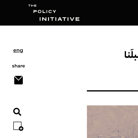
َنا
Search
eng
share