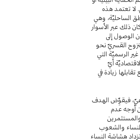
. لا تعتمد هذه
طق الساحليّة، وهي
ن ذلك عبر الأسوار
ن الوصول إلى
لنزوح القسريّ نحو
غير الرسميّة التي
تصاديّة أيّ
تقابلها زيادة في
اعيّ، فيقوِّض الهدف
ن أوجه عدم
 والمستثمرين
 النساء والشعوب
وتزداد هشاشة النساء