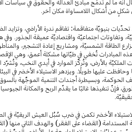
ل أنّه ما لم تُدمَج مبادئ العدالة والحقوق في سياسات ال
ال شكلٍ من أشكال اللامساواة مكان آخر
ن تحدّيات بنيويّة متفاقمة: تفاقم ندرة الأراضي، وتزايد ا
خيّة، وتفاوتات اجتماعيّة واقتصاديّة عميقة الجذور. وفي ه
زارع الطاقة الشمسيّة، ومشاريع إعادة التشجير، والمناط
ّ هذه المبادرات تُخفي في طيّاتها مشكلة أعمق، وهي الإق
لملكيّة بالأرض، وتُركّز الموارد في أيدي النخب، وتُشرّد
افظت عليها طويلًا. ويزدهر الاستيلاء الأخضر في البيئا
لحوكمة، وبسيطرة أجندات التنمية الموجَّهة بالسوق. و
ورق، فإنّ تنفيذها غالبًا ما يقدّم الربح والمكانة الجيوس
لحقيقيّة
لاستيلاء الأخضر تكمن في ضرب سُبُل العيش الريفيّة في الص
ية المستدامة (القضاء على الفقر) والهدف الثاني منها (
 عمليّات الاستيلاء الواسعة على الأراضي، المبرَّرة باسم 