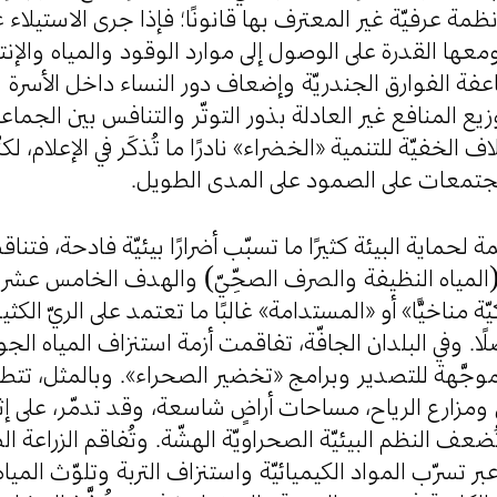
مة عرفيّة غير المعترف بها قانونًا؛ فإذا جرى الاستيلاء ع
ا القدرة على الوصول إلى موارد الوقود والمياه والإنتاج
اعفة الفوارق الجندريّة وإضعاف دور النساء داخل الأسرة و
زيع المنافع غير العادلة بذور التوتّر والتنافس بين الجما
لاف الخفيّة للتنمية «الخضراء» نادرًا ما تُذكَر في الإعلام، لك
 المجتمعات على الصمود على المدى الطويل
مة لحماية البيئة كثيرًا ما تسبّب أضرارًا بيئيّة فادحة، ف
(المياه النظيفة والصرف الصحِّيّ) والهدف الخامس عشر من
يّة مناخيًّا» أو «المستدامة» غالبًا ما تعتمد على الريّ ال
صلًا. وفي البلدان الجافّة، تفاقمت أزمة استنزاف المياه ا
الموجَّهة للتصدير وبرامج «تخضير الصحراء». وبالمثل، تت
مزارع الرياح، مساحات أراضٍ شاسعة، وقد تدمّر، على إث
تُضعف النظم البيئيّة الصحراويّة الهشّة. وتُفاقم الزراعة ال
عبر تسرّب المواد الكيميائيّة واستنزاف التربة وتلوّث الم