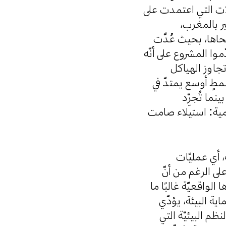
لات التي اعتمدت على
بير بالمغرب
حاها، بحيث عُدَّت
موا المشروع على أنّه
تجاوز الهياكل
مطٍ أوسع يمتدّ في
نما تُجرِّد
مية: استيلاء صامت
، أي عمليّات
لى الرغم من أنّ
مثيلات هذه المشاريع تدّعي التوافق مع أهداف التنمية المستدامة (SD
ة البيئة، يؤدّي
ظم البيئيّة التي