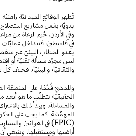
تُظهر الوقائع الميدانيّة راهني
بدويّة بفعل مشاريع استصلاح الأ.
وفي الأردن، حُرم الرعاة من مرا
في فلسطين، فتتداخل عمليّات ال
يغدو الخطاب البيئيّ غير منفصل
ليس مجرّد مسألة تقنيّة أو اقتص
والثقافيّة والبيئيّة. فخلف كلّ.
وللمضيّ قُدُمًا، على المنطقة الع
الحقيقيّة تتطلّب ما هو أبعد من
والمساءلة. ويبدأ ذلك بالاعتراف
المهمَّشة. كما يجب على الحكو
في القوانين والممارسات
أراضيها ومستقبلها. وينبغي أن 