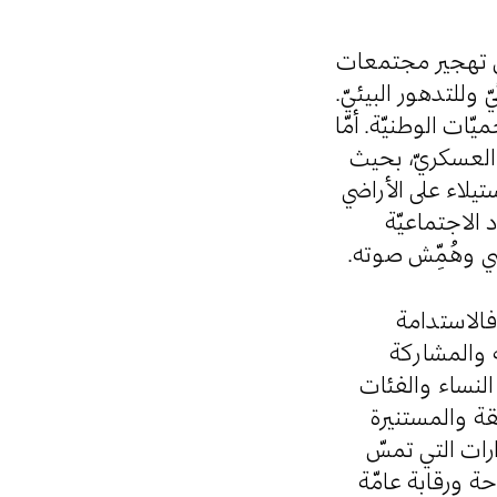
جرى تهجير مجتمعات
ّ وللتدهور البيئيّ
ات الوطنيّة. أمّا
 العسكريّ، بحيث
يلاء على الأراضي
 الاجتماعيّة
قصي وهُمِّش صوته
 فالاستدامة
ة والمشاركة
النساء والفئات
ة والمستنيرة
(FPIC) تي تمسّ
ة ورقابة عامّة