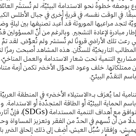
وصفه خطوةً نحو الاستدامة البيئيّة، لم تُستشَر العائ
مسبقًا. في الوقت نفسه، في قريةٍ أخرى في جبال الأطلس الك
ة لتجد مراعيها الموروثة قد أُعيد تصنيفها بين ليلةٍ وض
ار مبادرةٍ لإعادة التشجير. وبالرغم من أنّ المسؤولين قدّ
ي رعت تلك الأراضي قرونًا لم تُستشر ولم تُعوَّض. لقد تمّ 
 المطالب التاريخيّة للسكّان. هذه المشاهد أصبحت رمزًا لن
َج مشاريع التنمية تحت شعار الاستدامة والعمل المناخيّ، بي
من ممتلكاتها. خلف وعود التحوّل الأخضر تكمن أزمة متنا
باسم التقدّم البيئيّ
امية لما يُعرَف بـ«الاستيلاء الأخضر» في المنطقة العربيّة
 الحماية البيئيّة أو الطاقة المتجدّدة أو الاستدامة. وع
Gs)، فإنّ آثارها الواقعيّة غالبًا ما
ًا من أن تُسهم في الحدّ من الفقر وتعزيز المساواة وحماي
هميش، وإفقار سُبُل العيش، أضِف إلى ذلك إلحاق الضرر بالن