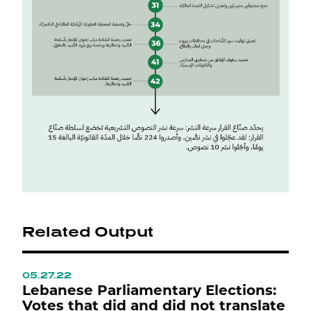
Related Output
05.27.22
0
ي
Lebanese Parliamentary Elections:
L
Votes that did and did not translate