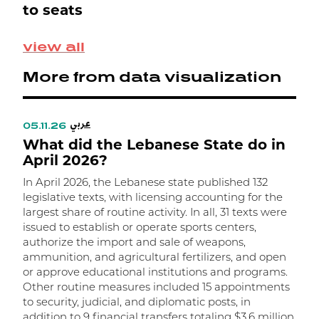
L
to seats
M
view all
S
p
More from data visualization
0
e
ن
عربي
ة
05.11.26
0
What did the Lebanese State do in
ن
W
April 2026?
In April 2026, the Lebanese state published 132
I
legislative texts, with licensing accounting for the
l
largest share of routine activity. In all, 31 texts were
t
issued to establish or operate sports centers,
t
authorize the import and sale of weapons,
m
ammunition, and agricultural fertilizers, and open
m
or approve educational institutions and programs.
w
Other routine measures included 15 appointments
a
to security, judicial, and diplomatic posts, in
R
addition to 9 financial transfers totaling $3.6 million.
r