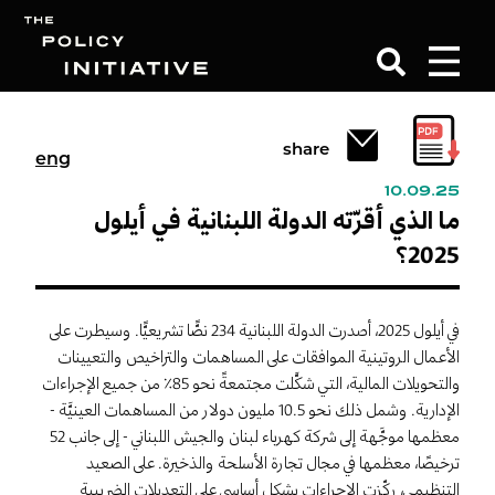
Search
share
eng
10.09.25
ما الذي أقرّته الدولة اللبنانية في أيلول
2025؟
في أيلول 2025، أصدرت الدولة اللبنانية 234 نصًّا تشريعيًّا. وسيطرت على
الأعمال الروتينية الموافقات على المساهمات والتراخيص والتعيينات
والتحويلات المالية، التي شكَّلت مجتمعةً نحو 85٪ من جميع الإجراءات
الإدارية. وشمل ذلك نحو 10.5 مليون دولار من المساهمات العينيَّة -
معظمها موجَّهة إلى شركة كهرباء لبنان والجيش اللبناني - إلى جانب 52
ترخيصًا، معظمها في مجال تجارة الأسلحة والذخيرة. على الصعيد
التنظيمي، ركّزت الإجراءات بشكل أساسي على التعديلات الضريبية