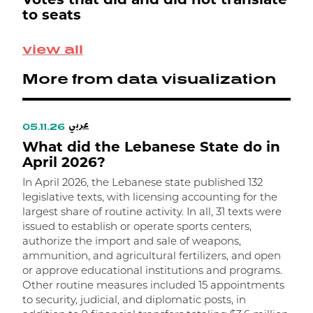
L
to seats
M
view all
S
p
More from data visualization
0
e
ن
عربي
ة
05.11.26
0
What did the Lebanese State do in
W
ن
April 2026?
In April 2026, the Lebanese state published 132
I
legislative texts, with licensing accounting for the
l
largest share of routine activity. In all, 31 texts were
t
issued to establish or operate sports centers,
t
authorize the import and sale of weapons,
m
ammunition, and agricultural fertilizers, and open
m
or approve educational institutions and programs.
w
Other routine measures included 15 appointments
a
to security, judicial, and diplomatic posts, in
R