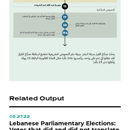
Related Output
05.27.22
0
ي
Lebanese Parliamentary Elections:
L
Votes that did and did not translate