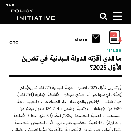
Search
share
eng
11.11.25
ما الذي أقرّته الدولة اللبنانية في تشرين
الأوّل 2025؟
في تشرين الأوّل 2025، أصدرت الدولة اللبنانية 275 نصًّا تشريعيًّا، لم
يُصنّف أيّ منها على أنّه إصلاح. سيطرت الأنشطة الإدارية (254 نصًّا)،
حيث شكّلت التراخيص والموافقات على المساهمات والتعيينات معًا
80% من الإجراءات الروتينية. وشمل ذلك 124.7 مليون دولار من
المساهمات العينية المعتمَدة، و86 ترخيصًا (50 منها لتجارة الأسلحة
والذخيرة)، و45 تعيينًا، معظمها دبلوماسي. ركّزت النصوص التنظيمية
بشكل أساسي على التدابير الاقتصادية الكلِّيَّة، ولا سيَّما تعديلات الضرائب