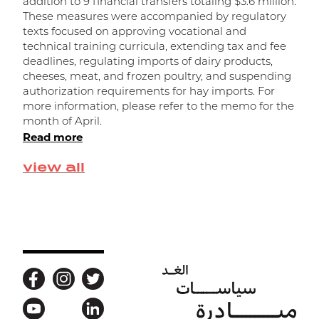
addition to 9 financial transfers totaling $3.6 million.
r
These measures were accompanied by regulatory
f
texts focused on approving vocational and
o
technical training curricula, extending tax and fee
n
deadlines, regulating imports of dairy products,
d
cheeses, meat, and frozen poultry, and suspending
f
authorization requirements for hay imports. For
t
R
more information, please refer to the memo for the
month of April.
Read more
view all