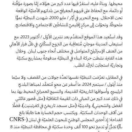
محيطها. وبناءً عليه، استقرّ فيها عدد كبير من هؤلاء، إمّا بصورة مؤقّتة
أو دائمة، مع الحفاظ على قربهم الجغرافيّ من بلداتهم الأصليّة الواقعة
تحت الاحتلال. ومع التحرير في أيّار / مايو 2000، شهدت النبطيّة نموًّا
ملحوظًا، وتحوّلت إلى مركزٍ إقليميّ للنشاطَين الاجتماعيّ والاقتصاديّ.
وقد استُعيد هذا الموقع المتقدّم بعد تشرين الأوّل / أكتوبر 2023، مع
استيعاب المدينة موجاتٍ مُتعاقِبة من النزوح السكّانيّ، في ظلّ فرار الأهالي
من العنف الإسرائيليّ المتواصل في مختلف أنحاء جنوب لبنان. وخلال
هذه الفترة، نشطت حركة البناء في النبطيّة مدفوعةً بمشاريع سكنيّة
وتجاريّة استجابَت لتزايُد الطلب.
في المقابل، تعرّضت النبطيّة نفسها لعدّة جولات من القصف، ولا سيّما
منذ أيلول / سبتمبر 2024، ما أسفر عن محوٍ مُتعمَّد لمبناها البلديّ
الرئيسيّ، وأسواقها التاريخيّة القديمة، والنسيج العمرانيّ المحيط بها، بما
في ذلك عدد كبير من المباني ذات القيمة الثقافيّة (مثل قصور عائلتَي
الفضل والشحيني)، والدينيّة (مثل مسجد تاريخيّ في كفرتبنيت)، فضلًا
عن آلاف الوحدات السكنيّة. ويكتسب حجم الخسارة هنا طابعًا بالغ
الفداحة؛ إذ أحصى المجلس الوطنيّ للبحوث العلميّة في لبنان (CNRS-
L) تضرُّرَ أو تدميرَ نحو 100 ألف وحدة سكنيّة في محافظة النبطيّة منذ 8