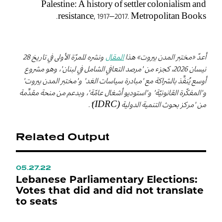
Palestine: A history of settler colonialism and
resistance, 1917–2017. Metropolitan Books.
أعدّ «مختبر المدن بيروت» هذا
المقال
ونشره للمرّة الأولى في تاريخ 28
نيسان 2026، كجزء من "مرصد التعافي الشامل في لبنان"، وهو مشروع
أوسع يُنفَّذ بالشراكة مع "مبادرة سياسات الغد" و"مختبر المدن بيروت"
و"المفكّرة القانونيّة" و"استوديو أشغال عامّة"، وبدعم من منحة مقدَّمة
من "مركز بحوث التنمية الدولية (IDRC)".
Related Output
05.27.22
0
ي
Lebanese Parliamentary Elections:
L
Votes that did and did not translate
L
to seats
M