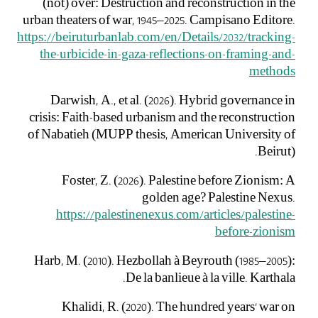
(not) over: Destruction and reconstruction in the
urban theaters of war, 1945–2025. Campisano Editore.
https://beiruturbanlab.com/en/Details/2032/tracking-
the-urbicide-in-gaza-reflections-on-framing-and-
methods
Darwish, A., et al. (2026). Hybrid governance in
crisis: Faith-based urbanism and the reconstruction
of Nabatieh (MUPP thesis, American University of
Beirut).
Foster, Z. (2026). Palestine before Zionism: A
golden age? Palestine Nexus.
https://palestinenexus.com/articles/palestine-
before-zionism
Harb, M. (2010). Hezbollah à Beyrouth (1985–2005):
De la banlieue à la ville. Karthala.
Khalidi, R. (2020). The hundred years’ war on