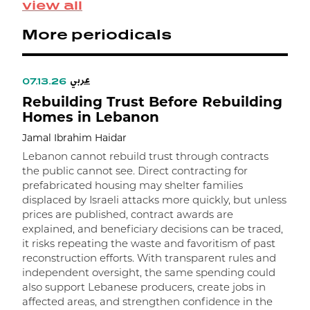
view all
S
p
More periodicals
0
e
ن
عربي
ة
07.13.26
Rebuilding Trust Before Rebuilding
ن
Homes in Lebanon
Jamal Ibrahim Haidar
Lebanon cannot rebuild trust through contracts
the public cannot see. Direct contracting for
prefabricated housing may shelter families
displaced by Israeli attacks more quickly, but unless
prices are published, contract awards are
explained, and beneficiary decisions can be traced,
it risks repeating the waste and favoritism of past
ر
reconstruction efforts. With transparent rules and
independent oversight, the same spending could
ا
also support Lebanese producers, create jobs in
affected areas, and strengthen confidence in the