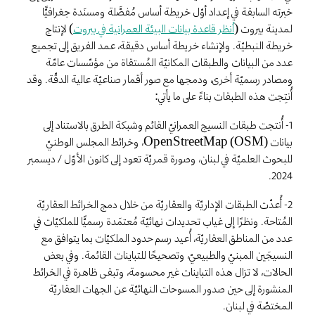
خبرته السابقة في إعداد أوّل خريطة أساس مُفصَّلة ومسنَدة جغرافيًّا
لمدينة بيروت (
اُنظر قاعدة بيانات البيئة العمرانية في بيروت
) لإنتاج
خريطة النبطيّة. ولإنشاء خريطة أساس دقيقة، عمد الفريق إلى تجميع
عدد من البيانات والطبقات المكانيّة المُستقاة من مؤسّسات عامّة
ومصادر رسميّة أخرى، ودمجها مع صور أقمار صناعيّة عالية الدقّة. وقد
أُنتِجت هذه الطبقات بناءً على ما يأتي:
1- أُنتجت طبقات النسيج العمرانيّ القائم وشبكة الطرق بالاستناد إلى
بيانات OpenStreetMap (OSM)، وخرائط المجلس الوطنيّ
للبحوث العلميّة في لبنان، وصورة قمريّة تعود إلى كانون الأوّل / ديسمبر
2024.
2- أُعدّت الطبقات الإداريّة والعقاريّة من خلال دمج الخرائط العقاريّة
المُتاحة. ونظرًا إلى غياب تحديدات نهائيّة مُعتمَدة رسميًّا للملكيّات في
عدد من المناطق العقاريّة، أُعيد رسم حدود الملكيّات بما يتوافق مع
النسيجَين المبنيّ والطبيعيّ، وتصحيحًا للتباينات القائمة. وفي بعض
الحالات، لا تزال هذه التباينات غير محسومة، وتبقى ظاهرة في الخرائط
المنشورة إلى حين صدور المسوحات النهائيّة عن الجهات العقاريّة
المختصّة في لبنان.