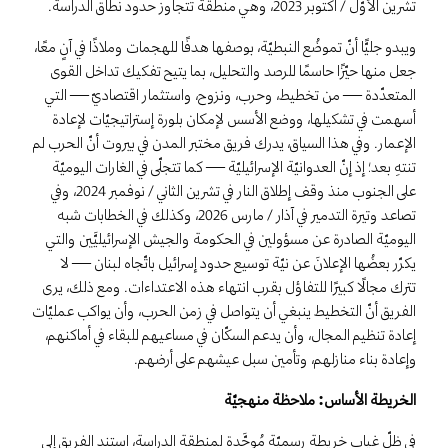
تشرين الأوّل / أكتوبر 2023، وهي منطقة تتجاوز حدود نطاق الدراسة.
ويبدو جليًّا أنّ تموضُع النبطيّة، بوصفها هدفًا للهجمات وملاذًا في آنٍ معًا،
جعل منها حيّزًا حاسمًا للرصد والتحليل، بما يتيح تفكيك تداخل القوى
المتعدّدة — من تخطيط، وحرب، ونزوح، واستثمار اقتصاديّ — التي
أسهمت في تشكيلها، ووضع الأسس لإمكان بلورة إستراتيجيّات لإعادة
الإعمار. وفي هذا السياق، يدرك فريق مختبر المدن في بيروت أنّ الحرب لم
تنتهِ بعد؛ إذ إنّ العدوانيّة الإسرائيليّة — كما تتجلّى في الغارات اليوميّة
على الجنوب منذ وقف إطلاق النار في تشرين الثاني / نوفمبر 2024، وفي
تصاعد وتيرة التدمير في آذار / مارس 2026، وكذلك في الخطابات شبه
اليوميّة الصادرة عن مسؤولين في الحكومة والجيش الإسرائيليَّين والتي
يكرّر بعضُها الإعلانَ عن نيّة توسيع حدود إسرائيل باتّجاه لبنان — لا
تترك مجالًا كبيرًا للتفاؤل بقرب انتهاء هذه الاعتداءات. ومع ذلك، يرى
الفريق أنّ التخطيط ينبغي أن يتواصل في زمن الحرب، وأن يواكب عمليّات
إعادة تنظيم المجال، وأن يدعم السكّان في مساعيهم للبقاء في أماكنهم،
وإعادة بناء منازلهم، وتأمين سبل عيشهم على أرضهم.
الخريطة الأساس: ملاحظة منهجيّة
في ظلّ غياب خريطة رسميّة مُوحَّدة لمنطقة الدراسة، استند الفريق إلى