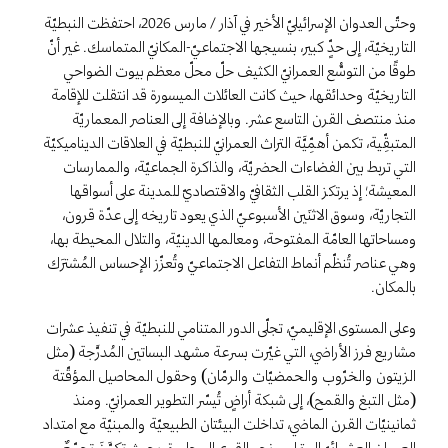
وحتّى العدوان الإسرائيليّ الأخير في آذار / مارس 2026، احتفظت النبطيّة
التاريخيّة، إلى حدٍّ كبير، بنسيجها الاجتماعيّ-المكانيّ المتماسك. غير أنّ
طوقًا من التوسُّع العمرانيّ الكثيف حلّ محلّ معظم بيوت الضواحي
التاريخيّة وحدائقها، حيث كانت العائلات الميسورة قد انتقلت للإقامة
منذ منتصف القرن التاسع عشر. وبالإضافة إلى العناصر المعماريّة
المتبقِّية، تكمن أهمِّيَّة التراث العمرانيّ للنبطيّة في العلاقات الديناميكيّة
التي تربط بين الفضاءات الحضريّة، والذاكرة الجماعيّة، والممارسات
المعيشة؛ إذ يرتكز القلب الثقافيّ والاقتصاديّ للمدينة على أسواقها
التجاريّة، وسوق الاثنَين الأسبوعيّ الذي يعود تاريخه إلى عدّة قرون،
ومساحاتها العامّة المفتوحة، ومعالمها الدينيّة، والتلال المحيطة بها،
وهي عناصر تُنظّم أنماط التفاعل الاجتماعيّ وتُعزّز الإحساس المُشترَك
بالمكان.
وعلى المستوى الإقليميّ، تجلّى الدور المتنامي للنبطيّة في تنفيذ عشرات
مشاريع فرز الأراضي، التي غيّرت بسرعة مشهد البساتين المُدرَّجة (مثل
الزيتون والخرّوب والحمضيّات والرمّان) وحقول المحاصيل المؤقّتة
(مثل التبغ والقمح)، إلى شبكة أراضٍ تُيسّر التطوير العمرانيّ. ومنذ
ثمانينيّات القرن الماضي، تداخلت البيئتان الطبيعيّة والمبنيّة مع امتداد
العمران العشوائيّ المترامي نحو القرى المجاورة، بحيث تكوَّنَ تجمّعٌ