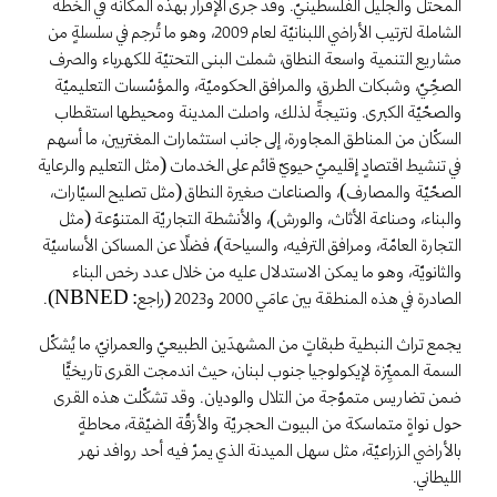
المحتلّ والجليل الفلسطينيّ. وقد جرى الإقرار بهذه المكانة في الخطّة
الشاملة لترتيب الأراضي اللبنانيّة لعام 2009، وهو ما تُرجم في سلسلةٍ من
مشاريع التنمية واسعة النطاق، شملت البنى التحتيّة للكهرباء والصرف
الصحِّيّ، وشبكات الطرق، والمرافق الحكوميّة، والمؤسّسات التعليميّة
والصحّيّة الكبرى. ونتيجةً لذلك، واصلت المدينة ومحيطها استقطاب
السكّان من المناطق المجاورة، إلى جانب استثمارات المغتربين، ما أسهم
في تنشيط اقتصادٍ إقليميّ حيويّ قائم على الخدمات (مثل التعليم والرعاية
الصحّيّة والمصارف)، والصناعات صغيرة النطاق (مثل تصليح السيّارات،
والبناء، وصناعة الأثاث، والورش)، والأنشطة التجاريّة المتنوّعة (مثل
التجارة العامّة، ومرافق الترفيه، والسياحة)، فضلًا عن المساكن الأساسيّة
والثانويّة، وهو ما يمكن الاستدلال عليه من خلال عدد رخص البناء
الصادرة في هذه المنطقة بين عامَي 2000 و2023 (راجع: NBNED).
يجمع تراث النبطية طبقاتٍ من المشهدَين الطبيعيّ والعمرانيّ، ما يُشكّل
السمة المميِّزة لإيكولوجيا جنوب لبنان، حيث اندمجت القرى تاريخيًّا
ضمن تضاريس متموّجة من التلال والوديان. وقد تشكّلت هذه القرى
حول نواةٍ متماسكة من البيوت الحجريّة والأزقّة الضيّقة، محاطةٍ
بالأراضي الزراعيّة، مثل سهل الميدنة الذي يمرّ فيه أحد روافد نهر
الليطاني.