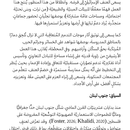
يسعى العنف الإسرائيليّ إلى فرضه. وانطلاقًا من هذا المنظور، يُنتج هذا
العمل فهمًا معمّقًا للبيئات المبنيّة والطبيعيّة (من تراث، وبنى تحتيّة
اجتماعيّة، ومساحات عامّة مشتركة)، بوصفها تجلّياتٍ لحضور جماعاتٍ
متجذّرة، يُراد دعمُ ثباتِها في أرضها وتعزيزُ استمرارِها فيها.
كما يسعى إلى توثيق آثار موجات التدمير المُتعاقِبة التي لا تزال تُلحِق دمارًا
بالمناطق المدروسة، بوصفها شواهد على الخسائر وجرائم الحرب
المُرتكَبة بحقّ السكّان وأراضيهم. وفي المحصّلة، يُقارَب هذا العمل
الأرشيفيّ من زاوية قدرته على إنشاء مساحةٍ للتبادل التعاونيّ، وتأسيس
أداة تفكيريّة تدعم تصوّراتٍ مستقبليّة للتعافي وإعادة الإعمار، بحيث يُنظر
إلى التخطيط على أنّه يمثّل ممارسةً مستمرّة في خضمّ العنف، تتعلّم من
المجتمعات المنكوبة، وتسعى إلى إثراء العزم على العيش معًا، وتعزيزه،
بشكلٍ أفضل، على أرض الأجداد.
السياق: جنوب لبنان
منذ بدايات عشرينيّات القرن الماضي، شكّل جنوب لبنان حدًّا جغرافيًّا
ومائيًّا للطموحات الاستعماريّة الصهيونيّة التوسُّعيّة المفروضة على
فلسطين (Foster, 2026; Khalidi, 2020). وقد تعرّض لعنفٍ
متواصل، وتوغّلات متكرّرة، واحتلالات متقطّعة، بما في ذلك فرض احتلال