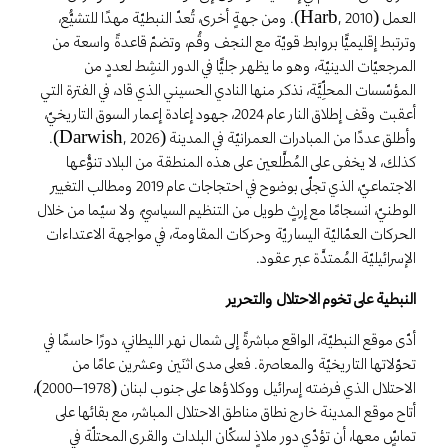
العمل (Harb, 2010). ومن جهةٍ أخرى، تُعدّ النبطيّة مهدًا للتشيُّع،
وترتبط إقليميًّا بروابط قويّة مع النجف وقُم، وتضمّ قاعدةً واسعة من
المرجعيّات الدينيّة، وهو ما يظهر جليًّا في الدور النشِط لعددٍ من
المؤسّسات المحلِّيَّة، نذكر منها النادي الحسيني الذي قاد، في الفترة التي
أعقبت وقف إطلاق النار عام 2024، جهود إعادة إعمار السوق التاريخيّ،
وأطلق عددًا من المبادرات العمرانيّة في المدينة (Darwish, 2026).
كذلك، لا يخفى على المُطَّلعين على هذه المنطقة من البلاد تنوُّعها
الاجتماعيّ، الذي تجلّى بوضوح في احتجاجات عام 2019 ومطالب التغيير
الوطنيّ، انسجامًا مع إرثٍ طويل من التنظيم السياسيّ، ولا سيّما من خلال
الحركات العمّاليّة اليساريّة وحركات المقاومة، في مواجهة الاعتداءات
الإسرائيليّة المُمتدَّة عبر عقود.
النبطية على تخوم الاحتلال والتحرير
أدّى موقع النبطيّة، الواقع مباشرةً إلى شمال نهر الليطاني، دورًا حاسمًا في
تحوّلاتها التاريخيّة والمعاصرة. فعلى مدى اثنَين وعشرين عامًا من
الاحتلال الذي فرضته إسرائيل ووكلاؤها على جنوب لبنان (1978–2000)،
أتاح موقع المدينة خارج نطاق مناطق الاحتلال المباشر، مع بقائها على
تماسٍّ معها، أن تؤدّي دور ملاذٍ لسكّان البلدات والقرى المحتلّة في