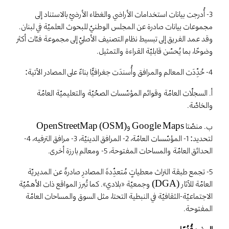
3- أُدرجت بيانات استخدامات الأراضي والغطاء الأرضيّ بالاستناد إلى
مجموعات بيانات صادرة عن المجلس الوطنيّ للبحوث العلميّة في لبنان.
وقد عمد الفريق إلى تبسيط نظام التصنيف الأصليّ إلى مجموعة فئات أكثر
وضوحًا، بما يُحسّن قابليّة القراءة والتمثيل.
4- حُدِّدَت المعالم والمرافق وأُسندَت جغرافيًّا بناءً على المصادر الآتية:
أ. السجلّات العامّة وقوائم المؤسّسات الصحّيّة والتعليميّة العامّة
والخاصّة.
ب. منصّتا Google Maps وOpenStreetMap (OSM)
لتحديد: 1- المؤسّسات العامّة، 2- المرافق الدينيّة، 3- مرافق الترفيه، 4-
الحدائق العامّة والمساحات المفتوحة، 5- ومعالم بارزة أخرى.
5- تجمع طبقة التراث معطياتٍ مُتعدِّدةَ المصادرِ صادرةً عن المديريّة
العامّة للآثار (DGA) وجمعيّة «بلادي». كما تُبرز المواقع ذات الأهمّيّة
الاجتماعيّة-الثقافيّة في النبطية التحتا، مثل السوق والمساحات العامّة
المفتوحة.