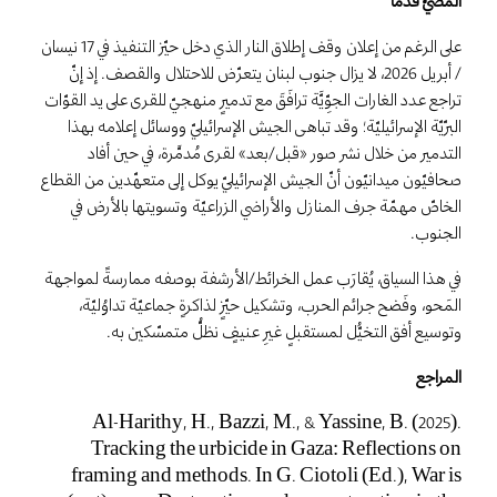
المضيّ قُدُمًا
على الرغم من إعلان وقف إطلاق النار الذي دخل حيّز التنفيذ في 17 نيسان
/ أبريل 2026، لا يزال جنوب لبنان يتعرّض للاحتلال والقصف. إذ إنّ
تراجع عدد الغارات الجوِّيَّة ترافَقَ مع تدميرٍ منهجيّ للقرى على يد القوّات
البرّيّة الإسرائيليّة؛ وقد تباهى الجيش الإسرائيليّ ووسائل إعلامه بهذا
التدمير من خلال نشر صور «قبل/بعد» لقرى مُدمَّرة، في حين أفاد
صحافيّون ميدانيّون أنّ الجيش الإسرائيليّ يوكل إلى متعهّدين من القطاع
الخاصّ مهمّة جرف المنازل والأراضي الزراعيّة وتسويتها بالأرض في
الجنوب.
في هذا السياق، يُقارَب عمل الخرائط/الأرشفة بوصفه ممارسةً لمواجهة
المَحو، وفَضح جرائم الحرب، وتشكيل حيّزٍ لذاكرةٍ جماعيّة تداوُليّة،
وتوسيع أفق التخيُّل لمستقبلٍ غيرِ عنيفٍ نظلُّ متمسّكين به.
المراجع
Al-Harithy, H., Bazzi, M., & Yassine, B. (2025).
Tracking the urbicide in Gaza: Reflections on
framing and methods. In G. Ciotoli (Ed.), War is