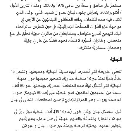
مستمرّ على مناطق واسعة بين عامَي 1978 و2000. ومنذ 7 تشرين الأول
/ أكتوبر 2023، يتعرّض جنوب لبنان لعدوان شديد. ففي الوقت الذي
تُكتب فيه هذه الكلمات، يدافع المقاتلون اللبنانيّون عن الأرض في
مواجهة غزو القوّات المسلّحة الإسرائيليّة، في حين تتعرّض سائر أنحاء
البلاد لتهجيرٍ قسريّ متواصل، ومضايقاتٍ من طائراتٍ حربيّة تحلّق على علوٍّ
منخفض، وطائراتٍ مُسيَّرة لا تنفكّ تحوم، فضلًا عن غاراتٍ جوّيّة
وهجماتٍ عسكريّة متكرّرة.
النبطيّة
تغطّي الخريطة التي نُصدرها اليوم مدينة النبطيّة ومحيطها، وتشمل 15
نطاقًا بلديًّا تمتدّ عبر 18 منطقة عقاريّة، تتمحور جميعها حول مدينة
النبطيّة التي تُشكّل نواةَ هذه المنطقة الحضريّة، ويقطنها نحو 80 ألف
نسمة من المقيمين الدائمين. تقع النبطيّة على بُعد 80 كيلومترًا جنوب
العاصمة بيروت، وهي المركز الإداريّ لإحدى المحافظات الثماني في لبنان.
قبل استقلال لبنان بوقتٍ طويل (عام 1943)، أدّت النبطية دورًا بارزًا في
مجالات التجارة والثقافة والعلوم الدينيّة في جبل عامل، وهو إقليم
يتجاوز الحدود الوطنيّة الراهنة ويمتدّ عبر جنوب لبنان والجولان