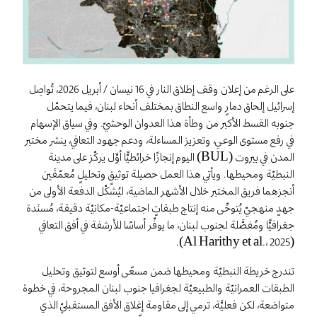
على الرغم من إعلان وقف إطلاق النار في 16 نيسان / أبريل 2026، تُواصِل
إسرائيل إلحاق دمارٍ واسع النطاق بمختلف أنحاء لبنان، فيما يتحمّل
جنوبه القسط الأكبر من وطأة هذا العدوان الوحشيّ. وفي سياق الإسهام
في رفع مستوى الوعي، وتعزيز المساءلة، ودعم جهود التعافي، ينشر مختبر
المدن في بيروت (BUL) اليوم إنجازًا خرائطيًّا أوَّل يركّز على مدينة
النبطيّة ومحيطها. ويأتي هذا العمل حصيلة توثيقٍ وتحليلٍ مُعمّقَين
أنجزهما فريق المختبر خلال الأشهر الماضية، ليُشكّل الدفعة الأولى من
جهدٍ منهجيّ يُتوخّى منه إنتاج طبقاتٍ اجتماعيّة-مكانيّة دقيقة، مُسنَدة
جغرافيًّا ومُفصَّلة لجنوب لبنان، ما يوفّر أساسًا للأرشفة في أفق التعافي
(Al Harithy et al.، 2025).
تندرج خريطة النبطيّة ومحيطها ضمن مسعًى أوسع لتوثيق وتحليل
الطبقات العمرانيّة والطبيعيّة لجغرافيا جنوب لبنان المجروحة، في خطوة
متواضعة، لكن فعليَّة، ترمي إلى مقاومة إغلاق الأفق المستقبليّ الذي