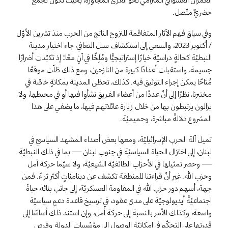
حضريٌّ متّصل.
وفي سياق فهم الآثار المتفاقمة للنزوح الناتج من الحرب منذ تشرين الأوّل
/ أكتوبر 2023، والسعي إلى استكشاف سبل التعافي، جاء اختيار مدينة
النبطيّة كحالةٍ دراسيّة خيارًا إستراتيجيًّا ومُلِحًّا في آنٍ معًا: إذ تكبّدت أضرارًا
جسيمة، واستقبلت أعدادًا كبيرة من النازحين، ومع ذلك ظلّت موقعًا
مُتاحًا يمكن إجراء التوثيق فيه. كذلك، تحظى المدينة بمكانةٍ خاصّة في
مختبرنا، نظرًا إلى أنّ عددًا من أعضاء الفريق نشأوا فيها أو في محيطها، ولا
يزالون يرتبطون بها من خلال زيارة عائلاتهم فيها، ما يضفي على هذا
المشروع دلالةً مباشرة، وحميميّة.
تميل آلة الحرب الإسرائيليّة، ومعها بعض أصداء المشهد السياسيّ في
لبنان، إلى اختزال الحياة السياسيّة في جنوب لبنان — بما في ذلك النبطيّة
— وحصر تمثيلها في الأحزاب الطائفيّة الشيعيّة، ولا سيّما حركة أمل
وحزب الله. غير أنّ قراءتنا للمنطقة تكشف عن ديناميّاتٍ أكثر ثراءً. فمن
جهة، أسهم دور حزب الله في المقاومة العسكريّة، إلى جانب بنائه حياةً
اجتماعيّةً أيديولوجيّة على مدى عقود، في ترسيخ قاعدة دعمٍ سياسيّة
واسعة، وكذلك الأمر بالنسبة إلى حركة أمل، وإن استند ذلك أساسًا إلى
قدرتها على التحكّم في إمكانيّة الوصول إلى مؤسّسات الدولة وفرص